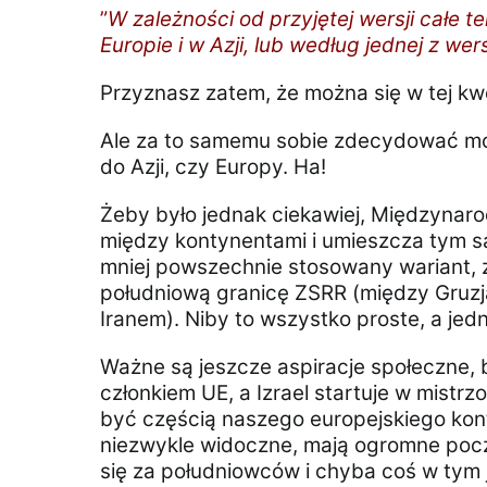
”
W zależności od przyjętej wersji całe ter
Europie i w Azji, lub według jednej z wers
Przyznasz zatem, że można się w tej kwe
Ale za to samemu sobie zdecydować może
do Azji, czy Europy. Ha!
Żeby było jednak ciekawiej, Międzynar
między kontynentami i umieszcza tym sa
mniej powszechnie stosowany wariant, za
południową granicę ZSRR (między Gruzją
Iranem). Niby to wszystko proste, a jed
Ważne są jeszcze aspiracje społeczne, 
członkiem UE, a Izrael startuje w mistr
być częścią naszego europejskiego konty
niezwykle widoczne, mają ogromne pocz
się za południowców i chyba coś w tym 