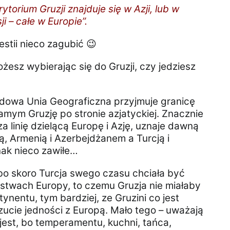
ytorium Gruzji znajduje się w Azji, lub w
ji – całe w Europie”.
stii nieco zagubić 😉
sz wybierając się do Gruzji, czy jedziesz
odowa Unia Geograficzna przyjmuje granicę
mym Gruzję po stronie azjatyckiej. Znacznie
 linię dzielącą Europę i Azję, uznaje dawną
, Armenią i Azerbejdżanem a Turcją i
nak nieco zawiłe…
bo skoro Turcja swego czasu chciała być
zostwach Europy, to czemu Gruzja nie miałaby
nentu, tym bardziej, ze Gruzini co jest
ucie jedności z Europą. Mało tego – uważają
jest, bo temperamentu, kuchni, tańca,