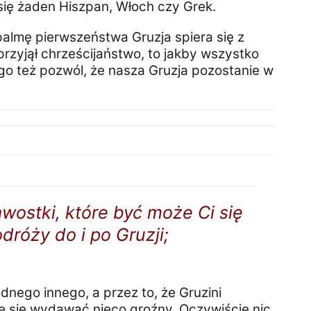
 się żaden Hiszpan, Włoch czy Grek.
 palmę pierwszeństwa Gruzja spiera się z
przyjął chrześcijaństwo, to jakby wszystko
go też pozwól, że nasza Gruzja pozostanie w
wostki, które być może Ci się
róży do i po Gruzji;
dnego innego, a przez to, że Gruzini
 się wydawać nieco groźny. Oczywiście nic