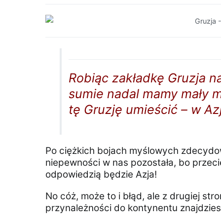
Robiąc zakładkę Gruzja n
sumie nadal mamy mały mę
tę Gruzję umieścić – w Az
Po ciężkich bojach myślowych zdecydow
niepewności w nas pozostała, bo przec
odpowiedzią będzie Azja!
No cóż, może to i błąd, ale z drugiej st
przynależności do kontynentu znajdziesz