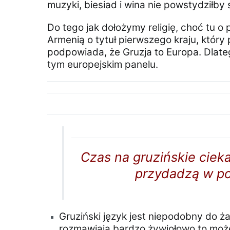
muzyki, biesiad i wina nie powstydziłby
Do tego jak dołożymy religię, choć tu o
Armenią o tytuł pierwszego kraju, który 
podpowiada, że Gruzja to Europa. Dlate
tym europejskim panelu.
Czas na gruzińskie cieka
przydadzą w pod
Gruziński język jest niepodobny do ża
rozmawiają bardzo żywiołowo to może