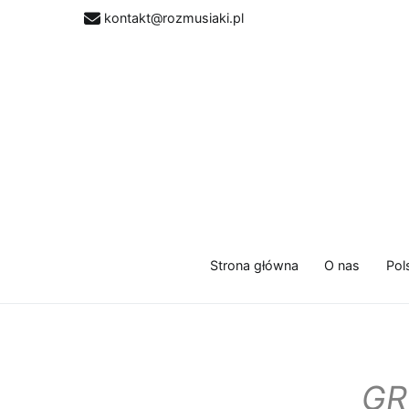
Przejdź
kontakt@rozmusiaki.pl
do
treści
Strona główna
O nas
Pol
GR