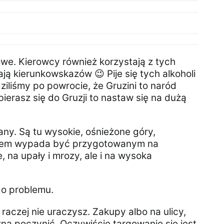
we. Kierowcy również korzystają z tych
ją kierunkowskazów 😉 Pije się tych alkoholi
ziliśmy po powrocie, że Gruzini to naród
bierasz się do Gruzji to nastaw się na dużą
any. Są tu wysokie, ośnieżone góry,
 Zatem wypada być przygotowanym na
 na upały i mrozy, ale i na wysoka
go problemu.
 raczej nie uraczysz. Zakupy albo na ulicy,
a poczynić. Oczywiście targowanie się jest