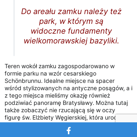
Do areału zamku należy też
park, w którym są
widoczne fundamenty
wielkomorawskiej bazyliki.
Teren wokół zamku zagospodarowano w
formie parku na wzór cesarskiego
Schönbrunnu. Idealne miejsce na spacer
wśród stylizowanych na antyczne posągów, a i
z tego miejsca mieliśmy okazję również
podziwiać panoramę Bratysławy. Można tutaj
także zobaczyć nie rzucającą się w oczy
figurę św. Elżbiety Węgierskiej, która urodziła
się właśnie na Zamku Bratysławskim, w 1207
roku.