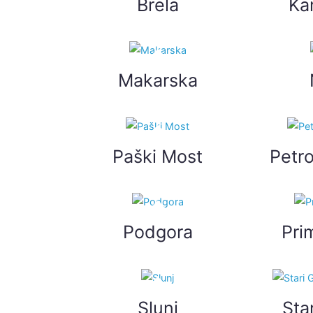
Brela
Ka
Makarska
Paški Most
Petr
Podgora
Pri
Slunj
Sta