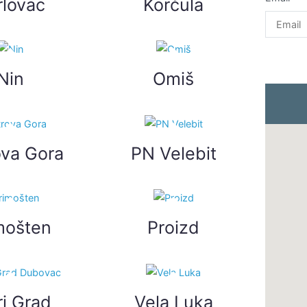
rlovac
Korčula
Nin
Omiš
ova Gora
PN Velebit
mošten
Proizd
ri Grad
Vela Luka