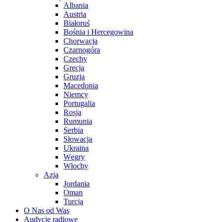
Albania
Austria
Białoruś
Bośnia i Hercegowina
Chorwacja
Czarnogóra
Czechy
Grecja
Gruzja
Macedonia
Niemcy
Portugalia
Rosja
Rumunia
Serbia
Słowacja
Ukraina
Węgry
Włochy
Azja
Jordania
Oman
Turcja
O Nas od Was
Audycje radiowe