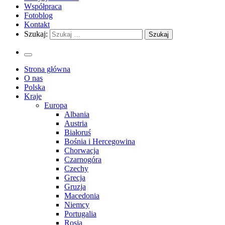
Współpraca
Fotoblog
Kontakt
Szukaj:
Strona główna
O nas
Polska
Kraje
Europa
Albania
Austria
Białoruś
Bośnia i Hercegowina
Chorwacja
Czarnogóra
Czechy
Grecja
Gruzja
Macedonia
Niemcy
Portugalia
Rosja