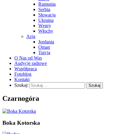
Rumunia
Serbia
Słowacja
Ukraina
Węgry
Włochy
Azja
Jordania
Oman
Turcja
O Nas od Was
Audycje radiowe
Współpraca
Fotoblog
Kontakt
Szukaj:
Czarnogóra
Boka Kotorska