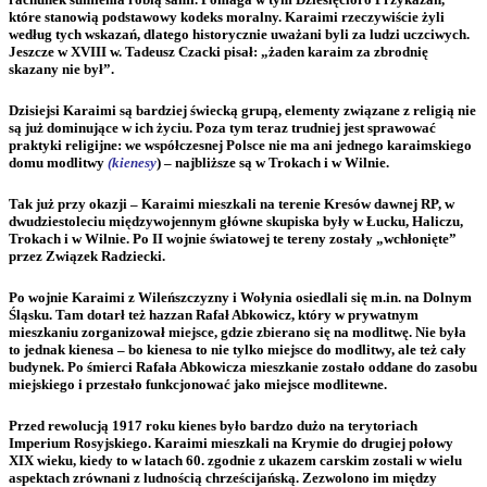
które stanowią podstawowy kodeks moralny. Karaimi rzeczywiście żyli
według tych wskazań, dlatego historycznie uważani byli za ludzi uczciwych.
Jeszcze w XVIII w. Tadeusz Czacki pisał: „żaden karaim za zbrodnię
skazany nie był”.
Dzisiejsi Karaimi są bardziej świecką grupą, elementy związane z religią nie
są już dominujące w ich życiu. Poza tym teraz trudniej jest sprawować
praktyki religijne: we współczesnej Polsce nie ma ani jednego karaimskiego
domu modlitwy
(kienesy
) – najbliższe są w Trokach i w Wilnie.
Tak już przy okazji – Karaimi mieszkali na terenie Kresów dawnej RP, w
dwudziestoleciu międzywojennym główne skupiska były w Łucku, Haliczu,
Trokach i w Wilnie. Po II wojnie światowej te tereny zostały „wchłonięte”
przez Związek Radziecki.
Po wojnie Karaimi z Wileńszczyzny i Wołynia osiedlali się m.in. na Dolnym
Śląsku. Tam dotarł też hazzan Rafał Abkowicz, który w prywatnym
mieszkaniu zorganizował miejsce, gdzie zbierano się na modlitwę. Nie była
to jednak kienesa – bo kienesa to nie tylko miejsce do modlitwy, ale też cały
budynek. Po śmierci Rafała Abkowicza mieszkanie zostało oddane do zasobu
miejskiego i przestało funkcjonować jako miejsce modlitewne.
Przed rewolucją 1917 roku kienes było bardzo dużo na terytoriach
Imperium Rosyjskiego. Karaimi mieszkali na Krymie do drugiej połowy
XIX wieku, kiedy to w latach 60. zgodnie z ukazem carskim zostali w wielu
aspektach zrównani z ludnością chrześcijańską. Zezwolono im między