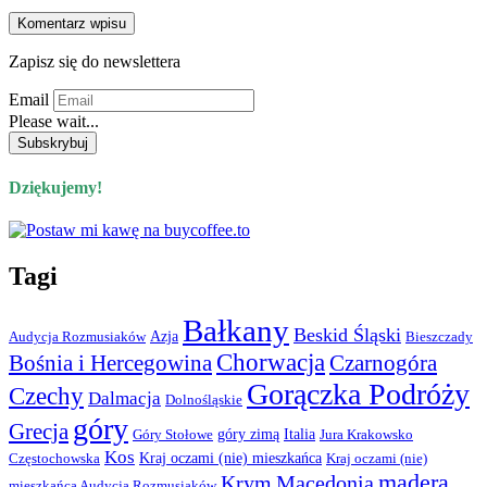
Zapisz się do newslettera
Email
Please wait...
Dziękujemy!
Tagi
Bałkany
Beskid Śląski
Azja
Audycja Rozmusiaków
Bieszczady
Chorwacja
Bośnia i Hercegowina
Czarnogóra
Gorączka Podróży
Czechy
Dalmacja
Dolnośląskie
góry
Grecja
góry zimą
Italia
Góry Stołowe
Jura Krakowsko
Kos
Kraj oczami (nie) mieszkańca
Częstochowska
Kraj oczami (nie)
madera
Krym
Macedonia
mieszkańca Audycja Rozmusiaków