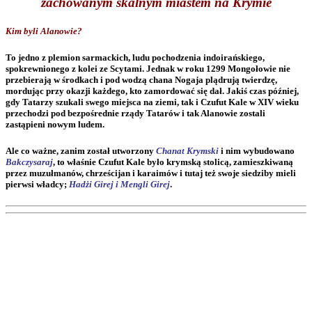
zachowanym skalnym miastem na Krymie
Kim byli Alanowie?
To jedno z plemion sarmackich, ludu pochodzenia indoirańskiego,
spokrewnionego z kolei ze Scytami. Jednak w roku 1299 Mongołowie nie
przebierają w środkach i pod wodzą chana Nogaja plądrują twierdzę,
mordując przy okazji każdego, kto zamordować się dał. Jakiś czas później,
gdy Tatarzy szukali swego miejsca na ziemi, tak i Czufut Kale w XIV wieku
przechodzi pod bezpośrednie rządy Tatarów i tak Alanowie zostali
zastąpieni nowym ludem.
Ale co ważne, zanim został utworzony
Chanat Krymski
i nim wybudowano
Bakczysaraj
, to właśnie Czufut Kale było krymską stolicą, zamieszkiwaną
przez muzułmanów, chrześcijan i karaimów i tutaj też swoje siedziby mieli
pierwsi władcy;
Hadżi Girej i Mengli Girej
.