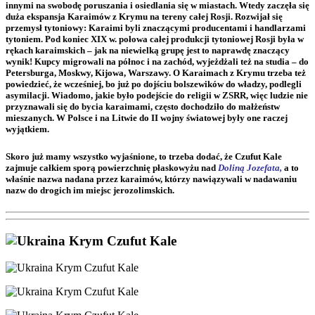
innymi na swobodę poruszania i osiedlania się w miastach. Wtedy zaczęła się
duża ekspansja Karaimów z Krymu na tereny całej Rosji. Rozwijał się
przemysł tytoniowy: Karaimi byli znaczącymi producentami i handlarzami
tytoniem. Pod koniec XIX w. połowa całej produkcji tytoniowej Rosji była w
rękach karaimskich – jak na niewielką grupę jest to naprawdę znaczący
wynik! Kupcy migrowali na północ i na zachód, wyjeżdżali też na studia – do
Petersburga, Moskwy, Kijowa, Warszawy. O Karaimach z Krymu trzeba też
powiedzieć, że wcześniej, bo już po dojściu bolszewików do władzy, podlegli
asymilacji. Wiadomo, jakie było podejście do religii w ZSRR, więc ludzie nie
przyznawali się do bycia karaimami, często dochodziło do małżeństw
mieszanych. W Polsce i na Litwie do II wojny światowej były one raczej
wyjątkiem.
Skoro już mamy wszystko wyjaśnione, to trzeba dodać, że Czufut Kale
zajmuje całkiem sporą powierzchnię płaskowyżu nad
Doliną Jozefata,
a to
właśnie nazwa nadana przez karaimów, którzy nawiązywali w nadawaniu
nazw do drogich im miejsc jerozolimskich.