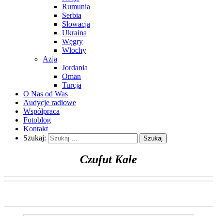
Rumunia
Serbia
Słowacja
Ukraina
Węgry
Włochy
Azja
Jordania
Oman
Turcja
O Nas od Was
Audycje radiowe
Współpraca
Fotoblog
Kontakt
Szukaj:
Czufut Kale