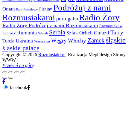
Podróżuj z nami
Oman
Pieniny
Park Narodowy
Rozmusiakami
Radio Żory
portugalia
Radio Żory Podróżuj z nami Rozmusiakami
Rozmusiaki w
Serbia
Tatry
Rumunia
Szlak Orlich Gniazd
podróży
Salalah
śląskie
Zamek
Węgry
Włochy
Ukraina
Turcja
Warszawa
śląskie pałace
Copyright © 2026
Rozmusiaki.pl
. Realizacja Mephdesign Strony
WWW
Przewiń na górę
facebook