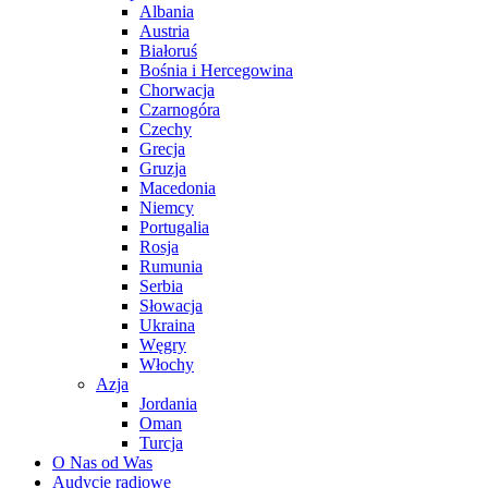
Albania
Austria
Białoruś
Bośnia i Hercegowina
Chorwacja
Czarnogóra
Czechy
Grecja
Gruzja
Macedonia
Niemcy
Portugalia
Rosja
Rumunia
Serbia
Słowacja
Ukraina
Węgry
Włochy
Azja
Jordania
Oman
Turcja
O Nas od Was
Audycje radiowe