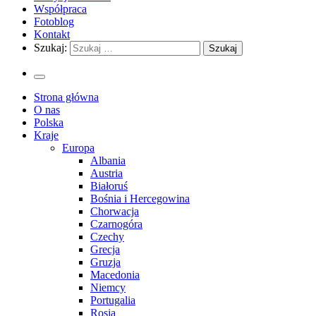
Współpraca
Fotoblog
Kontakt
Szukaj:
Strona główna
O nas
Polska
Kraje
Europa
Albania
Austria
Białoruś
Bośnia i Hercegowina
Chorwacja
Czarnogóra
Czechy
Grecja
Gruzja
Macedonia
Niemcy
Portugalia
Rosja