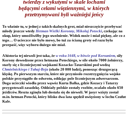
twierdzy z wykutymi w skale lochami
będącymi celami więziennymi, w których
przetrzymywani byli ważniejsi jeńcy
To właśnie tu, w jednej z takich skalnych grot, miał nieszczęście przebywać
młody jeszcze wtedy
Hetman Wielki Koronny, Mikołaj Potocki
, czekając na
okup, który umożliwiłby jego uwolnienie. Widok może i miał piękny, ale co z
tego… O ucieczce nie było mowy, bo tuż za ścianą groty od razu była
przepaść, więc wyboru dużego nie miał.
A historia tej niewoli jest taka, że
w roku 1648, w bitwie pod Korsuniem,
siły
Korony dowodzone przez hetmana Potockiego, w sile około 7000 żołnierzy,
starły się z liczniejszymi wojskami Kozacko-Tatarskimi pod wodzą
Chmielnickiego i Tuhaj-Beja
(około 20 000 ludzi), ponosząc druzgocącą
klęskę. Po pierwszym starciu, które nie przyniosło rozstrzygnięcia wojsko
polskie przystąpiło do odwrotu, oddając pole liczniejszym adwersarzom.
Doga ucieczki wiodła przez wąwóz Kurta Bałka, gdzie Kozacy i Tatarzy
przygotowali zasadzkę. Oddziały polskie zostały rozbite, ocalało około 650
jeźdźców. Reszta zginęła lub dostała się do niewoli. W jasyr wzięty został
m.in. hetman Potocki, który blisko dwa lata spędził uwięziony w lochu Czufut
Kale.