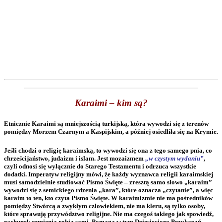
Karaimi – kim są?
Etnicznie Karaimi są mniejszością turkijską, która wywodzi się z terenów
pomiędzy Morzem Czarnym a Kaspijskim, a później osiedliła się na Krymie.
Jeśli chodzi o religię karaimską, to wywodzi się ona z tego samego pnia, co
chrześcijaństwo, judaizm i islam. Jest mozaizmem
„w czystym wydaniu”
,
czyli odnosi się wyłącznie do Starego Testamentu i odrzuca wszystkie
dodatki. Imperatyw religijny mówi, że każdy wyznawca religii karaimskiej
musi samodzielnie studiować Pismo Święte – zresztą samo słowo „karaim”
wywodzi się z semickiego rdzenia „kara”, które oznacza „czytanie”, a więc
karaim to ten, kto czyta Pismo Święte. W karaimizmie nie ma pośredników
pomiędzy Stwórcą a zwykłym człowiekiem, nie ma kleru, są tylko osoby,
które sprawują przywództwo religijne. Nie ma czegoś takiego jak spowiedź,
rachunek sumienia robią sami. Pomaga w tym Dziesięcioro Przykazań,