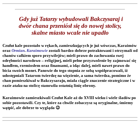
Gdy już Tatarzy wybudowali Bakczysaraj i
dwór chana przeniósł się do nowej stolicy,
skalne miasto wcale nie upadło
Czufut kale pozostało w rękach, zamieszkujących je już wówczas, Karaimów
oraz
Ormian
.
Karaimowie
zostali bardzo dobrze potraktowani i otrzymali od
chanów całkiem sporo przywilejów; mieli prawo do zachowania swej
odrębności narodowo – religijnej, mieli pełne przyzwolenie by zajmować się
handlem, rzemiosłem oraz finansami, a idąc dalej, mieli nawet prawo do
bicia swoich monet. Panowie do tego stopnia ze sobą współpracowali, iż
udostępniali Tatarom twierdzę na więzienie, a sama twierdza, pomimo że
chan pomieszkiwał w Bakczysaraju, miała ciągle znaczenie strategiczne i w
razie ataku na stolicę stanowiła ostatnią linię obrony.
Karaimowie zamieszkiwali Czufut Kale aż do XVIII wieku i wiele śladów po
sobie pozostawili. Czy te, które za chwile zobaczysz są oryginalne, śmiemy
wątpić, ale dobrze to wygląda 😉