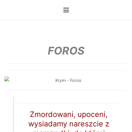
Przejdź
do
treści
FOROS
Zmordowani, upoceni,
wysiadamy nareszcie z