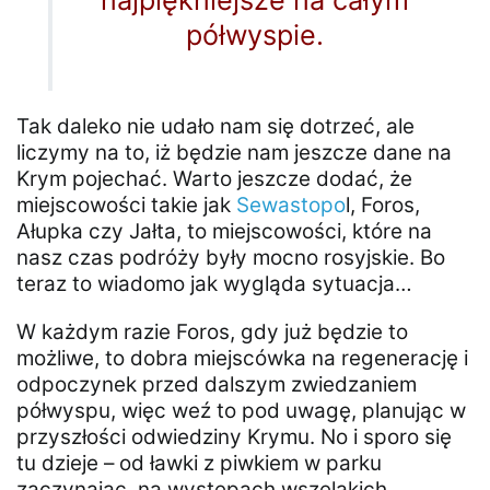
najpiękniejsze na całym
półwyspie.
Tak daleko nie udało nam się dotrzeć, ale
liczymy na to, iż będzie nam jeszcze dane na
Krym pojechać. Warto jeszcze dodać, że
miejscowości takie jak
Sewastopo
l, Foros,
Ałupka czy Jałta, to miejscowości, które na
nasz czas podróży były mocno rosyjskie. Bo
teraz to wiadomo jak wygląda sytuacja…
W każdym razie Foros, gdy już będzie to
możliwe, to dobra miejscówka na regenerację i
odpoczynek przed dalszym zwiedzaniem
półwyspu, więc weź to pod uwagę, planując w
przyszłości odwiedziny Krymu. No i sporo się
tu dzieje – od ławki z piwkiem w parku
zaczynając, na występach wszelakich