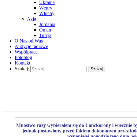
Ukraina
Węgry
Włochy
Azja
Jordania
Oman
Turcja
O Nas od Was
Audycje radiowe
Współpraca
Fotoblog
Kontakt
Szukaj:
Mnóstwo razy wybierałem się do Lanckorony i wiecznie b
jednak postawiony przed faktem dokonanym przez koleż
wspaniałej pogodzie tego dnia, w