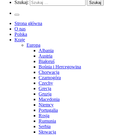
Szukaj:
Strona główna
O nas
Polska
Kraje
Europa
Albania
Austria
Białoruś
Bośnia i Hercegowina
Chorwacja
Czarnogóra
Czechy
Grecja
Gruzja
Macedonia
Niemcy
Portugalia
Rosja
Rumunia
Serbia
Słowacja