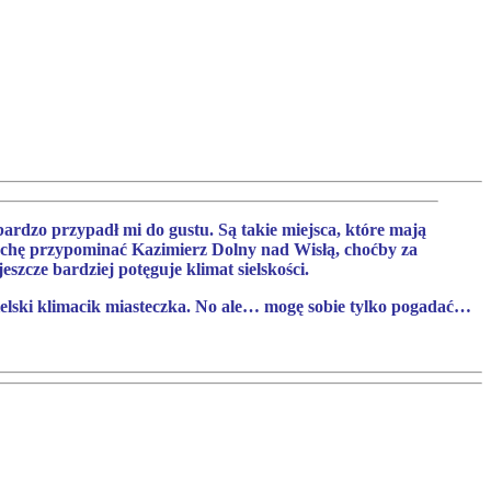
rdzo przypadł mi do gustu. Są takie miejsca, które mają
rochę przypominać Kazimierz Dolny nad Wisłą, choćby za
szcze bardziej potęguje klimat sielskości.
ielski klimacik miasteczka. No ale… mogę sobie tylko pogadać…