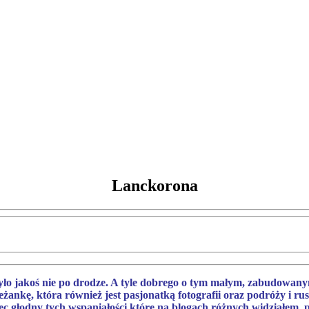
Lanckorona
yło jakoś nie po drodze. A tyle dobrego o tym małym, zabudowa
ankę, która również jest pasjonatką fotografii oraz podróży i r
ięc głodny tych wspaniałości które na blogach różnych widziałem,