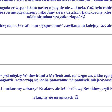
 pogoda ze wspaniałą to nawet nigdy się nie zetknęła. Cóż było ro
ie równie ograniczony i skupimy się na detalach Lanckorony, któr
udało się mimo wszystko złapać 🙂
czę na to, że trafi nam się sposobność zawitania tu kolejny raz, a
ne jest między Wadowicami a Myślenicami, na wzgórzu, z którego 
pogodzie, roztaczają się ładne panoramki na pobliskie miejscowości
Lanckorony zobaczyć Kraków, ale też i królową Beskidów, czyli
Skupmy się na aniołach 😉