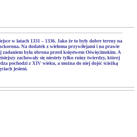
ejsce w latach 1331 – 1336. Jako że to były dobre tereny na
nckorona. Na dodatek z wieloma przywilejami i na prawie
ej zadaniem była obrona przed księstwem Oświęcimskim. A
iejszy zachowały się niestety tylko ruiny twierdzy, której
rdza pochodzi z XIV wieku, a można do niej dojść ścieżką
iach jesieni.