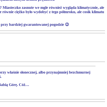
bić? Miasteczko zasnute we mgle również wygląda klimatycznie, ale
e równie ciężko było wydobyć z tego półmroku, ale cosik klimatu
le przy bardziej gwarantowanej pogodzie 😉
przy właśnie słonecznej, albo przynajmniej bezchmurnej
.
 Babią Górę. Cóż…