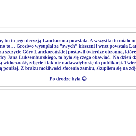
bie, bo to jego decyzją Lanckorona powstała. A wszystko to miało mi
no to… Grosiwo wysupłał ze ”swych” kieszeni i wnet powstała La
 szczycie Góry Lanckorońskiej postawił twierdzę obronną, któr
cy Jana Luksemburskiego, to było się czego obawiać. Na dzień dzis
 widoczność, zdjęcie i tak nie nadawałyby się do publikacji. Twie
 poniżej. Z braku możliwości sfocenia zamku, skupiłem się na zdjęc
Po drodze była 😉