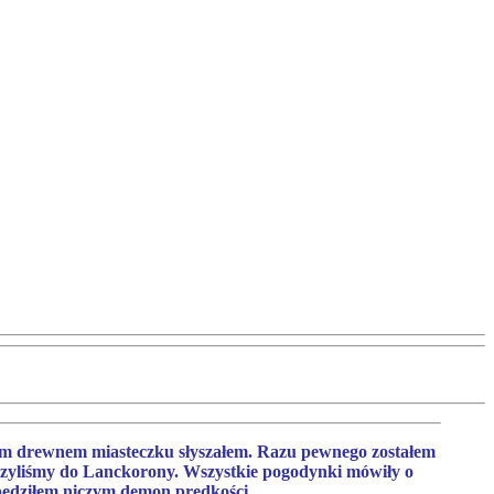
nym drewnem miasteczku słyszałem. Razu pewnego zostałem
uszyliśmy do Lanckorony. Wszystkie pogodynki mówiły o
 pędziłem niczym demon prędkości.