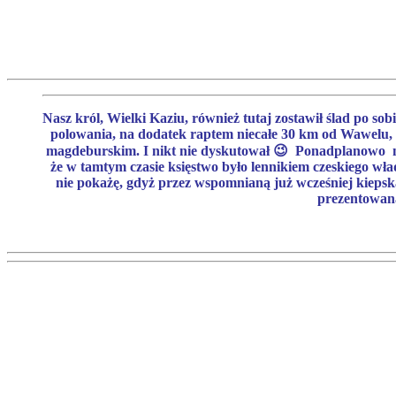
Nasz król, Wielki Kaziu, również tutaj zostawił ślad po so
polowania, na dodatek raptem niecałe 30 km od Wawelu, 
magdeburskim. I nikt nie dyskutował 😉 Ponadplanowo na
że w tamtym czasie księstwo było lennikiem czeskiego wład
nie pokażę, gdyż przez wspomnianą już wcześniej kiepską
prezentowaną