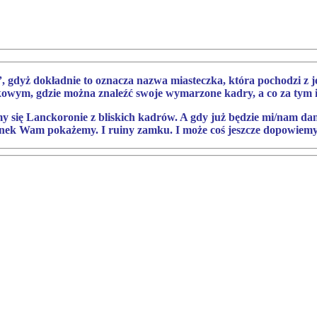
 gdyż dokładnie to oznacza nazwa miasteczka, która pochodzi z 
owym, gdzie można znaleźć swoje wymarzone kadry, a co za tym id
my się Lanckoronie z bliskich kadrów. A gdy już będzie mi/nam dan
nek Wam pokażemy. I ruiny zamku. I może coś jeszcze dopowiemy 