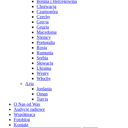
Bośnia i Hercegowina
Chorwacja
Czarnogóra
Czechy
Grecja
Gruzja
Macedonia
Niemcy
Portugalia
Rosja
Rumunia
Serbia
Słowacja
Ukraina
Węgry
Włochy
Azja
Jordania
Oman
Turcja
O Nas od Was
Audycje radiowe
Współpraca
Fotoblog
Kontakt