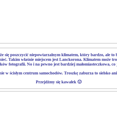
ę poszczycić niepowtarzalnym klimatem, który bardzo, ale to ba
omnieć. Takim właśnie miejscem jest Lanckorona. Klimatem może t
ków fotografii. No i na pewno jest bardziej małomiasteczkowa, co je
ie w ścisłym centrum samochodów. Troszkę zaburza to sielsko an
Przejdźmy się kawałek 🙂