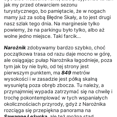
jak my przed otwarciem sezonu
turystycznego, bo pamiętacie, że w nogach
mamy już za sobą Błędne Skały, a to jest drugi
nasz szlak tego dnia. Na marginesie tylko
powiemy, że na parkingu było tylko, albo aż
wolne jedno miejsce. Taki farcik…
Narożnik
zdobywamy bardzo szybko, choć
początkowa trasa od razu daje mocno w górę,
ale osiągając pułap Narożnika łagodnieje, poza
tym jak by nie było, od tej strony jest
pierwszym punktem, ma
849
metrów
wysokości i w zasadzie jest półką skalną
wysuniętą poza obręb zbocza. Tu należy, a
przynajmniej wypada zatrzymać się na chwilę i
trochę pokontemplować w tych wspaniałych
okolicznościach przyrody, gdyż z Narożnika
rozciąga się przepiękna panorama na
Sawannę Łężycką
, ale też można stąd