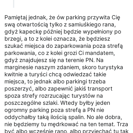
Pamiętaj jednak, że ów parking przywita Cię
swą otwartością tylko z samiuśkiego rana,
gdyż kapeckę później będzie wypełniony po
brzegi, a to z kolei oznacza, że będziesz
szukać miejsca do zaparkowania poza strefą
parkowania, co z kolei grozi Ci mandatem,
gdyż znajdujesz się na terenie PN. Na
marginesie naszym zdaniem, skoro turystyka
kwitnie a turyści chcą odwiedzać takie
miejsca, to jednak albo parkingi trzeba
poszerzyć, albo zapewnić jakiś transport
spoza strefy rozrzucając turystów na
poszczególne szlaki. Wtedy byłby jeden
ogromny parking poza strefą a PN nie
oddychałby taką ilością spalin. No ale dobra,
nie będziemy tu mędrkować na ten temat. Trza
być albo wcześnie rano, albo przyjechać tu tak