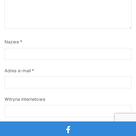
Nazwa
*
Adres e-mail
*
Witryna internetowa
Zapamiętaj moje dane w tej przeglądarce podczas pisania