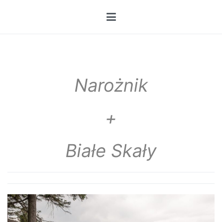
Przejdź
do
treści
Narożnik
+
Białe Skały