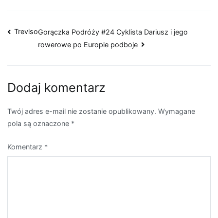
Nawigacja
Treviso
Gorączka Podróży #24 Cyklista Dariusz i jego
rowerowe po Europie podboje
wpisu
Dodaj komentarz
Twój adres e-mail nie zostanie opublikowany.
Wymagane
pola są oznaczone
*
Komentarz
*