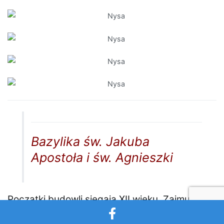
Bazylika św. Jakuba
Apostoła i św. Agnieszki
Początki budowli sięgają XII wieku. Zajmuje ona
wyjątkowe miejsce w zespole zabytków Nysy.
Mury obecnego kościoła zaczęto wznosić w