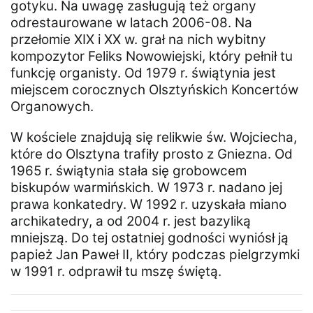
gotyku. Na uwagę zasługują też organy
odrestaurowane w latach 2006-08. Na
przełomie XIX i XX w. grał na nich wybitny
kompozytor Feliks Nowowiejski, który pełnił tu
funkcję organisty. Od 1979 r. świątynia jest
miejscem corocznych Olsztyńskich Koncertów
Organowych.
W kościele znajdują się relikwie św. Wojciecha,
które do Olsztyna trafiły prosto z Gniezna. Od
1965 r. świątynia stała się grobowcem
biskupów warmińskich. W 1973 r. nadano jej
prawa konkatedry. W 1992 r. uzyskała miano
archikatedry, a od 2004 r. jest bazyliką
mniejszą. Do tej ostatniej godności wyniósł ją
papież Jan Paweł II, który podczas pielgrzymki
w 1991 r. odprawił tu mszę świętą.