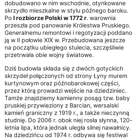
dobudowano w nim wschodnie, otynkowane
skrzydło mieszkalne w stylu późnego baroku.
Po
I rozbiorze Polski w 1772 r
. warownia
przeszła pod panowanie Królestwa Pruskiego.
Generalnemu remontowi i regotyzacji poddano
ją w II połowie XIX w. Przebudowana jeszcze
na początku ubiegłego stulecia, szczęśliwie
przetrwała obie wojny światowe.
Dziś budowla składa się z dwóch gotyckich
skrzydeł połączonych od strony Łyny murem
kurtynowym oraz późnobarokowej części,
przez którą prowadzi wejście na dziedziniec.
Tamże znajdziemy kamienny posąg tzw. baby
pruskiej przywieziony z Barcian, wersalski
kamień graniczny z 1919 r., a także nieczynną
studnię. Do 2006 r. obok niej rosła słynna, 120-
letnia lipa, która jednak uległa silnej nawałnicy.
Na dziedzińcu od 1974 r. odbywa się festiwal