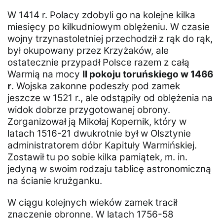
W 1414 r. Polacy zdobyli go na kolejne kilka
miesięcy po kilkudniowym oblężeniu. W czasie
wojny trzynastoletniej przechodził z rąk do rąk,
był okupowany przez Krzyżaków, ale
ostatecznie przypadł Polsce razem z całą
Warmią na mocy
II pokoju toruńskiego w 1466
r
. Wojska zakonne podeszły pod zamek
jeszcze w 1521 r., ale odstąpiły od oblężenia na
widok dobrze przygotowanej obrony.
Zorganizował ją Mikołaj Kopernik, który w
latach 1516-21 dwukrotnie był w Olsztynie
administratorem dóbr Kapituły Warmińskiej.
Zostawił tu po sobie kilka pamiątek, m. in.
jedyną w swoim rodzaju tablicę astronomiczną
na ścianie krużganku.
W ciągu kolejnych wieków zamek tracił
znaczenie obronne. W latach 1756-58