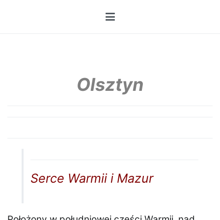
Przejdź
do
treści
Olsztyn
Serce Warmii i Mazur
Położony w południowej części Warmii, nad