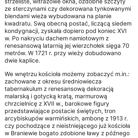
strzeliste, witrażowe okna, ozdobne szczyty
ze sterczynami czy dekorowana tynkowanymi
blendami wieża wybudowana na planie
kwadratu. Swą obecną postać, liczącą siedem
kondygnacji, zyskała dopiero pod koniec XVI
w. Po nakryciu dachem namiotowym z
renesansową latarnią jej wierzchołek sięga 70
metrów. W 1721 r. przy wieży dobudowano
dwie kaplice.
We wnętrzu kościoła możemy zobaczyć m.in.:
zachowane z okresu średniowiecza
tabernakulum z renesansową dekoracją
malarską i gotycką kratą, marmurową
chrzcielnicę z XVII w., barokowe figury
przedstawiające postacie świętych, tron
arcybiskupów warmińskich, ambonę z 1913 r.
czy pochodzące z nieistniejącego już kościoła
w Braniewie bogato zdobione ławy z późnego