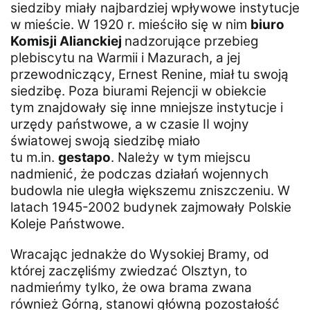
siedziby miały najbardziej wpływowe instytucje
w mieście. W 1920 r. mieściło się w nim
biuro
Komisji Alianckiej
nadzorujące przebieg
plebiscytu na Warmii i Mazurach, a jej
przewodniczący, Ernest Renine, miał tu swoją
siedzibę. Poza biurami Rejencji w obiekcie
tym znajdowały się inne mniejsze instytucje i
urzędy państwowe, a w czasie II wojny
światowej swoją siedzibę miało
tu m.in.
gestapo
. Należy w tym miejscu
nadmienić, że podczas działań wojennych
budowla nie uległa większemu zniszczeniu. W
latach 1945-2002 budynek zajmowały Polskie
Koleje Państwowe.
Wracając jednakże do Wysokiej Bramy, od
której zaczęliśmy zwiedzać Olsztyn, to
nadmieńmy tylko, że owa brama zwana
również Górną, stanowi główną pozostałość