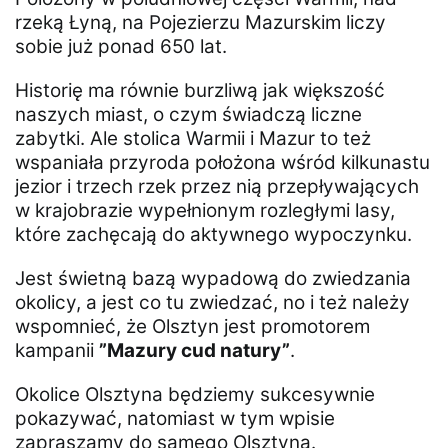
rzeką Łyną, na Pojezierzu Mazurskim liczy
sobie już ponad 650 lat.
Historię ma równie burzliwą jak większość
naszych miast, o czym świadczą liczne
zabytki. Ale stolica Warmii i Mazur to też
wspaniała przyroda położona wśród kilkunastu
jezior i trzech rzek przez nią przepływających
w krajobrazie wypełnionym rozległymi lasy,
które zachęcają do aktywnego wypoczynku.
Jest świetną bazą wypadową do zwiedzania
okolicy, a jest co tu zwiedzać, no i też należy
wspomnieć, że Olsztyn jest promotorem
kampanii
”Mazury cud natury”
.
Okolice Olsztyna będziemy sukcesywnie
pokazywać, natomiast w tym wpisie
zapraszamy do samego Olsztyna.