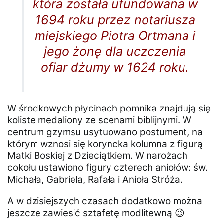
która została ufundowana w
1694 roku przez notariusza
miejskiego Piotra Ortmana i
jego żonę dla uczczenia
ofiar dżumy w 1624 roku.
W środkowych płycinach pomnika znajdują się
koliste medaliony ze scenami biblijnymi. W
centrum gzymsu usytuowano postument, na
którym wznosi się koryncka kolumna z figurą
Matki Boskiej z Dzieciątkiem. W narożach
cokołu ustawiono figury czterech aniołów: św.
Michała, Gabriela, Rafała i Anioła Stróża.
A w dzisiejszych czasach dodatkowo można
jeszcze zawiesić sztafetę modlitewną 😉