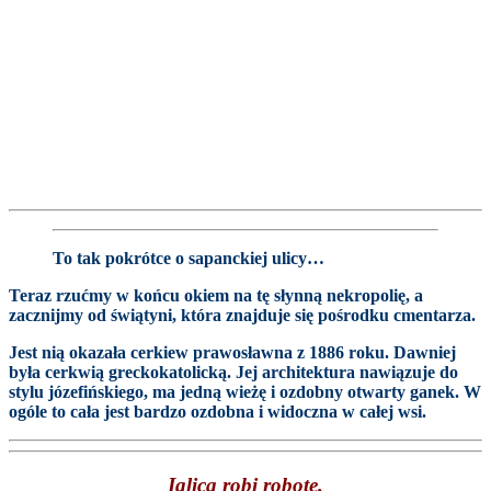
To tak pokrótce o sapanckiej ulicy…
Teraz rzućmy w końcu okiem na tę słynną nekropolię, a
zacznijmy od świątyni, która znajduje się pośrodku cmentarza.
Jest nią okazała cerkiew prawosławna z 1886 roku. Dawniej
była cerkwią greckokatolicką. Jej architektura nawiązuje do
stylu józefińskiego, ma jedną wieżę i ozdobny otwarty ganek. W
ogóle to cała jest bardzo ozdobna i widoczna w całej wsi.
Iglica robi robotę.