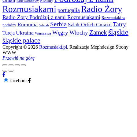
Oman
Pieniny
Park Narodowy
Rozmusiakami
Radio Żory
portugalia
Radio Żory Podróżuj z nami Rozmusiakami
Rozmusiaki w
Serbia
Tatry
Rumunia
Szlak Orlich Gniazd
podróży
Salalah
śląskie
Zamek
Węgry
Włochy
Ukraina
Turcja
Warszawa
śląskie pałace
Copyright © 2026
Rozmusiaki.pl
. Realizacja Mephdesign Strony
WWW
Przewiń na górę
facebook