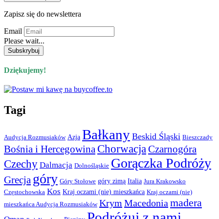
Zapisz się do newslettera
Email
Please wait...
Dziękujemy!
Tagi
Bałkany
Beskid Śląski
Azja
Audycja Rozmusiaków
Bieszczady
Chorwacja
Bośnia i Hercegowina
Czarnogóra
Gorączka Podróży
Czechy
Dalmacja
Dolnośląskie
góry
Grecja
góry zimą
Italia
Góry Stołowe
Jura Krakowsko
Kos
Kraj oczami (nie) mieszkańca
Częstochowska
Kraj oczami (nie)
madera
Krym
Macedonia
mieszkańca Audycja Rozmusiaków
Podróżuj z nami