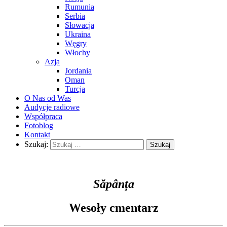
Rumunia
Serbia
Słowacja
Ukraina
Węgry
Włochy
Azja
Jordania
Oman
Turcja
O Nas od Was
Audycje radiowe
Współpraca
Fotoblog
Kontakt
Szukaj:
Săpânța
Wesoły cmentarz