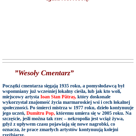
”Wesoły Cmentarz”
Początki cmentarza sięgają 1935 roku, a pomysłodawcą był
wspomniany już wcześniej lokalny cieśla, lub jak kto woli,
miejscowy artysta
Ioan Stan Pătraș,
który doskonale
wykorzystał znajomość życia marmaroskiej wsi i cech lokalnej
społeczności. Po śmierci mistrza w 1977 roku, dzieło kontynuuje
jego uczeń,
Dumitru Pop,
któremu umiera się w 2005 roku. Na
szczęście, jeśli można tak rzec – nekropolia jest wciąż żywa,
gdyż z upływem czasu pojawiają się nowe nagrobki, co
oznacza, że prace zmarłych artystów kontynuują kolejni
rzeźbiarze.