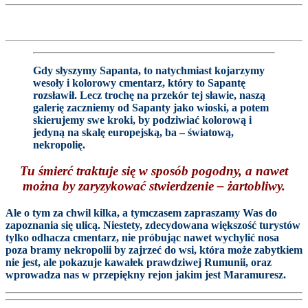
Gdy słyszymy Sapanta, to natychmiast kojarzymy
wesoły i kolorowy cmentarz, który to Sapantę
rozsławił. Lecz trochę na przekór tej sławie, naszą
galerię zaczniemy od Sapanty jako wioski, a potem
skierujemy swe kroki, by podziwiać kolorową i
jedyną na skalę europejską, ba – światową,
nekropolię.
Tu śmierć traktuje się w sposób pogodny, a nawet
można by zaryzykować stwierdzenie – żartobliwy.
Ale o tym za chwil kilka, a tymczasem zapraszamy Was do
zapoznania się ulicą. Niestety, zdecydowana większość turystów
tylko odhacza cmentarz, nie próbując nawet wychylić nosa
poza bramy nekropolii by zajrzeć do wsi, która może zabytkiem
nie jest, ale pokazuje kawałek prawdziwej Rumunii, oraz
wprowadza nas w przepiękny rejon jakim jest Maramuresz.