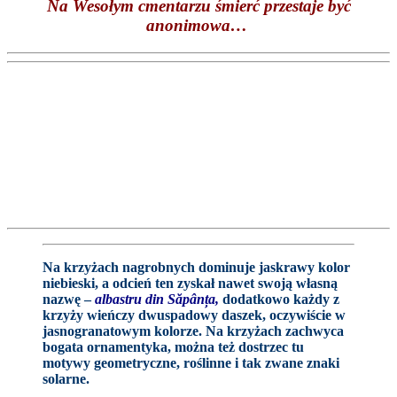
Na Wesołym cmentarzu śmierć przestaje być
anonimowa…
Na krzyżach nagrobnych dominuje jaskrawy kolor
niebieski, a odcień ten zyskał nawet swoją własną
nazwę –
albastru din Săpânța,
dodatkowo każdy z
krzyży wieńczy dwuspadowy daszek, oczywiście w
jasnogranatowym kolorze. Na krzyżach zachwyca
bogata ornamentyka, można też dostrzec tu
motywy geometryczne, roślinne i tak zwane znaki
solarne.