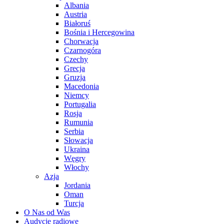
Albania
Austria
Białoruś
Bośnia i Hercegowina
Chorwacja
Czarnogóra
Czechy
Grecja
Gruzja
Macedonia
Niemcy
Portugalia
Rosja
Rumunia
Serbia
Słowacja
Ukraina
Węgry
Włochy
Azja
Jordania
Oman
Turcja
O Nas od Was
Audycje radiowe