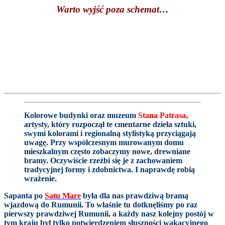
Warto wyjść poza schemat…
Kolorowe budynki oraz muzeum
Stana Patrasa
,
artysty, który rozpoczął te cmentarne dzieła sztuki,
swymi kolorami i regionalną stylistyką przyciągają
uwagę. Przy współczesnym murowanym domu
mieszkalnym często zobaczymy nowe, drewniane
bramy. Oczywiście rzeźbi się je z zachowaniem
tradycyjnej formy i zdobnictwa. I naprawdę robią
wrażenie.
Sapanta po
Satu Mare
była dla nas prawdziwą bramą
wjazdową do Rumunii. To właśnie tu dotknęliśmy po raz
pierwszy prawdziwej Rumunii, a każdy nasz kolejny postój w
tym kraju był tylko potwierdzeniem słuszności wakacyjnego