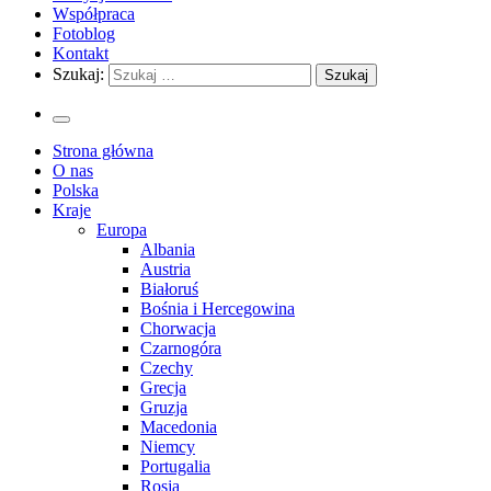
Współpraca
Fotoblog
Kontakt
Szukaj:
Strona główna
O nas
Polska
Kraje
Europa
Albania
Austria
Białoruś
Bośnia i Hercegowina
Chorwacja
Czarnogóra
Czechy
Grecja
Gruzja
Macedonia
Niemcy
Portugalia
Rosja