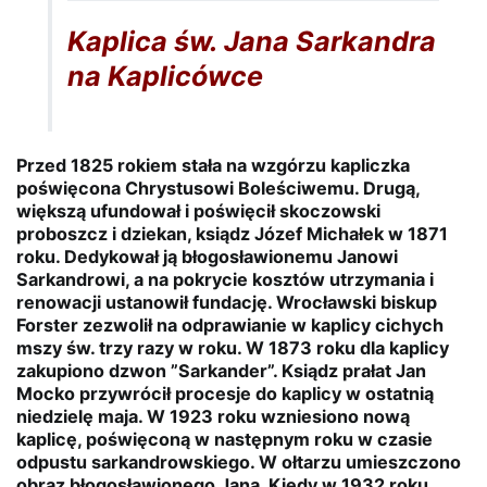
Kaplica św. Jana Sarkandra
na Kaplicówce
Przed 1825 rokiem stała na wzgórzu kapliczka
poświęcona Chrystusowi Boleściwemu. Drugą,
większą ufundował i poświęcił skoczowski
proboszcz i dziekan, ksiądz Józef Michałek w 1871
roku. Dedykował ją błogosławionemu Janowi
Sarkandrowi, a na pokrycie kosztów utrzymania i
renowacji ustanowił fundację. Wrocławski biskup
Forster zezwolił na odprawianie w kaplicy cichych
mszy św. trzy razy w roku. W 1873 roku dla kaplicy
zakupiono dzwon ”Sarkander”. Ksiądz prałat Jan
Mocko przywrócił procesje do kaplicy w ostatnią
niedzielę maja. W 1923 roku wzniesiono nową
kaplicę, poświęconą w następnym roku w czasie
odpustu sarkandrowskiego. W ołtarzu umieszczono
obraz błogosławionego Jana. Kiedy w 1932 roku