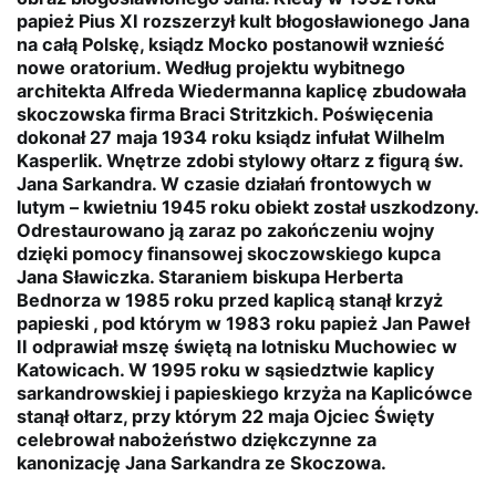
papież Pius XI rozszerzył kult błogosławionego Jana
na całą Polskę, ksiądz Mocko postanowił wznieść
nowe oratorium. Według projektu wybitnego
architekta Alfreda Wiedermanna kaplicę zbudowała
skoczowska firma Braci Stritzkich. Poświęcenia
dokonał 27 maja 1934 roku ksiądz infułat Wilhelm
Kasperlik. Wnętrze zdobi stylowy ołtarz z figurą św.
Jana Sarkandra. W czasie działań frontowych w
lutym – kwietniu 1945 roku obiekt został uszkodzony.
Odrestaurowano ją zaraz po zakończeniu wojny
dzięki pomocy finansowej skoczowskiego kupca
Jana Sławiczka. Staraniem biskupa Herberta
Bednorza w 1985 roku przed kaplicą stanął krzyż
papieski , pod którym w 1983 roku papież Jan Paweł
II odprawiał mszę świętą na lotnisku Muchowiec w
Katowicach. W 1995 roku w sąsiedztwie kaplicy
sarkandrowskiej i papieskiego krzyża na Kaplicówce
stanął ołtarz, przy którym 22 maja Ojciec Święty
celebrował nabożeństwo dziękczynne za
kanonizację Jana Sarkandra ze Skoczowa.