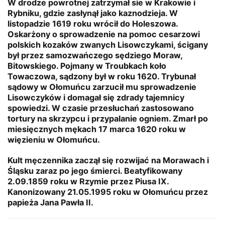
W drodze powrotnej zatrzymał sie w Krakowie i
Rybniku, gdzie zasłynął jako kaznodzieja. W
listopadzie 1619 roku wrócił do Holeszowa.
Oskarżony o sprowadzenie na pomoc cesarzowi
polskich kozaków zwanych Lisowczykami, ścigany
był przez samozwańczego sędziego Moraw,
Bitowskiego. Pojmany w Troubkach koło
Towaczowa, sądzony był w roku 1620. Trybunał
sądowy w Ołomuńcu zarzucił mu sprowadzenie
Lisowczyków i domagał się zdrady tajemnicy
spowiedzi. W czasie przesłuchań zastosowano
tortury na skrzypcu i przypalanie ogniem. Zmarł po
miesięcznych mękach 17 marca 1620 roku w
więzieniu w Ołomuńcu.
Kult męczennika zaczął się rozwijać na Morawach i
Śląsku zaraz po jego śmierci. Beatyfikowany
2.09.1859 roku w Rzymie przez Piusa IX.
Kanonizowany 21.05.1995 roku w Ołomuńcu przez
papieża Jana Pawła II.