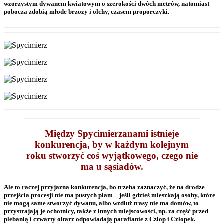
wzorzystym dywanem kwiatowym o szerokości dwóch metrów, natomiast
pobocza zdobią młode brzozy i olchy, czasem proporczyki.
Między Spycimierzanami istnieje
konkurencja, by w każdym kolejnym
roku stworzyć coś wyjątkowego, czego nie
ma u sąsiadów.
Ale to raczej przyjazna konkurencja, bo trzeba zaznaczyć, że na drodze
przejścia procesji nie ma pustych plam – jeśli gdzieś mieszkają osoby, które
nie mogą same stworzyć dywanu, albo wzdłuż trasy nie ma domów, to
przystrajają je ochotnicy, także z innych miejscowości, np. za część przed
plebanią i czwarty ołtarz odpowiadają parafianie z Człop i Człopek.