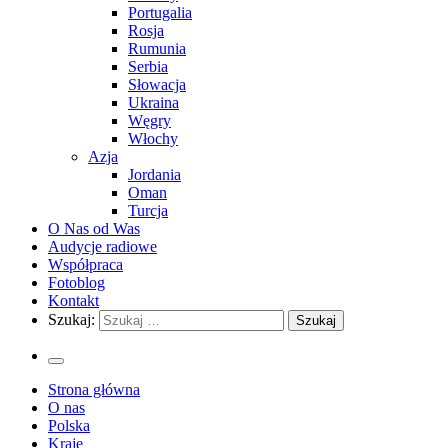
Portugalia
Rosja
Rumunia
Serbia
Słowacja
Ukraina
Węgry
Włochy
Azja
Jordania
Oman
Turcja
O Nas od Was
Audycje radiowe
Współpraca
Fotoblog
Kontakt
Szukaj:
Strona główna
O nas
Polska
Kraje