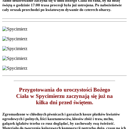
Samo dekorowanie zaczyna się w dniu Bożego Ciała od rana, by na mszę
świętą o godzinie 17:00 trasa procesji była już ustrojona. Po nabożeństwie
cały orszak przechodzi po kwiatowym dywanie do czterech ołtarzy.
Przygotowania do uroczystości Bożego
Ciała w Spycimierzu zaczynają się już na
kilka dni przed świętem.
Zgromadzone w chłodnych piwnicach i garażach kosze płatków kwiatów
ogrodowych i polnych, liści kasztanowców, kłosów zbóż i traw, mchu,
gałązek iglaków trzeba co rusz doglądać, by zachowały swą świeżość.
Materiału do tworzenia kolorowych kompozycji potrzeba dużo, czasu na ich