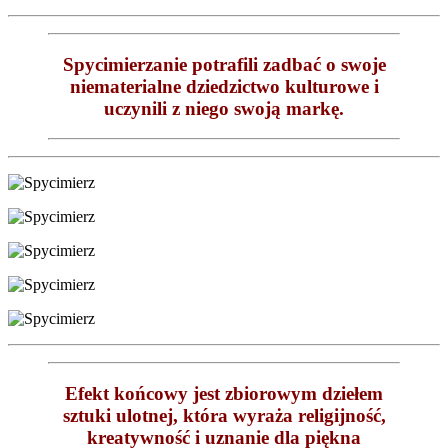
Spycimierzanie potrafili zadbać o swoje
niematerialne dziedzictwo kulturowe i
uczynili z niego swoją markę.
Efekt końcowy jest zbiorowym dziełem
sztuki ulotnej, która wyraża religijność,
kreatywność i uznanie dla piękna