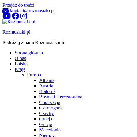
Przejdź do treści
kontakt@rozmusiaki.pl
Rozmusiaki.pl
Podróżuj z nami Rozmusiakami
Strona główna
O nas
Polska
Kraje
Europa
Albania
Austria
Białoruś
Bośnia i Hercegowina
Chorwacja
Czarnogóra
Czechy
Grecja
Gruzja
Macedonia
Niemcy