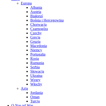
Europa
Albania
Austria
Białoruś
Bośnia i Hercegowina
Chorwacja
Czarnogóra
Czechy
Grecja
Gruzja
Macedonia
Niemcy
Portugalia
Rosja
Rumunia
Serbia
Słowacja
Ukraina
Węgry
Włochy
Azja
Jordania
Oman
Turcja
O Nas od Was