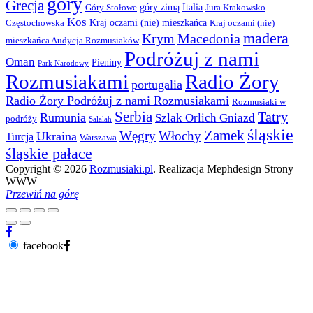
góry
Grecja
góry zimą
Italia
Góry Stołowe
Jura Krakowsko
Kos
Kraj oczami (nie) mieszkańca
Częstochowska
Kraj oczami (nie)
madera
Krym
Macedonia
mieszkańca Audycja Rozmusiaków
Podróżuj z nami
Oman
Pieniny
Park Narodowy
Rozmusiakami
Radio Żory
portugalia
Radio Żory Podróżuj z nami Rozmusiakami
Rozmusiaki w
Serbia
Tatry
Rumunia
Szlak Orlich Gniazd
podróży
Salalah
śląskie
Zamek
Węgry
Włochy
Ukraina
Turcja
Warszawa
śląskie pałace
Copyright © 2026
Rozmusiaki.pl
. Realizacja Mephdesign Strony
WWW
Przewiń na górę
facebook