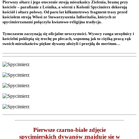
Pierwszy ołtarz i jego otoczenie stroją mieszkańcy Zielenia, bramę przy
kościele – parafianie z Leśnika, a wierni z Kolonii Spycimierz dekorują
kościół i ołtarz polowy. Od paru lat kilkumetrowy fragment trasy przed
kościołem stroją Włosi ze Stowarzyszenia Infioritalia, których ze
spycimierzanami połączyła kwiatowo-religijna tradycja.
Tymczasem zaczynają się oficjalne uroczystości. Wysocy ranga urzędnicy i
kościelni poklepią się trochę po plecach, wspomną jak to ciężką pracą rąk
swoich mieszkańców piękne dywany ułożyli i przejdą do meritum…
Pierwsze czarno-białe zdjęcie
spycimierskich dywanów znajduje się w