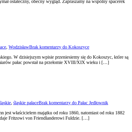
zymał ostateczny, obecny wygląd. Zapraszamy na wspólny spacerek
łace
,
Wodzisław
Brak komentarzy
do Kokoszyce
iego. W dzisiejszym wpisie przeniesiemy się do Kokoszyc, które są
ozmiarów pałac powstał na przełomie XVIII/XIX wieku i […]
śląskie
,
śląskie pałace
Brak komentarzy
do Pałac Jedłownik
jest właścicielem majątku od roku 1860, natomiast od roku 1882
edaje Fritzowi von Friendlanderowi Fuldzie. […]