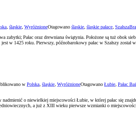
lska
,
śląskie
,
Wyróżnione
Otagowano
śląskie
,
śląskie pałace
,
Szałsza
Bra
wa zabytki; Pałac oraz drewniana świątynia. Położone są tuż obok siebi
a jest w 1425 roku. Pierwszy, późnobarokowy pałac w Szałszy zosta
blikowano w
Polska
,
śląskie
,
Wyróżnione
Otagowano
Łubie
,
Pałac Ba
w nadmienić o niewielkiej miejscowości Łubie, w której pałac się zna
w średniowiecznych, a już z XIII wieku pierwsze wzmianki o miejscowośc