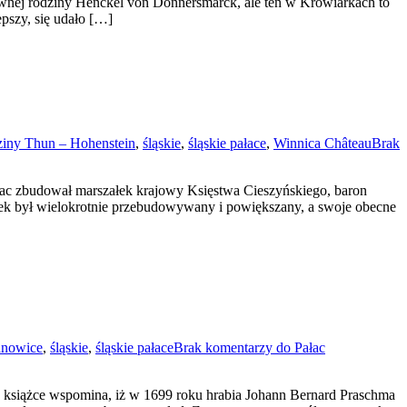
ławnej rodziny Henckel von Donnersmarck, ale ten w Krowiarkach to
epszy, się udało […]
ziny Thun – Hohenstein
,
śląskie
,
śląskie pałace
,
Winnica Château
Brak
łac zbudował marszałek krajowy Księstwa Cieszyńskiego, baron
ynek był wielokrotnie przebudowywany i powiększany, a swoje obecne
anowice
,
śląskie
,
śląskie pałace
Brak komentarzy
do Pałac
ej książce wspomina, iż w 1699 roku hrabia Johann Bernard Praschma