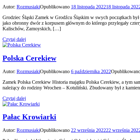
Autor:
Rozmusiaki
Opublikowano
18 listopada 2022
18 listopada 202
Grodziec Śląski Zamek w Grodźcu Śląskim w swych początkach był w
jako obronny dwór z korpusem głównym do którego przylegały czte
Kalischów, Zamoyskich, […]
Czytaj dalej
Polska Cerekiew
Autor:
Rozmusiaki
Opublikowano
6 października 2022
Opublikowan
Zamek Polska Cerekiew Historia majątku Polska Cerekiew, a tym sam
należący do rodziny Wrochen – Kotuliński. Zbudowany był z kamieni
Czytaj dalej
Pałac Krowiarki
Autor:
Rozmusiaki
Opublikowano
22 września 2022
22 września 202