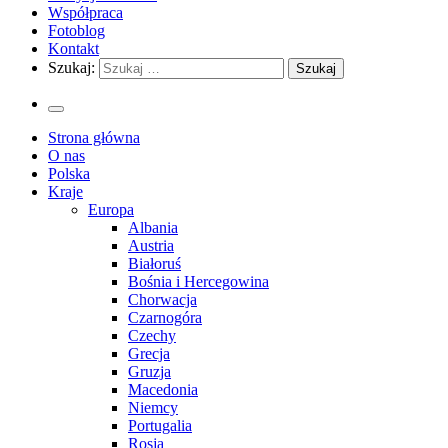
Współpraca
Fotoblog
Kontakt
Szukaj:
Strona główna
O nas
Polska
Kraje
Europa
Albania
Austria
Białoruś
Bośnia i Hercegowina
Chorwacja
Czarnogóra
Czechy
Grecja
Gruzja
Macedonia
Niemcy
Portugalia
Rosja