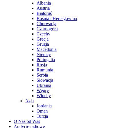
Albania
Austria
Białoruś
Bośnia i Hercegowina
Chorwacja
Czarnogóra
Czechy
Grecja
Gruzja
Macedonia
Niemcy
Portugalia
Rosja
Rumunia
Serbia
Słowacja
Ukraina
Węgry
Włochy
Azja
Jordania
Oman
Turcja
O Nas od Was
Audycje radiowe