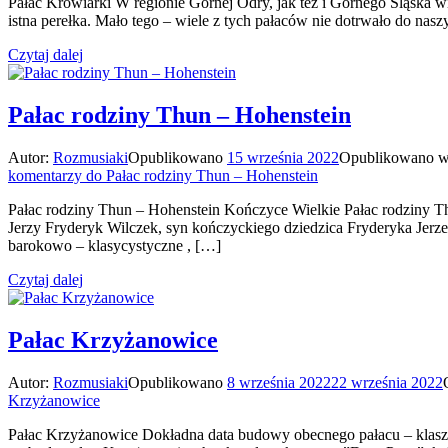
Pałac Krowiarki W regionie Górnej Odry, jak też i Górnego Śląska 
istna perełka. Mało tego – wiele z tych pałaców nie dotrwało do naszy
Czytaj dalej
Pałac rodziny Thun – Hohenstein
Autor:
Rozmusiaki
Opublikowano
15 września 2022
Opublikowano 
komentarzy
do Pałac rodziny Thun – Hohenstein
Pałac rodziny Thun – Hohenstein Kończyce Wielkie Pałac rodziny T
Jerzy Fryderyk Wilczek, syn kończyckiego dziedzica Fryderyka Jerz
barokowo – klasycystyczne , […]
Czytaj dalej
Pałac Krzyżanowice
Autor:
Rozmusiaki
Opublikowano
8 września 2022
22 września 2022
Krzyżanowice
Pałac Krzyżanowice Dokładna data budowy obecnego pałacu – klasztor