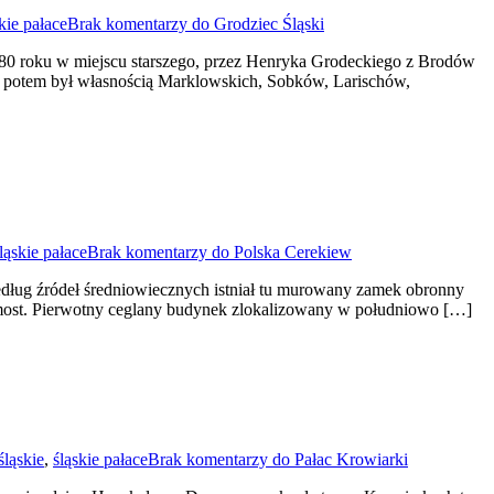
kie pałace
Brak komentarzy
do Grodziec Śląski
80 roku w miejscu starszego, przez Henryka Grodeckiego z Brodów
, potem był własnością Marklowskich, Sobków, Larischów,
ląskie pałace
Brak komentarzy
do Polska Cerekiew
edług źródeł średniowiecznych istniał tu murowany zamek obronny
y most. Pierwotny ceglany budynek zlokalizowany w południowo […]
śląskie
,
śląskie pałace
Brak komentarzy
do Pałac Krowiarki