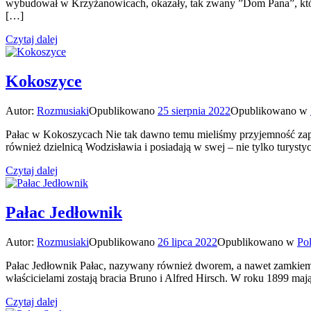
wybudował w Krzyżanowicach, okazały, tak zwany ”Dom Pana”, który
[…]
Czytaj dalej
Kokoszyce
Autor:
Rozmusiaki
Opublikowano
25 sierpnia 2022
Opublikowano w
Pałac w Kokoszycach Nie tak dawno temu mieliśmy przyjemność zapre
również dzielnicą Wodzisławia i posiadają w swej – nie tylko turys
Czytaj dalej
Pałac Jedłownik
Autor:
Rozmusiaki
Opublikowano
26 lipca 2022
Opublikowano w
Po
Pałac Jedłownik Pałac, nazywany również dworem, a nawet zamkiem
właścicielami zostają bracia Bruno i Alfred Hirsch. W roku 1899 maj
Czytaj dalej