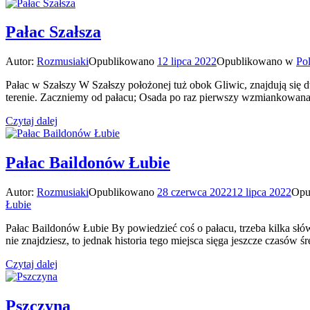
Pałac Szałsza
Autor:
Rozmusiaki
Opublikowano
12 lipca 2022
Opublikowano w
Po
Pałac w Szałszy W Szałszy położonej tuż obok Gliwic, znajdują się d
terenie. Zaczniemy od pałacu; Osada po raz pierwszy wzmiankowan
Czytaj dalej
Pałac Baildonów Łubie
Autor:
Rozmusiaki
Opublikowano
28 czerwca 2022
12 lipca 2022
Opu
Łubie
Pałac Baildonów Łubie By powiedzieć coś o pałacu, trzeba kilka słó
nie znajdziesz, to jednak historia tego miejsca sięga jeszcze czasó
Czytaj dalej
Pszczyna