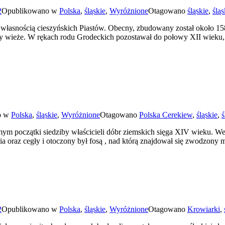
2
Opublikowano w
Polska
,
śląskie
,
Wyróżnione
Otagowano
śląskie
,
śląs
łasnością cieszyńskich Piastów. Obecny, zbudowany został około 15
ry wieże. W rękach rodu Grodeckich pozostawał do połowy XII wieku
o w
Polska
,
śląskie
,
Wyróżnione
Otagowano
Polska Cerekiew
,
śląskie
,
ś
ym początki siedziby właścicieli dóbr ziemskich sięga XIV wieku. W
a oraz cegły i otoczony był fosą , nad którą znajdował się zwodzon
2
Opublikowano w
Polska
,
śląskie
,
Wyróżnione
Otagowano
Krowiarki
,