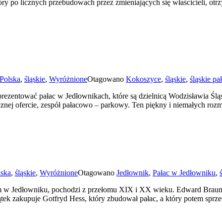
 po licznych przebudowach przez zmieniających się właścicieli, otr
Polska
,
śląskie
,
Wyróżnione
Otagowano
Kokoszyce
,
śląskie
,
śląskie pa
zentować pałac w Jedłownikach, które są dzielnicą Wodzisławia Śląsk
tycznej ofercie, zespół pałacowo – parkowy. Ten piękny i niemałych r
lska
,
śląskie
,
Wyróżnione
Otagowano
Jedłownik
,
Pałac w Jedłowniku
,
 w Jedłowniku, pochodzi z przełomu XIX i XX wieku. Edward Braumn 
ątek zakupuje Gotfryd Hess, który zbudował pałac, a który potem sprz