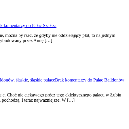
k komentarzy
do Pałac Szałsza
e, można by rzec, że gdyby nie oddzielający płot, to na jednym
ł wybudowany przez Annę […]
ildonów
,
śląskie
,
śląskie pałace
Brak komentarzy
do Pałac Baildonów
jduje. Choć nic ciekawego prócz tego eklektycznego pałacu w Łubiu
i pochodzą. I teraz najważniejsze; W […]