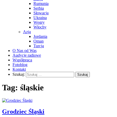
Rumunia
Serbia
Słowacja
Ukraina
Węgry
Włochy
Azja
Jordania
Oman
Turcja
O Nas od Was
Audycje radiowe
Współpraca
Fotoblog
Kontakt
Szukaj:
Tag:
śląskie
Grodziec Śląski