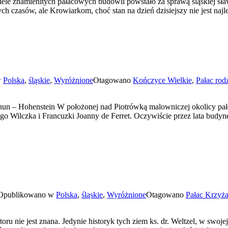
wiele znamienitych pałacowych budowli powstało za sprawą śląskiej s
ch czasów, ale Krowiarkom, choć stan na dzień dzisiejszy nie jest najl
w
Polska
,
śląskie
,
Wyróżnione
Otagowano
Kończyce Wielkie
,
Pałac rod
hun – Hohenstein W położonej nad Piotrówką malowniczej okolicy pa
ego Wilczka i Francuzki Joanny de Ferret. Oczywiście przez lata bud
Opublikowano w
Polska
,
śląskie
,
Wyróżnione
Otagowano
Pałac Krzyż
u nie jest znana. Jedynie historyk tych ziem ks. dr. Weltzel, w swoj