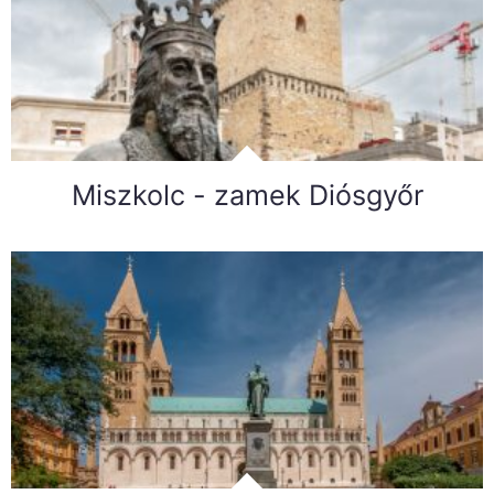
Miszkolc - zamek Diósgyőr