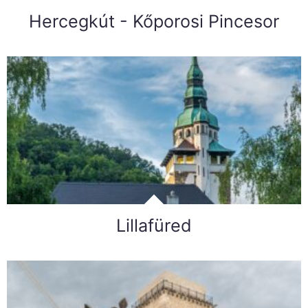
Hercegkút - Kőporosi Pincesor
Lillafüred