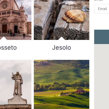
osseto
Jesolo