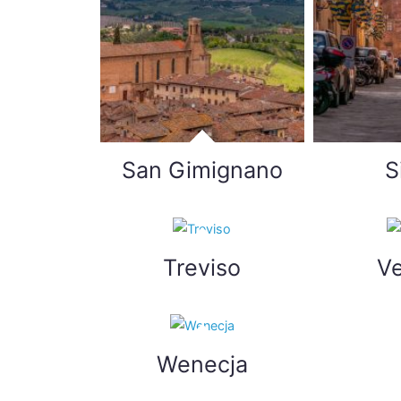
San Gimignano
S
Treviso
V
Wenecja