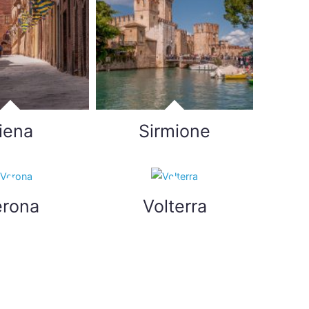
iena
Sirmione
erona
Volterra