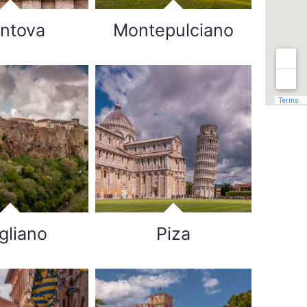
ntova
Montepulciano
igliano
Piza