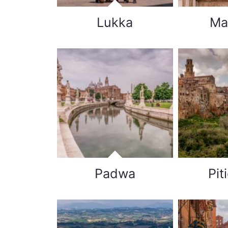
Lukka
Ma
Padwa
Pit