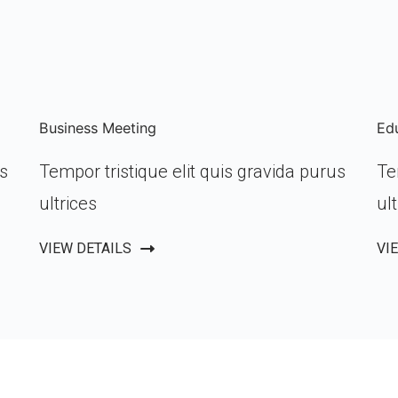
Business Meeting
Ed
us
Tempor tristique elit quis gravida purus
Te
ultrices
ul
VIEW DETAILS
VI