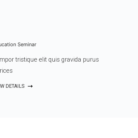
ucation Seminar
mpor tristique elit quis gravida purus
trices
EW DETAILS