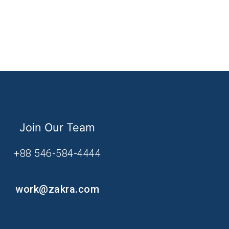
Join Our Team
+88 546-584-4444
work@zakra.com