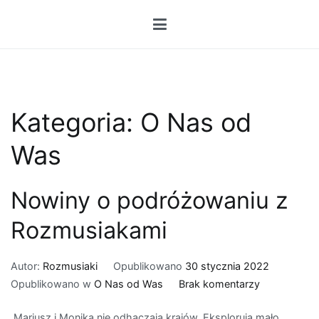
Przejdź
do
treści
Kategoria:
O Nas od
Was
Nowiny o podróżowaniu z
Rozmusiakami
Autor:
Rozmusiaki
Opublikowano
30 stycznia 2022
do
Opublikowano w
O Nas od Was
Brak komentarzy
Nowiny
Mariusz i Monika nie odhaczają krajów. Eksplorują mało
o