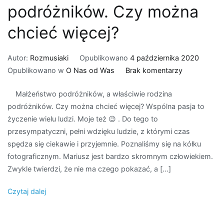
podróżników. Czy można
chcieć więcej?
Autor:
Rozmusiaki
Opublikowano
4 października 2020
do
Opublikowano w
O Nas od Was
Brak komentarzy
Małżeństwo
Małżeństwo podróżników, a właściwie rodzina
podróżników
podróżników. Czy można chcieć więcej? Wspólna pasja to
a
życzenie wielu ludzi. Moje też 😉 . Do tego to
właściwie
przesympatyczni, pełni wdzięku ludzie, z którymi czas
rodzina
spędza się ciekawie i przyjemnie. Poznaliśmy się na kółku
podróżników
fotograficznym. Mariusz jest bardzo skromnym człowiekiem.
Czy
Zwykle twierdzi, że nie ma czego pokazać, a […]
można
chcieć
Czytaj dalej
więcej?