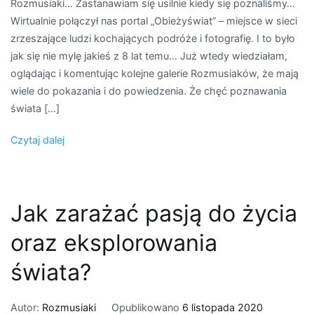
Rozmusiaki… Zastanawiam się usilnie kiedy się poznaliśmy…
się
Wirtualnie połączył nas portal „Obieżyświat” – miejsce w sieci
usilnie
zrzeszające ludzi kochających podróże i fotografię. I to było
kiedy
jak się nie mylę jakieś z 8 lat temu… Już wtedy wiedziałam,
się
oglądając i komentując kolejne galerie Rozmusiaków, że mają
poznaliśmy
wiele do pokazania i do powiedzenia. Że chęć poznawania
świata […]
Czytaj dalej
Jak zarażać pasją do życia
oraz eksplorowania
świata?
Autor:
Rozmusiaki
Opublikowano
6 listopada 2020