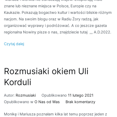
znane lub nieznane miejsca w Polsce, Europie czy na
podróżowan
Kaukazie. Pokazują bogactwo kultur i wartości bliskie różnym
z
nacjom. Na swoim blogu oraz w Radiu Żory radzą, jak
Rozmusiaka
organizować wyprawy i podróżować. A co jeszcze gazeta
regionalna Nowiny pisze o nas, znajdziecie tutaj ,,, A.D.2022.
Czytaj dalej
Rozmusiaki okiem Uli
Korduli
Autor:
Rozmusiaki
Opublikowano
11 lutego 2021
do
Opublikowano w
O Nas od Was
Brak komentarzy
Rozmusiaki
Monikę i Mariusza poznałam kilka lat temu poprzez jeden z
okiem