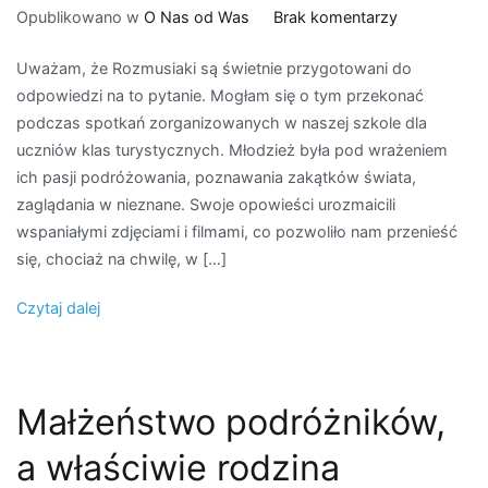
do
Opublikowano w
O Nas od Was
Brak komentarzy
Jak
Uważam, że Rozmusiaki są świetnie przygotowani do
zarażać
odpowiedzi na to pytanie. Mogłam się o tym przekonać
pasją
podczas spotkań zorganizowanych w naszej szkole dla
do
uczniów klas turystycznych. Młodzież była pod wrażeniem
życia
ich pasji podróżowania, poznawania zakątków świata,
oraz
zaglądania w nieznane. Swoje opowieści urozmaicili
eksplorowan
wspaniałymi zdjęciami i filmami, co pozwoliło nam przenieść
świata?
się, chociaż na chwilę, w […]
Czytaj dalej
Małżeństwo podróżników,
a właściwie rodzina