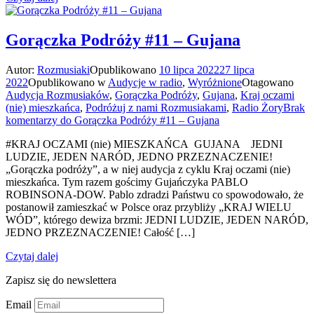
Gorączka Podróży #11 – Gujana
Autor:
Rozmusiaki
Opublikowano
10 lipca 2022
27 lipca
2022
Opublikowano w
Audycje w radio
,
Wyróżnione
Otagowano
Audycja Rozmusiaków
,
Gorączka Podróży
,
Gujana
,
Kraj oczami
(nie) mieszkańca
,
Podróżuj z nami Rozmusiakami
,
Radio Żory
Brak
komentarzy
do Gorączka Podróży #11 – Gujana
#KRAJ OCZAMI (nie) MIESZKAŃCA GUJANA JEDNI
LUDZIE, JEDEN NARÓD, JEDNO PRZEZNACZENIE!
„Gorączka podróży”, a w niej audycja z cyklu Kraj oczami (nie)
mieszkańca. Tym razem gościmy Gujańczyka PABLO
ROBINSONA-DOW. Pablo zdradzi Państwu co spowodowało, że
postanowił zamieszkać w Polsce oraz przybliży „KRAJ WIELU
WÓD”, którego dewiza brzmi: JEDNI LUDZIE, JEDEN NARÓD,
JEDNO PRZEZNACZENIE! Całość […]
Czytaj dalej
Zapisz się do newslettera
Email