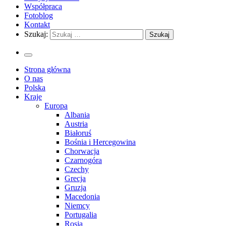
Współpraca
Fotoblog
Kontakt
Szukaj:
Strona główna
O nas
Polska
Kraje
Europa
Albania
Austria
Białoruś
Bośnia i Hercegowina
Chorwacja
Czarnogóra
Czechy
Grecja
Gruzja
Macedonia
Niemcy
Portugalia
Rosja