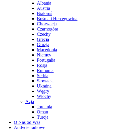
Albania
Austria
Białoruś
Bośnia i Hercegowina
Chorwacja
Czarnogóra
Czechy
Grecja
Gruzja
Macedonia
Niemcy
Portugalia
Rosja
Rumunia
Serbia
Słowacja
Ukraina
Węgry
Włochy
Azja
Jordania
Oman
Turcja
O Nas od Was
Audycje radiowe