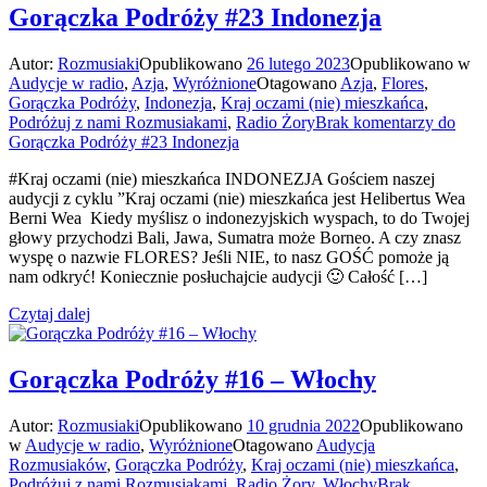
Gorączka Podróży #23 Indonezja
Autor:
Rozmusiaki
Opublikowano
26 lutego 2023
Opublikowano w
Audycje w radio
,
Azja
,
Wyróżnione
Otagowano
Azja
,
Flores
,
Gorączka Podróży
,
Indonezja
,
Kraj oczami (nie) mieszkańca
,
Podróżuj z nami Rozmusiakami
,
Radio Żory
Brak komentarzy
do
Gorączka Podróży #23 Indonezja
#Kraj oczami (nie) mieszkańca INDONEZJA Gościem naszej
audycji z cyklu ”Kraj oczami (nie) mieszkańca jest Helibertus Wea
Berni Wea Kiedy myślisz o indonezyjskich wyspach, to do Twojej
głowy przychodzi Bali, Jawa, Sumatra może Borneo. A czy znasz
wyspę o nazwie FLORES? Jeśli NIE, to nasz GOŚĆ pomoże ją
nam odkryć! Koniecznie posłuchajcie audycji 🙂 Całość […]
Czytaj dalej
Gorączka Podróży #16 – Włochy
Autor:
Rozmusiaki
Opublikowano
10 grudnia 2022
Opublikowano
w
Audycje w radio
,
Wyróżnione
Otagowano
Audycja
Rozmusiaków
,
Gorączka Podróży
,
Kraj oczami (nie) mieszkańca
,
Podróżuj z nami Rozmusiakami
,
Radio Żory
,
Włochy
Brak