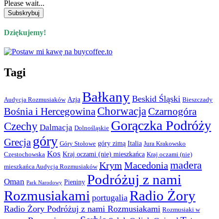
Please wait...
Dziękujemy!
Tagi
Bałkany
Beskid Śląski
Azja
Audycja Rozmusiaków
Bieszczady
Chorwacja
Bośnia i Hercegowina
Czarnogóra
Gorączka Podróży
Czechy
Dalmacja
Dolnośląskie
góry
Grecja
góry zimą
Italia
Góry Stołowe
Jura Krakowsko
Kos
Kraj oczami (nie) mieszkańca
Częstochowska
Kraj oczami (nie)
madera
Krym
Macedonia
mieszkańca Audycja Rozmusiaków
Podróżuj z nami
Oman
Pieniny
Park Narodowy
Rozmusiakami
Radio Żory
portugalia
Radio Żory Podróżuj z nami Rozmusiakami
Rozmusiaki w