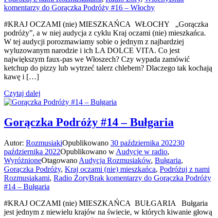
komentarzy
do Gorączka Podróży #16 – Włochy
#KRAJ OCZAMI (nie) MIESZKAŃCA WŁOCHY „Gorączka
podróży”, a w niej audycja z cyklu Kraj oczami (nie) mieszkańca.
W tej audycji porozmawiamy sobie o jednym z najbardziej
wyluzowanym narodzie i ich LA DOLCE VITA. Co jest
największym faux-pas we Włoszech? Czy wypada zamówić
ketchup do pizzy lub wytrzeć talerz chlebem? Dlaczego tak kochają
kawę i […]
Czytaj dalej
Gorączka Podróży #14 – Bułgaria
Autor:
Rozmusiaki
Opublikowano
30 października 2022
30
października 2022
Opublikowano w
Audycje w radio
,
Wyróżnione
Otagowano
Audycja Rozmusiaków
,
Bułgaria
,
Gorączka Podróży
,
Kraj oczami (nie) mieszkańca
,
Podróżuj z nami
Rozmusiakami
,
Radio Żory
Brak komentarzy
do Gorączka Podróży
#14 – Bułgaria
#KRAJ OCZAMI (nie) MIESZKAŃCA BUŁGARIA Bułgaria
jest jednym z niewielu krajów na świecie, w których kiwanie głową