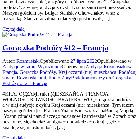
na boki oznacza „tak”, a z góry na dół oznacza „nie”. „Gorączka
podróży”, a w niej audycja z cyklu Kraj oczami (nie) mieszkańca.
Naszym gościem był Bułgar Stanislav Chervenakov wraz z
małżonką. Stan zdradził nam dlaczego postanowił […]
Czytaj dalej
Gorączka Podróży #12 – Francja
Autor:
Rozmusiaki
Opublikowano
27 lipca 2022
Opublikowano w
Audycje w radio
,
Wyróżnione
Otagowano
Audycja Rozmusiaków
,
Francja
,
Gorączka Podróży
,
Kraj oczami (nie) mieszkańca
,
Podróżuj
z nami Rozmusiakami
,
Radio Żory
Brak komentarzy
do Gorączka
Podróży #12 – Francja
#KRAJ OCZAMI (nie) MIESZKAŃCA FRANCJA
WOLNOŚĆ, RÓWNOŚĆ, BRATERSTWO „Gorączka podróży”,
a w niej audycja z cyklu Kraj oczami (nie) mieszkańca. Tym razem
naszym gościem jest Francuz Yoann Bara wraz z małżonką Magdą.
Yoann zdradzi nam dlaczego postanowił zamieszkać w Żorach oraz
postaramy się chociaż w pigułce opowiedzieć o kraju, gdzie
znajduje się miasto miłości, […]
Czytaj dalej