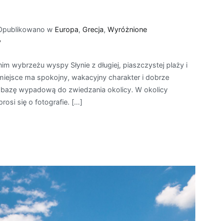
Opublikowano w
Europa
,
Grecja
,
Wyróżnione
do
y
Agios
 wybrzeżu wyspy Słynie z długiej, piaszczystej plaży i
Georgios
 miejsce ma spokojny, wakacyjny charakter i dobrze
a bazę wypadową do zwiedzania okolicy. W okolicy
rosi się o fotografie. […]