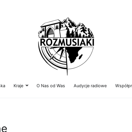
Rozmusiaki.pl
Podróżuj z nami Rozmusiakami
ska
Kraje
O Nas od Was
Audycje radiowe
Współpr
ne