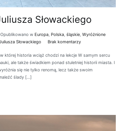
Juliusza Słowackiego
Opublikowano w
Europa
,
Polska
,
śląskie
,
Wyróżnione
do
Juliusza Słowackiego
Brak komentarzy
Chorzów
 której historia wciąż chodzi na lekcje W samym sercu
–
uki, ale także świadkiem ponad stuletniej historii miasta. I
Liceum
yróżnia się nie tylko renomą, lecz także swoim
im.
aleźć ślady […]
Juliusza
Słowackiego