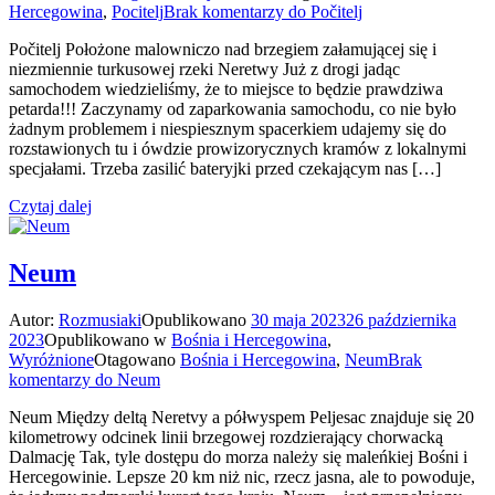
Hercegowina
,
Pocitelj
Brak komentarzy
do Počitelj
Počitelj Położone malowniczo nad brzegiem załamującej się i
niezmiennie turkusowej rzeki Neretwy Już z drogi jadąc
samochodem wiedzieliśmy, że to miejsce to będzie prawdziwa
petarda!!! Zaczynamy od zaparkowania samochodu, co nie było
żadnym problemem i niespiesznym spacerkiem udajemy się do
rozstawionych tu i ówdzie prowizorycznych kramów z lokalnymi
specjałami. Trzeba zasilić bateryjki przed czekającym nas […]
Czytaj dalej
Neum
Autor:
Rozmusiaki
Opublikowano
30 maja 2023
26 października
2023
Opublikowano w
Bośnia i Hercegowina
,
Wyróżnione
Otagowano
Bośnia i Hercegowina
,
Neum
Brak
komentarzy
do Neum
Neum Między deltą Neretvy a półwyspem Peljesac znajduje się 20
kilometrowy odcinek linii brzegowej rozdzierający chorwacką
Dalmację Tak, tyle dostępu do morza należy się maleńkiej Bośni i
Hercegowinie. Lepsze 20 km niż nic, rzecz jasna, ale to powoduje,