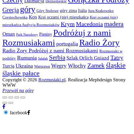
Czechy
Dalmacja
Dolnośląskie
góry
Grecja
góry zimą
Italia
Góry Stołowe
Jura Krakowsko
Kos
Kraj oczami (nie) mieszkańca
Częstochowska
Kraj oczami (nie)
madera
Krym
Macedonia
mieszkańca Audycja Rozmusiaków
Podróżuj z nami
Oman
Pieniny
Park Narodowy
Rozmusiakami
Radio Żory
portugalia
Radio Żory Podróżuj z nami Rozmusiakami
Rozmusiaki w
Serbia
Tatry
Rumunia
Szlak Orlich Gniazd
podróży
Salalah
śląskie
Zamek
Węgry
Włochy
Ukraina
Turcja
Warszawa
śląskie pałace
Copyright © 2026
Rozmusiaki.pl
. Realizacja Mephdesign Strony
WWW
Przewiń na górę
facebook