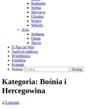
Rumunia
Serbia
Słowacja
Ukraina
Węgry
Włochy
Azja
Jordania
Oman
Turcja
O Nas od Was
Audycje radiowe
Współpraca
Fotoblog
Kontakt
Szukaj:
Kategoria:
Bośnia i
Hercegowina