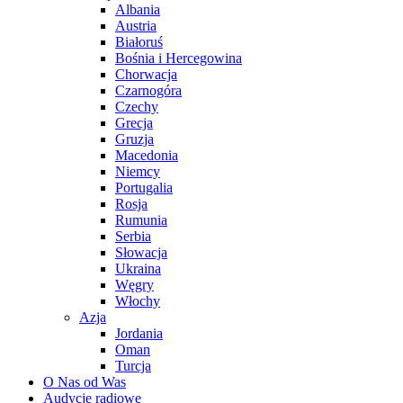
Albania
Austria
Białoruś
Bośnia i Hercegowina
Chorwacja
Czarnogóra
Czechy
Grecja
Gruzja
Macedonia
Niemcy
Portugalia
Rosja
Rumunia
Serbia
Słowacja
Ukraina
Węgry
Włochy
Azja
Jordania
Oman
Turcja
O Nas od Was
Audycje radiowe