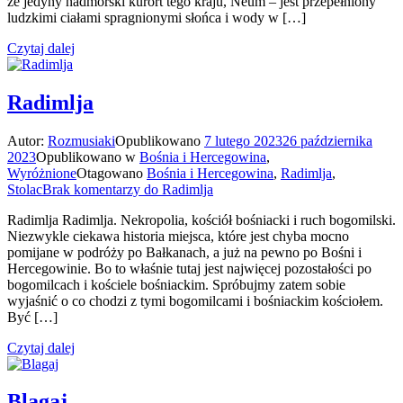
że jedyny nadmorski kurort tego kraju, Neum – jest przepełniony
ludzkimi ciałami spragnionymi słońca i wody w […]
Czytaj dalej
Radimlja
Autor:
Rozmusiaki
Opublikowano
7 lutego 2023
26 października
2023
Opublikowano w
Bośnia i Hercegowina
,
Wyróżnione
Otagowano
Bośnia i Hercegowina
,
Radimlja
,
Stolac
Brak komentarzy
do Radimlja
Radimlja Radimlja. Nekropolia, kościół bośniacki i ruch bogomilski.
Niezwykle ciekawa historia miejsca, które jest chyba mocno
pomijane w podróży po Bałkanach, a już na pewno po Bośni i
Hercegowinie. Bo to właśnie tutaj jest najwięcej pozostałości po
bogomilcach i kościele bośniackim. Spróbujmy zatem sobie
wyjaśnić o co chodzi z tymi bogomilcami i bośniackim kościołem.
Być […]
Czytaj dalej
Blagaj