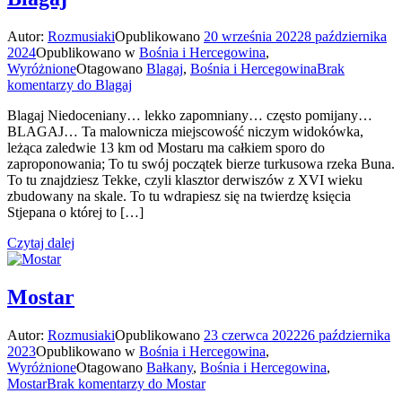
Autor:
Rozmusiaki
Opublikowano
20 września 2022
8 października
2024
Opublikowano w
Bośnia i Hercegowina
,
Wyróżnione
Otagowano
Blagaj
,
Bośnia i Hercegowina
Brak
komentarzy
do Blagaj
Blagaj Niedoceniany… lekko zapomniany… często pomijany…
BLAGAJ… Ta malownicza miejscowość niczym widokówka,
leżąca zaledwie 13 km od Mostaru ma całkiem sporo do
zaproponowania; To tu swój początek bierze turkusowa rzeka Buna.
To tu znajdziesz Tekke, czyli klasztor derwiszów z XVI wieku
zbudowany na skale. To tu wdrapiesz się na twierdzę księcia
Stjepana o której to […]
Czytaj dalej
Mostar
Autor:
Rozmusiaki
Opublikowano
23 czerwca 2022
26 października
2023
Opublikowano w
Bośnia i Hercegowina
,
Wyróżnione
Otagowano
Bałkany
,
Bośnia i Hercegowina
,
Mostar
Brak komentarzy
do Mostar