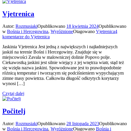
Vjetrenica
Autor:
Rozmusiaki
Opublikowano
18 kwietnia 2024
Opublikowano
w
Bośnia i Hercegowina
,
Wyróżnione
Otagowano
Vjetrenica
4
komentarze
do Vjetrenica
Jaskinia Vjetrenica Jest jedną z największych i najładniejszych
jaskiń na terenie Bośni i Hercegowiny. Znajduje się w
miejscowości Zavala w malowniczej dolinie Popovo polje.
Ciekawostką jaskini jest silnie wiejący z jej wnętrza wiatr, stąd też
się wzięła nazwa jaskini. Spowodowane jest to prawdopodobnie
różnicą temperatur i tworzącym się podciśnieniem wypychającym
zimne masy powietrza. Całkowita długość odkrytych korytarzy
wynosi […]
Czytaj dalej
Počitelj
Autor:
Rozmusiaki
Opublikowano
28 listopada 2023
Opublikowano
w
Bośnia i Hercegowina
,
Wyróżnione
Otagowano
Bośnia i