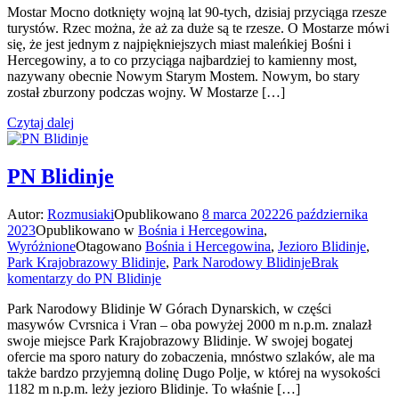
Mostar Mocno dotknięty wojną lat 90-tych, dzisiaj przyciąga rzesze
turystów. Rzec można, że aż za duże są te rzesze. O Mostarze mówi
się, że jest jednym z najpiękniejszych miast maleńkiej Bośni i
Hercegowiny, a to co przyciąga najbardziej to kamienny most,
nazywany obecnie Nowym Starym Mostem. Nowym, bo stary
został zburzony podczas wojny. W Mostarze […]
Czytaj dalej
PN Blidinje
Autor:
Rozmusiaki
Opublikowano
8 marca 2022
26 października
2023
Opublikowano w
Bośnia i Hercegowina
,
Wyróżnione
Otagowano
Bośnia i Hercegowina
,
Jezioro Blidinje
,
Park Krajobrazowy Blidinje
,
Park Narodowy Blidinje
Brak
komentarzy
do PN Blidinje
Park Narodowy Blidinje W Górach Dynarskich, w części
masywów Cvrsnica i Vran – oba powyżej 2000 m n.p.m. znalazł
swoje miejsce Park Krajobrazowy Blidinje. W swojej bogatej
ofercie ma sporo natury do zobaczenia, mnóstwo szlaków, ale ma
także bardzo przyjemną dolinę Dugo Polje, w której na wysokości
1182 m n.p.m. leży jezioro Blidinje. To właśnie […]