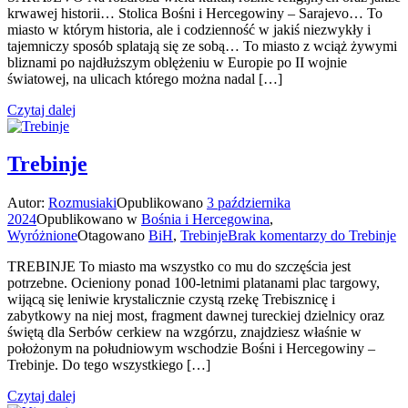
krwawej historii… Stolica Bośni i Hercegowiny – Sarajevo… To
miasto w którym historia, ale i codzienność w jakiś niezwykły i
tajemniczy sposób splatają się ze sobą… To miasto z wciąż żywymi
bliznami po najdłuższym oblężeniu w Europie po II wojnie
światowej, na ulicach którego można nadal […]
Czytaj dalej
Trebinje
Autor:
Rozmusiaki
Opublikowano
3 października
2024
Opublikowano w
Bośnia i Hercegowina
,
Wyróżnione
Otagowano
BiH
,
Trebinje
Brak komentarzy
do Trebinje
TREBINJE To miasto ma wszystko co mu do szczęścia jest
potrzebne. Ocieniony ponad 100-letnimi platanami plac targowy,
wijącą się leniwie krystalicznie czystą rzekę Trebisznicę i
zabytkowy na niej most, fragment dawnej tureckiej dzielnicy oraz
świętą dla Serbów cerkiew na wzgórzu, znajdziesz właśnie w
położonym na południowym wschodzie Bośni i Hercegowiny –
Trebinje. Do tego wszystkiego […]
Czytaj dalej