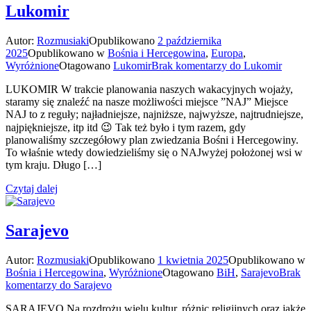
Lukomir
Autor:
Rozmusiaki
Opublikowano
2 października
2025
Opublikowano w
Bośnia i Hercegowina
,
Europa
,
Wyróżnione
Otagowano
Lukomir
Brak komentarzy
do Lukomir
LUKOMIR W trakcie planowania naszych wakacyjnych wojaży,
staramy się znaleźć na nasze możliwości miejsce ”NAJ” Miejsce
NAJ to z reguły; najładniejsze, najniższe, najwyższe, najtrudniejsze,
najpiękniejsze, itp itd 😉 Tak też było i tym razem, gdy
planowaliśmy szczegółowy plan zwiedzania Bośni i Hercegowiny.
To właśnie wtedy dowiedzieliśmy się o NAJwyżej położonej wsi w
tym kraju. Długo […]
Czytaj dalej
Sarajevo
Autor:
Rozmusiaki
Opublikowano
1 kwietnia 2025
Opublikowano w
Bośnia i Hercegowina
,
Wyróżnione
Otagowano
BiH
,
Sarajevo
Brak
komentarzy
do Sarajevo
SARAJEVO Na rozdrożu wielu kultur, różnic religijnych oraz jakże