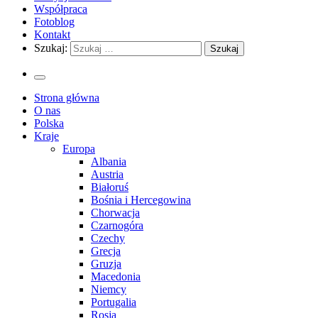
Współpraca
Fotoblog
Kontakt
Szukaj:
Strona główna
O nas
Polska
Kraje
Europa
Albania
Austria
Białoruś
Bośnia i Hercegowina
Chorwacja
Czarnogóra
Czechy
Grecja
Gruzja
Macedonia
Niemcy
Portugalia
Rosja