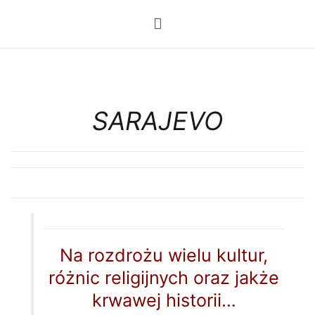
Przejdź
do
treści
SARAJEVO
Na rozdrożu wielu kultur,
różnic religijnych oraz jakże
krwawej historii…