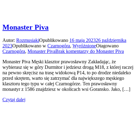
Monaster Piva
Autor:
Rozmusiaki
Opublikowano
16 maja 2023
26 października
2023
Opublikowano w
Czarnogóra
,
Wyróżnione
Otagowano
Czarnogóra
,
Monaster Piva
Brak komentarzy
do Monaster Piva
Monaster Piva Męski klasztor prawosławny Zakładając, że
wybierasz się w góry Durmitor i jedziesz drogą M18, z której raczej
na pewno skręcisz na trasę widokową P14, to po drodze niedaleko
przed skrętem, warto się zatrzymać dla największego męskiego
klasztoru tego typu w całej Czarnogórze. Ten prawosławny
monastyr z 1586 znajdziesz w okolicach wsi Goransko. Jako, […]
Czytaj dalej