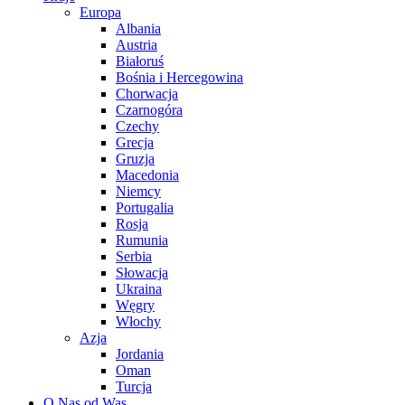
Europa
Albania
Austria
Białoruś
Bośnia i Hercegowina
Chorwacja
Czarnogóra
Czechy
Grecja
Gruzja
Macedonia
Niemcy
Portugalia
Rosja
Rumunia
Serbia
Słowacja
Ukraina
Węgry
Włochy
Azja
Jordania
Oman
Turcja
O Nas od Was