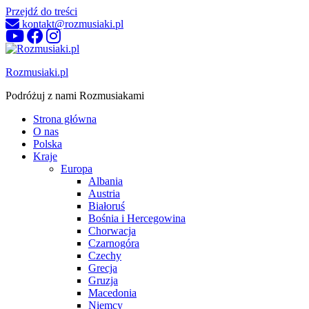
Przejdź do treści
kontakt@rozmusiaki.pl
Rozmusiaki.pl
Podróżuj z nami Rozmusiakami
Strona główna
O nas
Polska
Kraje
Europa
Albania
Austria
Białoruś
Bośnia i Hercegowina
Chorwacja
Czarnogóra
Czechy
Grecja
Gruzja
Macedonia
Niemcy