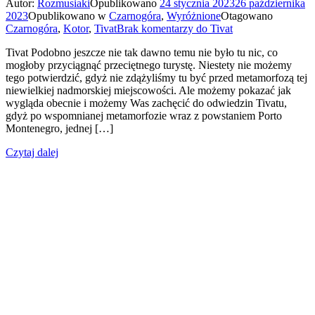
Autor:
Rozmusiaki
Opublikowano
24 stycznia 2023
26 października
2023
Opublikowano w
Czarnogóra
,
Wyróżnione
Otagowano
Czarnogóra
,
Kotor
,
Tivat
Brak komentarzy
do Tivat
Tivat Podobno jeszcze nie tak dawno temu nie było tu nic, co
mogłoby przyciągnąć przeciętnego turystę. Niestety nie możemy
tego potwierdzić, gdyż nie zdążyliśmy tu być przed metamorfozą tej
niewielkiej nadmorskiej miejscowości. Ale możemy pokazać jak
wygląda obecnie i możemy Was zachęcić do odwiedzin Tivatu,
gdyż po wspomnianej metamorfozie wraz z powstaniem Porto
Montenegro, jednej […]
Czytaj dalej