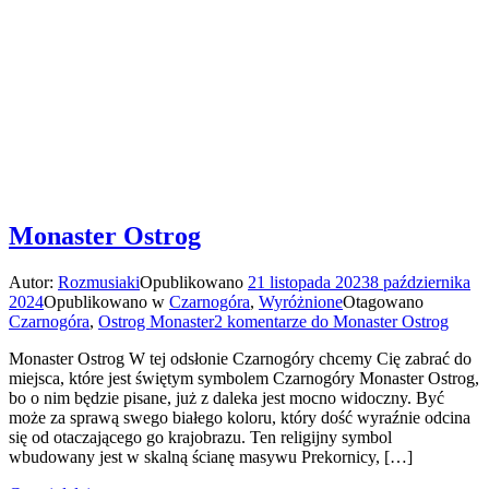
Monaster Ostrog
Autor:
Rozmusiaki
Opublikowano
21 listopada 2023
8 października
2024
Opublikowano w
Czarnogóra
,
Wyróżnione
Otagowano
Czarnogóra
,
Ostrog Monaster
2 komentarze
do Monaster Ostrog
Monaster Ostrog W tej odsłonie Czarnogóry chcemy Cię zabrać do
miejsca, które jest świętym symbolem Czarnogóry Monaster Ostrog,
bo o nim będzie pisane, już z daleka jest mocno widoczny. Być
może za sprawą swego białego koloru, który dość wyraźnie odcina
się od otaczającego go krajobrazu. Ten religijny symbol
wbudowany jest w skalną ścianę masywu Prekornicy, […]