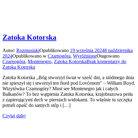
Zatoka Kotorska
Autor:
Rozmusiaki
Opublikowano
19 września 2024
8 października
2024
Opublikowano w
Czarnogóra
,
Wyróżnione
Otagowano
Czarnogóra
,
Montenegro
,
Zatoka Kotorska
Brak komentarzy
do
Zatoka Kotorska
Zatoka Kotorska „Bóg stworzył świat w sześć dni, a siódmego dnia
nie spieszył się i stworzył ten fiord pod Lovćenem” – William Boyd.
Wizytówka Czarnogóry? Must see Montenegro jak i całych
Bałkanów? To bez wątpienia Zatoka Kotorska, krajobrazowa perła
z zapierającymi dech w piersiach widokami. To właśnie tu szczęka
potrafi opaść do samych stóp i […]
Czytaj dalej