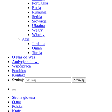
Portugalia
Rosja
Rumunia
Serbia
Słowacja
Ukraina
Węgry
Włochy
Azja
Jordania
Oman
Turcja
O Nas od Was
Audycje radiowe
Współpraca
Fotoblog
Kontakt
Szukaj:
Strona główna
O nas
Polska
Kraje