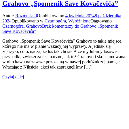
Grahovo „Spomenik Save Kovačevića”
Autor:
Rozmusiaki
Opublikowano
4 kwietnia 2024
8 października
2024
Opublikowano w
Czarnogóra
,
Wyróżnione
Otagowano
Czarnogóra
,
Grahovo
Brak komentarzy
do Grahovo „Spomenik
Save Kovačevića”
Grahovo „Spomenik Save Kovačevića” Grahovo to takie miejsce,
którego nie ma w planie wakacyjnej wyprawy. A jednak się
zdarzyło, co oznacza, że los tak chciał. A że my lubimy losowe
przypadki, zwłaszcza te smaczne, tak też Grahovo i skonsumowana
w nim kawa na zawsze pozostaną w naszej podróżniczej pamięci.
Wracając z Niksicia jakoś tak zapragnęliśmy […]
Czytaj dalej