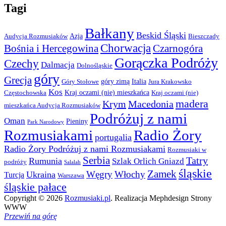
Tagi
Bałkany
Beskid Śląski
Azja
Audycja Rozmusiaków
Bieszczady
Chorwacja
Bośnia i Hercegowina
Czarnogóra
Gorączka Podróży
Czechy
Dalmacja
Dolnośląskie
góry
Grecja
góry zimą
Italia
Góry Stołowe
Jura Krakowsko
Kos
Kraj oczami (nie) mieszkańca
Częstochowska
Kraj oczami (nie)
madera
Krym
Macedonia
mieszkańca Audycja Rozmusiaków
Podróżuj z nami
Oman
Pieniny
Park Narodowy
Rozmusiakami
Radio Żory
portugalia
Radio Żory Podróżuj z nami Rozmusiakami
Rozmusiaki w
Serbia
Tatry
Rumunia
Szlak Orlich Gniazd
podróży
Salalah
śląskie
Zamek
Węgry
Włochy
Ukraina
Turcja
Warszawa
śląskie pałace
Copyright © 2026
Rozmusiaki.pl
. Realizacja Mephdesign Strony
WWW
Przewiń na górę