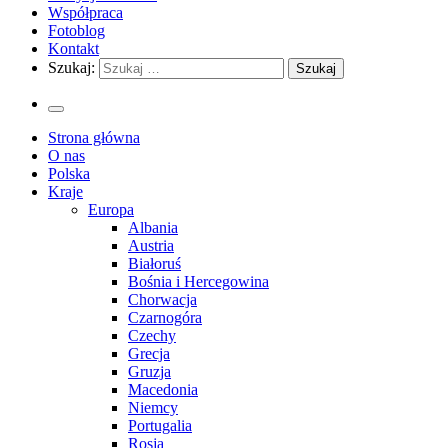
Współpraca
Fotoblog
Kontakt
Szukaj:
Strona główna
O nas
Polska
Kraje
Europa
Albania
Austria
Białoruś
Bośnia i Hercegowina
Chorwacja
Czarnogóra
Czechy
Grecja
Gruzja
Macedonia
Niemcy
Portugalia
Rosja