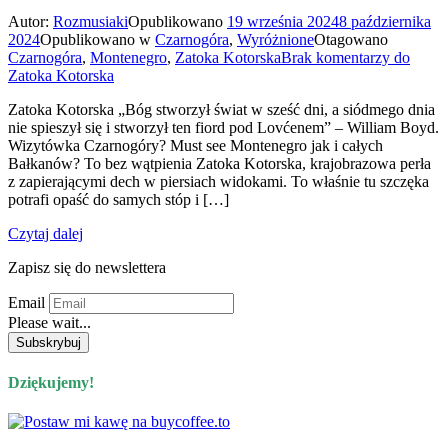
Autor:
Rozmusiaki
Opublikowano
19 września 2024
8 października
2024
Opublikowano w
Czarnogóra
,
Wyróżnione
Otagowano
Czarnogóra
,
Montenegro
,
Zatoka Kotorska
Brak komentarzy
do
Zatoka Kotorska
Zatoka Kotorska „Bóg stworzył świat w sześć dni, a siódmego dnia
nie spieszył się i stworzył ten fiord pod Lovćenem” – William Boyd.
Wizytówka Czarnogóry? Must see Montenegro jak i całych
Bałkanów? To bez wątpienia Zatoka Kotorska, krajobrazowa perła
z zapierającymi dech w piersiach widokami. To właśnie tu szczęka
potrafi opaść do samych stóp i […]
Czytaj dalej
Zapisz się do newslettera
Email
Please wait...
Dziękujemy!