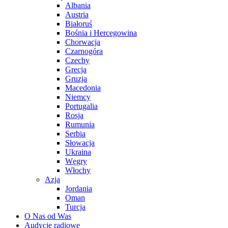
Albania
Austria
Białoruś
Bośnia i Hercegowina
Chorwacja
Czarnogóra
Czechy
Grecja
Gruzja
Macedonia
Niemcy
Portugalia
Rosja
Rumunia
Serbia
Słowacja
Ukraina
Węgry
Włochy
Azja
Jordania
Oman
Turcja
O Nas od Was
Audycje radiowe