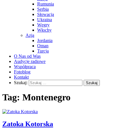
Rumunia
Serbia
Słowacja
Ukraina
Węgry
Włochy
Azja
Jordania
Oman
Turcja
O Nas od Was
Audycje radiowe
Współpraca
Fotoblog
Kontakt
Szukaj:
Tag:
Montenegro
Zatoka Kotorska