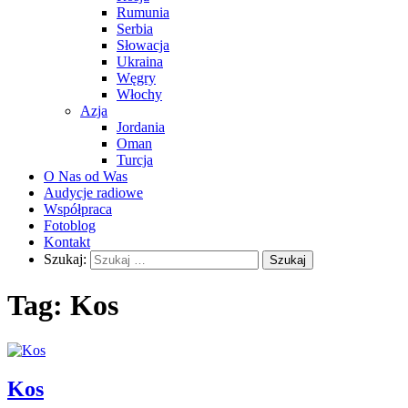
Rumunia
Serbia
Słowacja
Ukraina
Węgry
Włochy
Azja
Jordania
Oman
Turcja
O Nas od Was
Audycje radiowe
Współpraca
Fotoblog
Kontakt
Szukaj:
Tag:
Kos
Kos