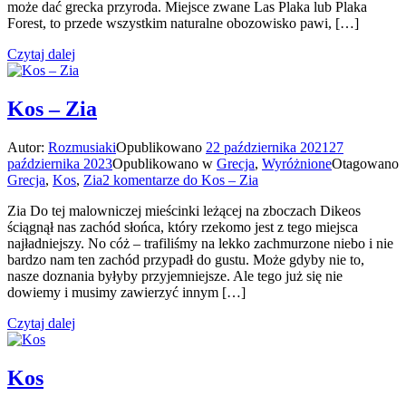
może dać grecka przyroda. Miejsce zwane Las Plaka lub Plaka
Forest, to przede wszystkim naturalne obozowisko pawi, […]
Czytaj dalej
Kos – Zia
Autor:
Rozmusiaki
Opublikowano
22 października 2021
27
października 2023
Opublikowano w
Grecja
,
Wyróżnione
Otagowano
Grecja
,
Kos
,
Zia
2 komentarze
do Kos – Zia
Zia Do tej malowniczej mieścinki leżącej na zboczach Dikeos
ściągnął nas zachód słońca, który rzekomo jest z tego miejsca
najładniejszy. No cóż – trafiliśmy na lekko zachmurzone niebo i nie
bardzo nam ten zachód przypadł do gustu. Może gdyby nie to,
nasze doznania byłyby przyjemniejsze. Ale tego już się nie
dowiemy i musimy zawierzyć innym […]
Czytaj dalej
Kos