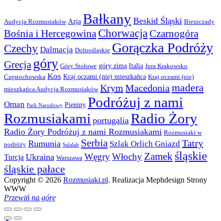
Bałkany
Beskid Śląski
Azja
Audycja Rozmusiaków
Bieszczady
Chorwacja
Bośnia i Hercegowina
Czarnogóra
Gorączka Podróży
Czechy
Dalmacja
Dolnośląskie
góry
Grecja
góry zimą
Italia
Góry Stołowe
Jura Krakowsko
Kos
Kraj oczami (nie) mieszkańca
Częstochowska
Kraj oczami (nie)
madera
Krym
Macedonia
mieszkańca Audycja Rozmusiaków
Podróżuj z nami
Oman
Pieniny
Park Narodowy
Rozmusiakami
Radio Żory
portugalia
Radio Żory Podróżuj z nami Rozmusiakami
Rozmusiaki w
Serbia
Tatry
Rumunia
Szlak Orlich Gniazd
podróży
Salalah
śląskie
Zamek
Węgry
Włochy
Ukraina
Turcja
Warszawa
śląskie pałace
Copyright © 2026
Rozmusiaki.pl
. Realizacja Mephdesign Strony
WWW
Przewiń na górę