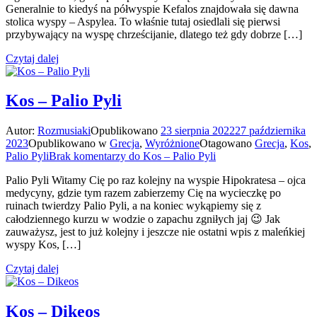
Generalnie to kiedyś na półwyspie Kefalos znajdowała się dawna
stolica wyspy – Aspylea. To właśnie tutaj osiedlali się pierwsi
przybywający na wyspę chrześcijanie, dlatego też gdy dobrze […]
Czytaj dalej
Kos – Palio Pyli
Autor:
Rozmusiaki
Opublikowano
23 sierpnia 2022
27 października
2023
Opublikowano w
Grecja
,
Wyróżnione
Otagowano
Grecja
,
Kos
,
Palio Pyli
Brak komentarzy
do Kos – Palio Pyli
Palio Pyli Witamy Cię po raz kolejny na wyspie Hipokratesa – ojca
medycyny, gdzie tym razem zabierzemy Cię na wycieczkę po
ruinach twierdzy Palio Pyli, a na koniec wykąpiemy się z
całodziennego kurzu w wodzie o zapachu zgniłych jaj 😉 Jak
zauważysz, jest to już kolejny i jeszcze nie ostatni wpis z maleńkiej
wyspy Kos, […]
Czytaj dalej
Kos – Dikeos