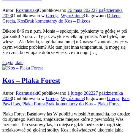
Autor:
Rozmusiaki
Opublikowano
26 maja 2022
27 października
2023
Opublikowano w
Grecja
,
Wyróżnione
Otagowano
Dikeos
,
Grecja
,
Kos
Brak komentarzy
do Kos – Dikeos
Dikeos 846 m n.p.m. Monia – spokojnie, pykniemy tę górkę w pół
godzinki! Nooo… Ty jak zwykle wielki optymista. Nie byłeś, nie
wiesz… Ale Monia, ta górka ma mniej niż nasza Czantoria, więc w
czym widzisz problem? Ale tam jest inna temperatura, ja mogę się
źle czuć, bo w upale dobrze wiesz, że mi nogi […]
Czytaj dalej
Kos – Plaka Forest
Autor:
Rozmusiaki
Opublikowano
1 lutego 2022
27 października
2023
Opublikowano w
Grecja
,
Wyróżnione
Otagowano
Grecja
,
Kos
,
Pawi Las
,
Plaka Forest
Brak komentarzy
do Kos – Plaka Forest
Plaka Forest Baśniowy las W pobliżu wioski Antimachia, po drodze
do słynnego Kefalos, znajdziecie miejsce które z pewnością Was
urzeknie. Ten sosnowy las, to miejsce gdzie będziecie mogli się
zrelaksować od głośnej stolicy Kos i doświadczyć ukojenia jakie