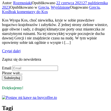
Autor:
Rozmusiaki
Opublikowano
22 czerwca 2021
27 października
2023
Opublikowano w
Grecja
,
Wyróżnione
Otagowano
Grecja
,
Kos
Brak komentarzy
do Kos
Kos Wyspa Kos, choć niewielka, kryje w sobie prawdziwe
bogactwo krajobrazów i zabytków. Z jednej strony zielone winnice,
gaje oliwne i sady, z drugiej klimatyczne porty oraz miasteczka ze
starożytnymi ruinami. Na tej niezwykłej wyspie poczujecie ducha
dawnej Grecji i nie znajdziecie czasu na nudę. W tym wpisie
opowiemy sobie tak ogólnie o wyspie i […]
Czytaj dalej
Zapisz się do newslettera
Email
Please wait...
Dziękujemy!
Tagi