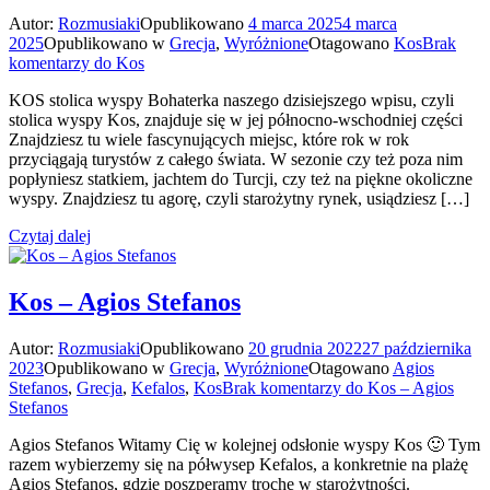
Autor:
Rozmusiaki
Opublikowano
4 marca 2025
4 marca
2025
Opublikowano w
Grecja
,
Wyróżnione
Otagowano
Kos
Brak
komentarzy
do Kos
KOS stolica wyspy Bohaterka naszego dzisiejszego wpisu, czyli
stolica wyspy Kos, znajduje się w jej północno-wschodniej części
Znajdziesz tu wiele fascynujących miejsc, które rok w rok
przyciągają turystów z całego świata. W sezonie czy też poza nim
popłyniesz statkiem, jachtem do Turcji, czy też na piękne okoliczne
wyspy. Znajdziesz tu agorę, czyli starożytny rynek, usiądziesz […]
Czytaj dalej
Kos – Agios Stefanos
Autor:
Rozmusiaki
Opublikowano
20 grudnia 2022
27 października
2023
Opublikowano w
Grecja
,
Wyróżnione
Otagowano
Agios
Stefanos
,
Grecja
,
Kefalos
,
Kos
Brak komentarzy
do Kos – Agios
Stefanos
Agios Stefanos Witamy Cię w kolejnej odsłonie wyspy Kos 🙂 Tym
razem wybierzemy się na półwysep Kefalos, a konkretnie na plażę
Agios Stefanos, gdzie poszperamy trochę w starożytności.