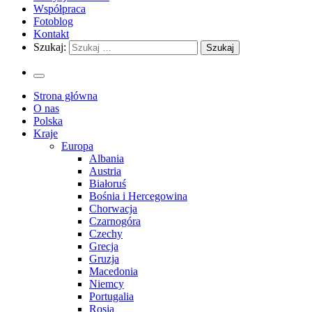
Współpraca
Fotoblog
Kontakt
Szukaj:
Strona główna
O nas
Polska
Kraje
Europa
Albania
Austria
Białoruś
Bośnia i Hercegowina
Chorwacja
Czarnogóra
Czechy
Grecja
Gruzja
Macedonia
Niemcy
Portugalia
Rosja