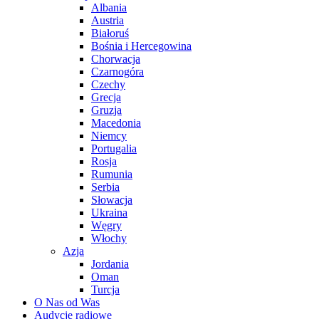
Albania
Austria
Białoruś
Bośnia i Hercegowina
Chorwacja
Czarnogóra
Czechy
Grecja
Gruzja
Macedonia
Niemcy
Portugalia
Rosja
Rumunia
Serbia
Słowacja
Ukraina
Węgry
Włochy
Azja
Jordania
Oman
Turcja
O Nas od Was
Audycje radiowe