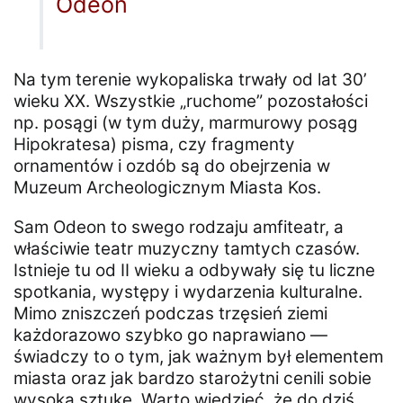
Odeon
Na tym terenie wykopaliska trwały od lat 30’
wieku XX. Wszystkie „ruchome” pozostałości
np. posągi (w tym duży, marmurowy posąg
Hipokratesa) pisma, czy fragmenty
ornamentów i ozdób są do obejrzenia w
Muzeum Archeologicznym Miasta Kos.
Sam Odeon to swego rodzaju amfiteatr, a
właściwie teatr muzyczny tamtych czasów.
Istnieje tu od II wieku a odbywały się tu liczne
spotkania, występy i wydarzenia kulturalne.
Mimo zniszczeń podczas trzęsień ziemi
każdorazowo szybko go naprawiano —
świadczy to o tym, jak ważnym był elementem
miasta oraz jak bardzo starożytni cenili sobie
wysoką sztukę. Warto wiedzieć, że do dziś