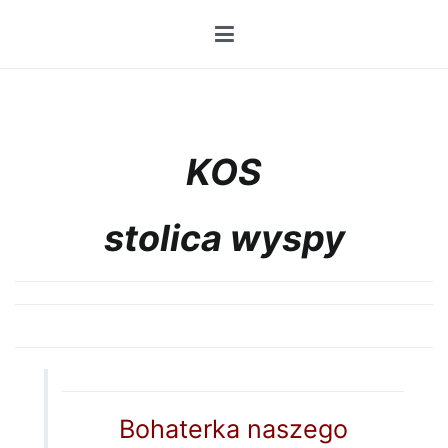
Przejdź
do
treści
KOS
stolica wyspy
Bohaterka naszego