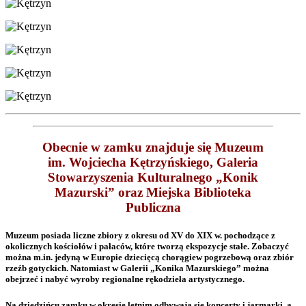
Obecnie w zamku znajduje się Muzeum
im. Wojciecha Kętrzyńskiego, Galeria
Stowarzyszenia Kulturalnego „Konik
Mazurski” oraz Miejska Biblioteka
Publiczna
Muzeum posiada liczne zbiory z okresu od XV do XIX w. pochodzące z
okolicznych kościołów i pałaców, które tworzą ekspozycje stałe. Zobaczyć
można m.in. jedyną w Europie dziecięcą chorągiew pogrzebową oraz zbiór
rzeźb gotyckich. Natomiast w Galerii „Konika Mazurskiego” można
obejrzeć i nabyć wyroby regionalne rękodzieła artystycznego.
Na dziedzińcu zamku w okresie letnim odbywają się koncerty i jarmarki, a