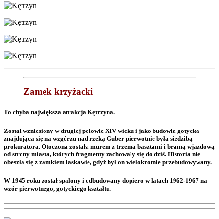
Zamek krzyżacki
To chyba największa atrakcja Kętrzyna.
Został wzniesiony w drugiej połowie XIV wieku i jako budowla gotycka
znajdująca się na wzgórzu nad rzeką Guber pierwotnie była siedzibą
prokuratora. Otoczona została murem z trzema basztami i bramą wjazdową
od strony miasta, których fragmenty zachowały się do dziś. Historia nie
obeszła się z zamkiem łaskawie, gdyż był on wielokrotnie przebudowywany.
W 1945 roku został spalony i odbudowany dopiero w latach 1962-1967 na
wzór pierwotnego, gotyckiego kształtu.