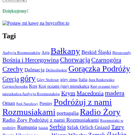
Dziękujemy!
Tagi
Bałkany
Beskid Śląski
Azja
Audycja Rozmusiaków
Bieszczady
Chorwacja
Bośnia i Hercegowina
Czarnogóra
Gorączka Podróży
Czechy
Dalmacja
Dolnośląskie
góry
Grecja
góry zimą
Italia
Góry Stołowe
Jura Krakowsko
Kos
Kraj oczami (nie) mieszkańca
Częstochowska
Kraj oczami (nie)
madera
Krym
Macedonia
mieszkańca Audycja Rozmusiaków
Podróżuj z nami
Oman
Pieniny
Park Narodowy
Rozmusiakami
Radio Żory
portugalia
Radio Żory Podróżuj z nami Rozmusiakami
Rozmusiaki w
Serbia
Tatry
Rumunia
Szlak Orlich Gniazd
podróży
Salalah
śląskie
Zamek