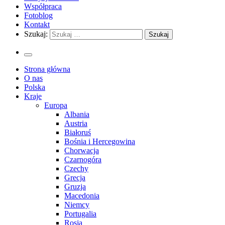
Współpraca
Fotoblog
Kontakt
Szukaj:
Strona główna
O nas
Polska
Kraje
Europa
Albania
Austria
Białoruś
Bośnia i Hercegowina
Chorwacja
Czarnogóra
Czechy
Grecja
Gruzja
Macedonia
Niemcy
Portugalia
Rosja