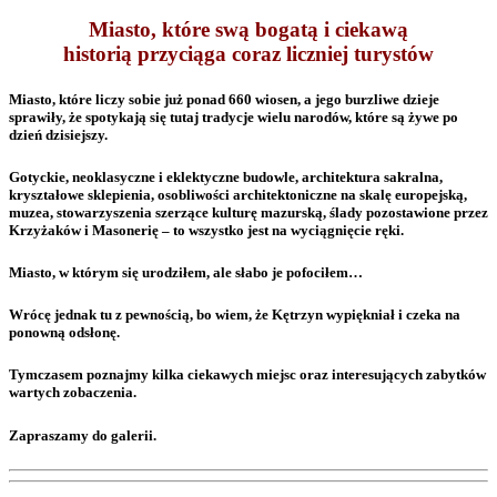
Miasto, które swą bogatą i ciekawą
historią przyciąga coraz liczniej turystów
Miasto, które liczy sobie już ponad 660 wiosen, a jego burzliwe dzieje
sprawiły, że spotykają się tutaj tradycje wielu narodów, które są żywe po
dzień dzisiejszy.
Gotyckie, neoklasyczne i eklektyczne budowle, architektura sakralna,
kryształowe sklepienia, osobliwości architektoniczne na skalę europejską,
muzea, stowarzyszenia szerzące kulturę mazurską, ślady pozostawione przez
Krzyżaków i Masonerię – to wszystko jest na wyciągnięcie ręki.
Miasto, w którym się urodziłem, ale słabo je pofociłem…
Wrócę jednak tu z pewnością, bo wiem, że Kętrzyn wypiękniał i czeka na
ponowną odsłonę.
Tymczasem poznajmy kilka ciekawych miejsc oraz interesujących zabytków
wartych zobaczenia.
Zapraszamy do galerii.