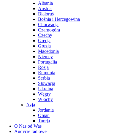
Albania
Austria
Białoruś
Bośnia i Hercegowina
Chorwacja
Czarnogóra
Czechy
Grecja
Gruzja
Macedonia
Niemcy
Portugalia
Rosja
Rumunia
Serbia
Słowacja
Ukraina
Węgry
Włochy
Azja
Jordania
Oman
Turcja
O Nas od Was
Audycje radiowe