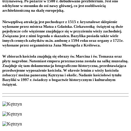
trzynawową. Po pożarze w 1500 r. dobudowano prezbiterium. Jest ono
odchylone w stosunku do osi nawy głównej, co jest osobliwością
architektoniczną na skalę europejską.
Niewątpliwą atrakcją jest pochodzące z 1515 r. kryształowe sklepienie
wykonane przez mistrza Matza z Gdańska. Ciekawostką świątyni są dwie
pojedyncze cele więzienne znajdujące się w przyziemiu wieży zachodniej.
Związana jest z nimi legenda o skazańcu. Bazylika posiada także wiele
innych cennych zabytków m.in. ambonę z 1594 roku oraz organy z 1721r.
wykonane przez organmistrza Jana Mosengela z Królewca.
W zbiorach kościoła znajdują się obrazy św. Marcina i św. Tomasza oraz
płyty nagrobne. Natomiast empora przeznaczona została na salkę muzealną.
Znajduje się tam dokumentacja fotograficzno-historyczna, przedstawiająca
przedwojenne wyposażenie kościoła. W okresie letnim z wieży kościoła
zobaczyć można panoramę Kętrzyna i okolic. Nadanie kościołowi tytułu
Bazyliki w 1997 r. świadczy o bogactwie historycznym i kulturalnym
świątyni.