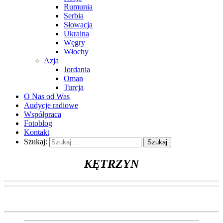
Rumunia
Serbia
Słowacja
Ukraina
Węgry
Włochy
Azja
Jordania
Oman
Turcja
O Nas od Was
Audycje radiowe
Współpraca
Fotoblog
Kontakt
Szukaj:
KĘTRZYN