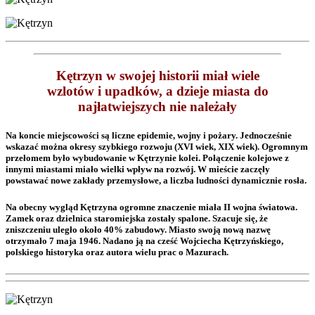
Kętrzyn w swojej historii miał wiele
wzlotów i upadków, a dzieje miasta do
najłatwiejszych nie należały
Na koncie miejscowości są liczne epidemie, wojny i pożary. Jednocześnie
wskazać można okresy szybkiego rozwoju (XVI wiek, XIX wiek). Ogromnym
przełomem było wybudowanie w Kętrzynie kolei. Połączenie kolejowe z
innymi miastami miało wielki wpływ na rozwój. W mieście zaczęły
powstawać nowe zakłady przemysłowe, a liczba ludności dynamicznie rosła.
Na obecny wygląd Kętrzyna ogromne znaczenie miała II wojna światowa.
Zamek oraz dzielnica staromiejska zostały spalone. Szacuje się, że
zniszczeniu uległo około 40% zabudowy. Miasto swoją nową nazwę
otrzymało 7 maja 1946. Nadano ją na cześć Wojciecha Kętrzyńskiego,
polskiego historyka oraz autora wielu prac o Mazurach.