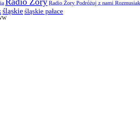
Radio Żory
ia
Radio Żory Podróżuj z nami Rozmusia
śląskie
śląskie pałace
k
WWW