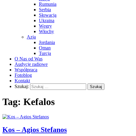
Rumunia
Serbia
Słowacja
Ukraina
Węgry
Włochy
Azja
Jordania
Oman
Turcja
O Nas od Was
Audycje radiowe
Współpraca
Fotoblog
Kontakt
Szukaj:
Tag:
Kefalos
Kos – Agios Stefanos