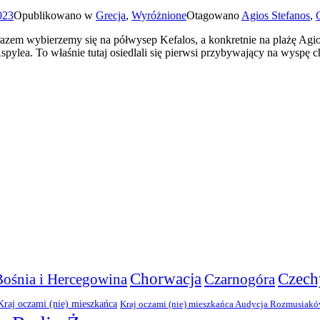
023
Opublikowano w
Grecja
,
Wyróżnione
Otagowano
Agios Stefanos
,
zem wybierzemy się na półwysep Kefalos, a konkretnie na plażę Agios 
pylea. To właśnie tutaj osiedlali się pierwsi przybywający na wyspę ch
Chorwacja
Czech
Bośnia i Hercegowina
Czarnogóra
Kraj oczami (nie) mieszkańca
Kraj oczami (nie) mieszkańca Audycja Rozmusiak