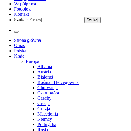
Współpraca
Fotoblog
Kontakt
Szukaj:
Strona główna
O nas
Polska
Kraje
Europa
Albania
Austria
Białoruś
Bośnia i Hercegowina
Chorwacja
Czarnogóra
Czechy
Grecja
Gruzja
Macedonia
Niemcy
Portugalia
Rosja