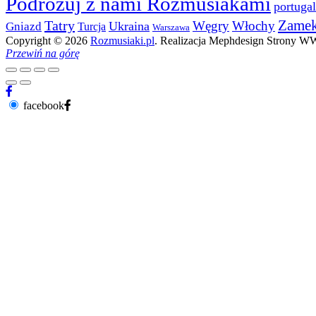
Podróżuj z nami Rozmusiakami
portugal
Zame
Tatry
Węgry
Włochy
Ukraina
Gniazd
Turcja
Warszawa
Copyright © 2026
Rozmusiaki.pl
. Realizacja Mephdesign Strony 
Przewiń na górę
facebook