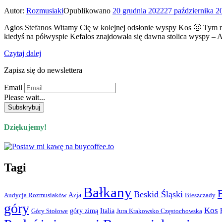
Autor:
Rozmusiaki
Opublikowano
20 grudnia 2022
27 października 2
Agios Stefanos Witamy Cię w kolejnej odsłonie wyspy Kos 🙂 Tym ra
kiedyś na półwyspie Kefalos znajdowała się dawna stolica wyspy – As
Czytaj dalej
Zapisz się do newslettera
Email
Please wait...
Dziękujemy!
Tagi
Bałkany
Beskid Śląski
Azja
Audycja Rozmusiaków
Bieszczady
góry
Kos
góry zimą
Italia
Góry Stołowe
Jura Krakowsko Częstochowska