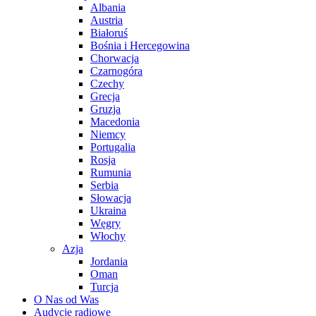
Albania
Austria
Białoruś
Bośnia i Hercegowina
Chorwacja
Czarnogóra
Czechy
Grecja
Gruzja
Macedonia
Niemcy
Portugalia
Rosja
Rumunia
Serbia
Słowacja
Ukraina
Węgry
Włochy
Azja
Jordania
Oman
Turcja
O Nas od Was
Audycje radiowe