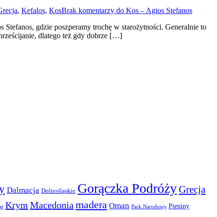
Grecja
,
Kefalos
,
Kos
Brak komentarzy
do Kos – Agios Stefanos
Stefanos, gdzie poszperamy trochę w starożytności. Generalnie to
rześcijanie, dlatego też gdy dobrze […]
Gorączka Podróży
y
Grecja
Dalmacja
Dolnośląskie
madera
Krym
Macedonia
Oman
Pieniny
ów
Park Narodowy