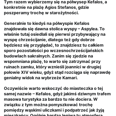
Tym razem wybierzemy się na półwysep Kefalos, a
konkretnie na plażę Agios Stefanos, gdzie
poszperamy trochę w starożytności.
Generalnie to kiedyś na półwyspie Kefalos
znajdowała się dawna stolica wyspy – Aspylea. To
właśnie tutaj osiedlali się pierwsi przybywający na
wyspę chrześcijanie, dlatego też gdy dobrze
będziesz się przyglądać, to znajdziesz tu całkiem
sporo pozostałości po wczesnochrześcijańskich
budowlach sakralnych. Zanim się zjedzie na
wspomniana plażę, to warto się zatrzymać przy
ruinach zamku, który wznieśli joannici w drugiej
połowie XIV wieku, gdyż stąd rozciąga się naprawdę
genialny widok na wybrzeże Kamari.
Oczywiście warto wskoczyć do miasteczka o tej
samej nazwie – Kefalos, gdyż jakimś dziwnym trafem
masowa turystyka za bardzo tu nie dociera. W
związku z tym można pomyszkować trochę
pomiędzy wąskimi uliczkami i podpatrzeć jak żyją
mieszkańcy. Ogólnie bardzo leniwa tu atmosfera