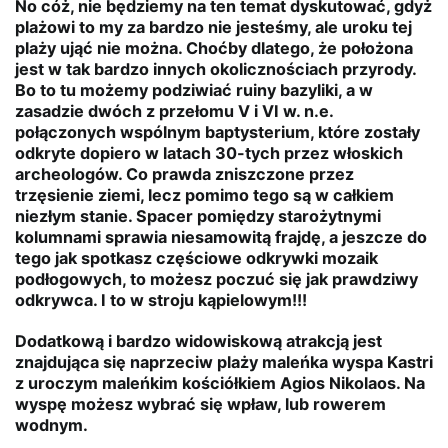
No cóż, nie będziemy na ten temat dyskutować, gdyż
plażowi to my za bardzo nie jesteśmy, ale uroku tej
plaży ująć nie można. Choćby dlatego, że położona
jest w tak bardzo innych okolicznościach przyrody.
Bo to tu możemy podziwiać ruiny bazyliki, a w
zasadzie dwóch z przełomu V i VI w. n.e.
połączonych wspólnym baptysterium, które zostały
odkryte dopiero w latach 30-tych przez włoskich
archeologów. Co prawda zniszczone przez
trzęsienie ziemi, lecz pomimo tego są w całkiem
niezłym stanie. Spacer pomiędzy starożytnymi
kolumnami sprawia niesamowitą frajdę, a jeszcze do
tego jak spotkasz częściowe odkrywki mozaik
podłogowych, to możesz poczuć się jak prawdziwy
odkrywca. I to w stroju kąpielowym!!!
Dodatkową i bardzo widowiskową atrakcją jest
znajdująca się naprzeciw plaży maleńka wyspa Kastri
z uroczym maleńkim kościółkiem Agios Nikolaos. Na
wyspę możesz wybrać się wpław, lub rowerem
wodnym.