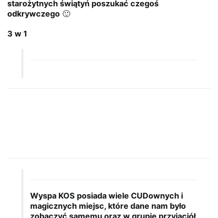
starożytnych świątyń poszukać czegoś
odkrywczego
🙂
3 w 1
Wyspa KOS posiada wiele CUDownych i
magicznych miejsc, które dane nam było
zobaczyć samemu oraz w grupie przyjaciół