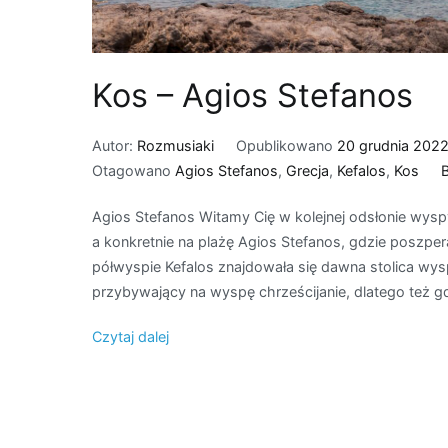
Kos – Agios Stefanos
Autor:
Rozmusiaki
Opublikowano
20 grudnia 202
Otagowano
Agios Stefanos
,
Grecja
,
Kefalos
,
Kos
Agios Stefanos Witamy Cię w kolejnej odsłonie wys
a konkretnie na plażę Agios Stefanos, gdzie poszper
półwyspie Kefalos znajdowała się dawna stolica wyspy 
przybywający na wyspę chrześcijanie, dlatego też g
Czytaj dalej