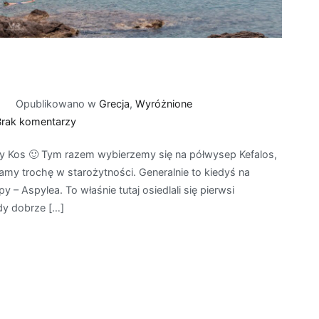
2
Opublikowano w
Grecja
,
Wyróżnione
do
Brak komentarzy
Kos
py Kos 🙂 Tym razem wybierzemy się na półwysep Kefalos,
–
amy trochę w starożytności. Generalnie to kiedyś na
Agios
– Aspylea. To właśnie tutaj osiedlali się pierwsi
Stefanos
dy dobrze […]