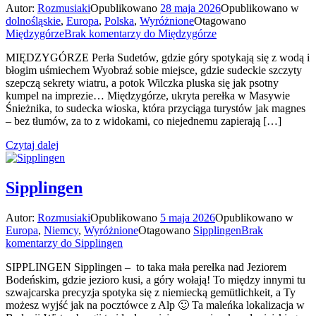
Autor:
Rozmusiaki
Opublikowano
28 maja 2026
Opublikowano w
dolnośląskie
,
Europa
,
Polska
,
Wyróżnione
Otagowano
Międzygórze
Brak komentarzy
do Międzygórze
MIĘDZYGÓRZE Perła Sudetów, gdzie góry spotykają się z wodą i
błogim uśmiechem Wyobraź sobie miejsce, gdzie sudeckie szczyty
szepczą sekrety wiatru, a potok Wilczka pluska się jak psotny
kumpel na imprezie… Międzygórze, ukryta perełka w Masywie
Śnieżnika, to sudecka wioska, która przyciąga turystów jak magnes
– bez tłumów, za to z widokami, co niejednemu zapierają […]
Czytaj dalej
Sipplingen
Autor:
Rozmusiaki
Opublikowano
5 maja 2026
Opublikowano w
Europa
,
Niemcy
,
Wyróżnione
Otagowano
Sipplingen
Brak
komentarzy
do Sipplingen
SIPPLINGEN Sipplingen – to taka mała perełka nad Jeziorem
Bodeńskim, gdzie jezioro kusi, a góry wołają! To między innymi tu
szwajcarska precyzja spotyka się z niemiecką gemütlichkeit, a Ty
możesz wyjść jak na pocztówce z Alp 🙂 Ta maleńka lokalizacja w