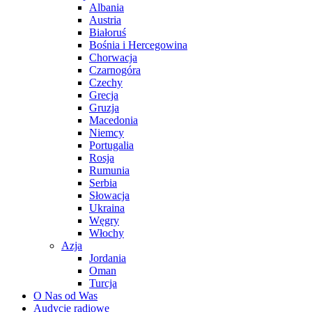
Albania
Austria
Białoruś
Bośnia i Hercegowina
Chorwacja
Czarnogóra
Czechy
Grecja
Gruzja
Macedonia
Niemcy
Portugalia
Rosja
Rumunia
Serbia
Słowacja
Ukraina
Węgry
Włochy
Azja
Jordania
Oman
Turcja
O Nas od Was
Audycje radiowe