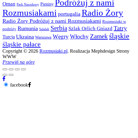
Podróżuj z nami
Oman
Pieniny
Park Narodowy
Rozmusiakami
Radio Żory
portugalia
Radio Żory Podróżuj z nami Rozmusiakami
Rozmusiaki w
Serbia
Tatry
Rumunia
Szlak Orlich Gniazd
podróży
Salalah
śląskie
Zamek
Węgry
Włochy
Ukraina
Turcja
Warszawa
śląskie pałace
Copyright © 2026
Rozmusiaki.pl
. Realizacja Mephdesign Strony
WWW
Przewiń na górę
facebook