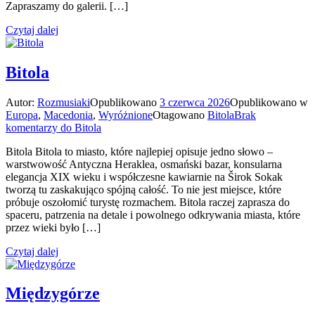
Zapraszamy do galerii. […]
Czytaj dalej
Bitola
Autor:
Rozmusiaki
Opublikowano
3 czerwca 2026
Opublikowano w
Europa
,
Macedonia
,
Wyróżnione
Otagowano
Bitola
Brak
komentarzy
do Bitola
Bitola Bitola to miasto, które najlepiej opisuje jedno słowo –
warstwowość Antyczna Heraklea, osmański bazar, konsularna
elegancja XIX wieku i współczesne kawiarnie na Širok Sokak
tworzą tu zaskakująco spójną całość. To nie jest miejsce, które
próbuje oszołomić turystę rozmachem. Bitola raczej zaprasza do
spaceru, patrzenia na detale i powolnego odkrywania miasta, które
przez wieki było […]
Czytaj dalej
Międzygórze