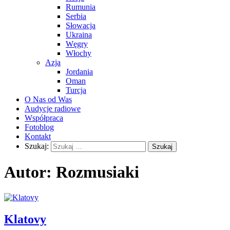
Rumunia
Serbia
Słowacja
Ukraina
Węgry
Włochy
Azja
Jordania
Oman
Turcja
O Nas od Was
Audycje radiowe
Współpraca
Fotoblog
Kontakt
Szukaj:
Autor:
Rozmusiaki
Klatovy