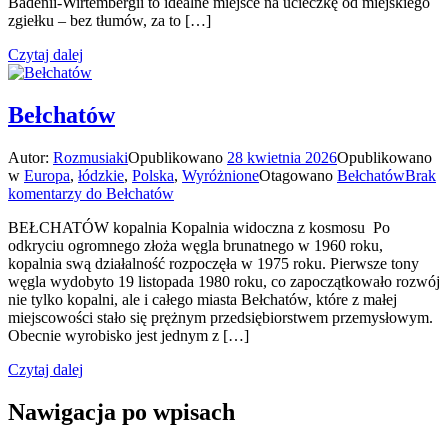
Badenii-Wirtembergii to idealne miejsce na ucieczkę od miejskiego
zgiełku – bez tłumów, za to […]
Czytaj dalej
Bełchatów
Autor:
Rozmusiaki
Opublikowano
28 kwietnia 2026
Opublikowano
w
Europa
,
łódzkie
,
Polska
,
Wyróżnione
Otagowano
Bełchatów
Brak
komentarzy
do Bełchatów
BEŁCHATÓW kopalnia Kopalnia widoczna z kosmosu Po
odkryciu ogromnego złoża węgla brunatnego w 1960 roku,
kopalnia swą działalność rozpoczęła w 1975 roku. Pierwsze tony
węgla wydobyto 19 listopada 1980 roku, co zapoczątkowało rozwój
nie tylko kopalni, ale i całego miasta Bełchatów, które z małej
miejscowości stało się prężnym przedsiębiorstwem przemysłowym.
Obecnie wyrobisko jest jednym z […]
Czytaj dalej
Nawigacja po wpisach