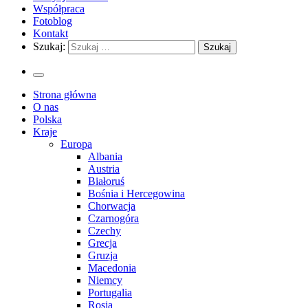
Współpraca
Fotoblog
Kontakt
Szukaj:
Strona główna
O nas
Polska
Kraje
Europa
Albania
Austria
Białoruś
Bośnia i Hercegowina
Chorwacja
Czarnogóra
Czechy
Grecja
Gruzja
Macedonia
Niemcy
Portugalia
Rosja