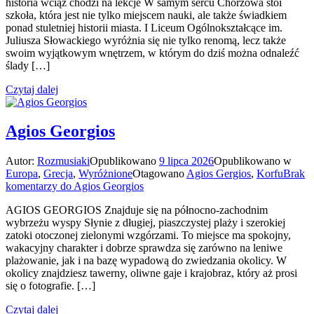
historia wciąż chodzi na lekcje W samym sercu Chorzowa stoi
szkoła, która jest nie tylko miejscem nauki, ale także świadkiem
ponad stuletniej historii miasta. I Liceum Ogólnokształcące im.
Juliusza Słowackiego wyróżnia się nie tylko renomą, lecz także
swoim wyjątkowym wnętrzem, w którym do dziś można odnaleźć
ślady […]
Czytaj dalej
Agios Georgios
Autor:
Rozmusiaki
Opublikowano
9 lipca 2026
Opublikowano w
Europa
,
Grecja
,
Wyróżnione
Otagowano
Agios Gergios
,
Korfu
Brak
komentarzy
do Agios Georgios
AGIOS GEORGIOS Znajduje się na północno-zachodnim
wybrzeżu wyspy Słynie z długiej, piaszczystej plaży i szerokiej
zatoki otoczonej zielonymi wzgórzami. To miejsce ma spokojny,
wakacyjny charakter i dobrze sprawdza się zarówno na leniwe
plażowanie, jak i na bazę wypadową do zwiedzania okolicy. W
okolicy znajdziesz tawerny, oliwne gaje i krajobraz, który aż prosi
się o fotografie. […]
Czytaj dalej