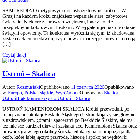
SAMTREDIA O nietypowym monastyrze to wpis krótki… W
Gruzji na każdym kroku znajdziesz wspaniałe stare, zabytkowe
świątynie. Niektóre z surowym wnętrzem, inne z kolei z
przepięknymi kolorowymi freskami. W tej galerii jednak nie o takiej
świątyni opowiemy. Ta konkretna wyróżnia się tym, iż zbudowana
została całkiem niedawno, czyli mówiąc inaczej jest nowa. To co ją
[…]
Czytaj dalej
Ustroń – Skalica
Autor:
Rozmusiaki
Opublikowano
11 czerwca 2026
Opublikowano
w
Europa
,
Polska
,
śląskie
,
Wyróżnione
Otagowano
Skalica
,
Ustroń
Brak komentarzy
do Ustroń – Skalica
USTROŃ KAMIENIOŁOM SKALICA Krótki przewodnik po
mniej znanej atrakcji Beskidu Śląskiego Ustroń kojarzy się głównie
z uzdrowiskiem, górami i spacerami po Beskidzie Śląskim, ale ma
też miejsce bardziej ukryte i zaskakujące. Kamieniołom Skalica oraz
prowadząca w jego okolicy ścieżka edukacyjna to propozycja dla
osób, które lubią łączyć przyrodę, historię i spokojne wędrówki.