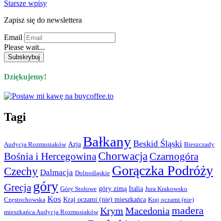
Starsze wpisy
Zapisz się do newslettera
Email
Please wait...
Dziękujemy!
Tagi
Bałkany
Beskid Śląski
Azja
Audycja Rozmusiaków
Bieszczady
Chorwacja
Bośnia i Hercegowina
Czarnogóra
Gorączka Podróży
Czechy
Dalmacja
Dolnośląskie
góry
Grecja
góry zimą
Italia
Góry Stołowe
Jura Krakowsko
Kos
Kraj oczami (nie) mieszkańca
Częstochowska
Kraj oczami (nie)
madera
Krym
Macedonia
mieszkańca Audycja Rozmusiaków