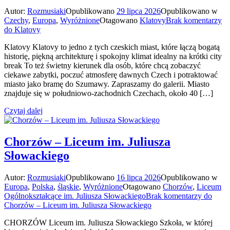
Autor:
Rozmusiaki
Opublikowano
29 lipca 2026
Opublikowano w
Czechy
,
Europa
,
Wyróżnione
Otagowano
Klatovy
Brak komentarzy
do Klatovy
Klatovy Klatovy to jedno z tych czeskich miast, które łączą bogatą
historię, piękną architekturę i spokojny klimat idealny na krótki city
break To też świetny kierunek dla osób, które chcą zobaczyć
ciekawe zabytki, poczuć atmosferę dawnych Czech i potraktować
miasto jako bramę do Szumawy. Zapraszamy do galerii. Miasto
znajduje się w południowo-zachodnich Czechach, około 40 […]
Czytaj dalej
Chorzów – Liceum im. Juliusza
Słowackiego
Autor:
Rozmusiaki
Opublikowano
16 lipca 2026
Opublikowano w
Europa
,
Polska
,
śląskie
,
Wyróżnione
Otagowano
Chorzów
,
Liceum
Ogólnokształcące im. Juliusza Słowackiego
Brak komentarzy
do
Chorzów – Liceum im. Juliusza Słowackiego
CHORZÓW Liceum im. Juliusza Słowackiego Szkoła, w której