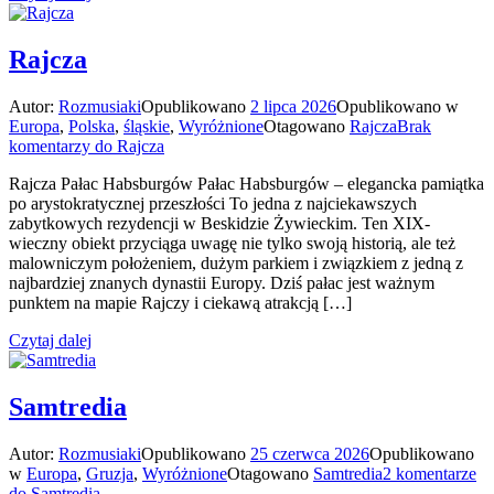
Rajcza
Autor:
Rozmusiaki
Opublikowano
2 lipca 2026
Opublikowano w
Europa
,
Polska
,
śląskie
,
Wyróżnione
Otagowano
Rajcza
Brak
komentarzy
do Rajcza
Rajcza Pałac Habsburgów Pałac Habsburgów – elegancka pamiątka
po arystokratycznej przeszłości To jedna z najciekawszych
zabytkowych rezydencji w Beskidzie Żywieckim. Ten XIX-
wieczny obiekt przyciąga uwagę nie tylko swoją historią, ale też
malowniczym położeniem, dużym parkiem i związkiem z jedną z
najbardziej znanych dynastii Europy. Dziś pałac jest ważnym
punktem na mapie Rajczy i ciekawą atrakcją […]
Czytaj dalej
Samtredia
Autor:
Rozmusiaki
Opublikowano
25 czerwca 2026
Opublikowano
w
Europa
,
Gruzja
,
Wyróżnione
Otagowano
Samtredia
2 komentarze
do Samtredia