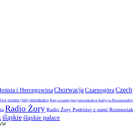
Chorwacja
Czech
Bośnia i Hercegowina
Czarnogóra
Kraj oczami (nie) mieszkańca
Kraj oczami (nie) mieszkańca Audycja Rozmusiak
Radio Żory
ia
Radio Żory Podróżuj z nami Rozmusia
śląskie
śląskie pałace
k
WWW