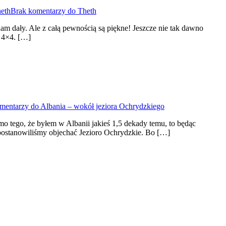
eth
Brak komentarzy
do Theth
m dały. Ale z całą pewnością są piękne! Jeszcze nie tak dawno
o 4×4. […]
mentarzy
do Albania – wokół jeziora Ochrydzkiego
 tego, że byłem w Albanii jakieś 1,5 dekady temu, to będąc
postanowiliśmy objechać Jezioro Ochrydzkie. Bo […]