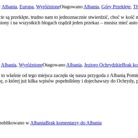
w
Albania
,
Europa
,
Wyróżnione
Otagowano
Albania
,
Góry Przeklęte
,
Th
ą przeklęte, trudno nam to jednoznacznie stwierdzić, choć w kość na
iony i na wszystkich blogach rządził jeden przekaz – musisz mieć aut
w
Albania
,
Wyróżnione
Otagowano
Albania
,
Jezioro Ochrydzkie
Brak ko
właśnie od tego miejsca zaczęła się nasza przygoda z Albanią Pomimo
 o której już kilka wpisów popełniliśmy i dojechawszy do Ochrydy, 
publikowano w
Albania
Brak komentarzy
do Albania