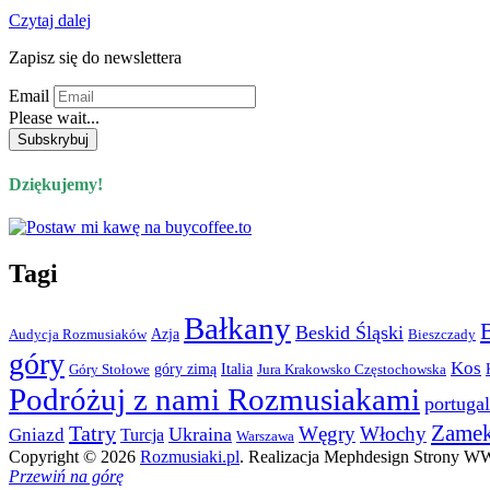
Czytaj dalej
Zapisz się do newslettera
Email
Please wait...
Dziękujemy!
Tagi
Bałkany
Beskid Śląski
Azja
Audycja Rozmusiaków
Bieszczady
góry
Kos
góry zimą
Italia
Góry Stołowe
Jura Krakowsko Częstochowska
Podróżuj z nami Rozmusiakami
portugal
Zame
Tatry
Węgry
Włochy
Ukraina
Gniazd
Turcja
Warszawa
Copyright © 2026
Rozmusiaki.pl
. Realizacja Mephdesign Strony 
Przewiń na górę