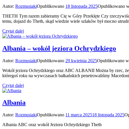
Autor:
Rozmusiaki
Opublikowano
18 listopada 2025
Opublikowano 
THETH Tym razem zabieramy Cię w Góry Przeklęte Czy rzeczywiście s
temu, dojazd do Theth, skąd wiedzie wiele szlaków był mocno utrudn
Czytaj dalej
Albania – wokół jeziora Ochrydzkiego
Autor:
Rozmusiaki
Opublikowano
29 kwietnia 2025
Opublikowano 
Wokół jeziora Ochrydzkiego oraz ABC ALBANII Można by rzec, że to 
któregoś roku na wywczasach bałkańskich penetrowaliśmy Macedonię,
Czytaj dalej
Albania
Autor:
Rozmusiaki
Opublikowano
11 marca 2025
18 listopada 2025
O
Albania ABC oraz wokół Jeziora Ochrydzkiego Theth