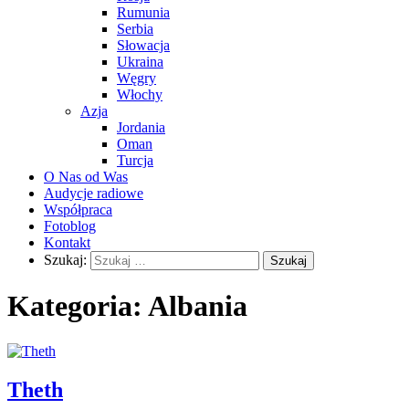
Rumunia
Serbia
Słowacja
Ukraina
Węgry
Włochy
Azja
Jordania
Oman
Turcja
O Nas od Was
Audycje radiowe
Współpraca
Fotoblog
Kontakt
Szukaj:
Kategoria:
Albania
Theth