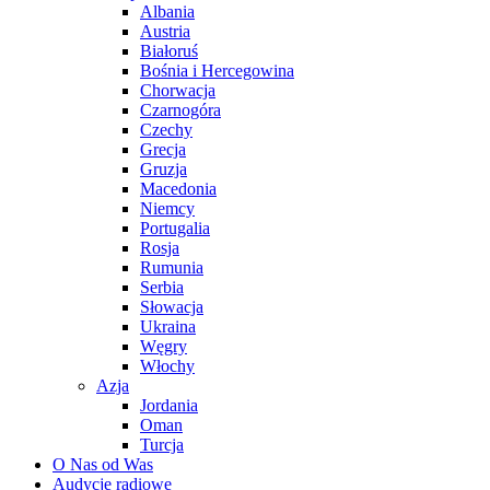
Albania
Austria
Białoruś
Bośnia i Hercegowina
Chorwacja
Czarnogóra
Czechy
Grecja
Gruzja
Macedonia
Niemcy
Portugalia
Rosja
Rumunia
Serbia
Słowacja
Ukraina
Węgry
Włochy
Azja
Jordania
Oman
Turcja
O Nas od Was
Audycje radiowe