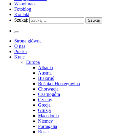
Współpraca
Fotoblog
Kontakt
Szukaj:
Strona główna
O nas
Polska
Kraje
Europa
Albania
Austria
Białoruś
Bośnia i Hercegowina
Chorwacja
Czarnogóra
Czechy
Grecja
Gruzja
Macedonia
Niemcy
Portugalia
Rosja