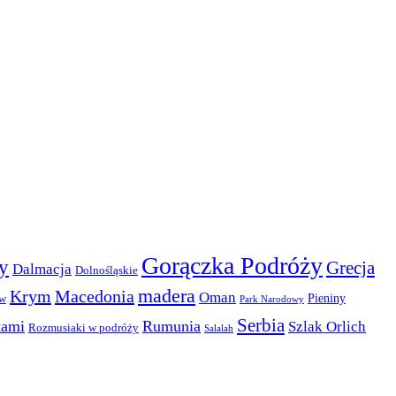
Gorączka Podróży
y
Grecja
Dalmacja
Dolnośląskie
madera
Krym
Macedonia
Oman
Pieniny
ów
Park Narodowy
Serbia
kami
Rumunia
Szlak Orlich
Rozmusiaki w podróży
Salalah