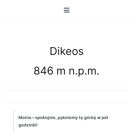
Przejdź
do
treści
Dikeos
846 m n.p.m.
Monia – spokojnie, pykniemy tę górkę w pół
godzinki!