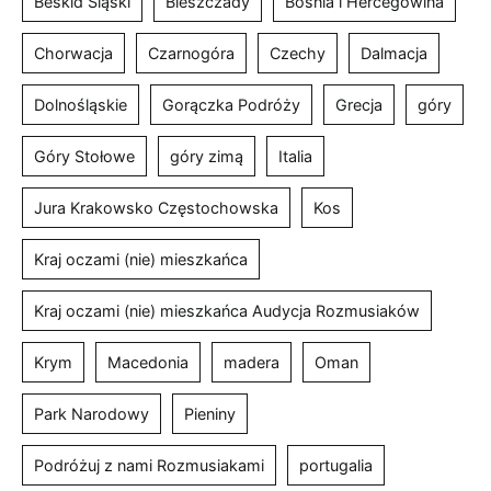
Beskid Śląski
Bieszczady
Bośnia i Hercegowina
Chorwacja
Czarnogóra
Czechy
Dalmacja
Dolnośląskie
Gorączka Podróży
Grecja
góry
Góry Stołowe
góry zimą
Italia
Jura Krakowsko Częstochowska
Kos
Kraj oczami (nie) mieszkańca
Kraj oczami (nie) mieszkańca Audycja Rozmusiaków
Krym
Macedonia
madera
Oman
Park Narodowy
Pieniny
Podróżuj z nami Rozmusiakami
portugalia