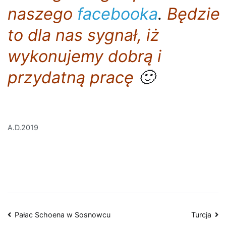
naszego
facebooka
.
Będzie
to dla nas sygnał, iż
wykonujemy dobrą i
przydatną pracę
🙂
A.D.2019
Nawigacja
Pałac Schoena w Sosnowcu
Turcja