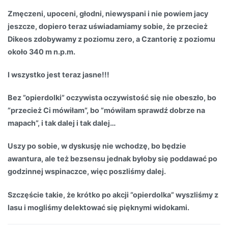
Zmęczeni, upoceni, głodni, niewyspani i nie powiem jacy
jeszcze, dopiero teraz uświadamiamy sobie, że przecież
Dikeos zdobywamy z poziomu zero, a Czantorię z poziomu
około 340 m n.p.m.
I wszystko jest teraz jasne!!!
Bez ”opierdolki” oczywista oczywistość się nie obeszło, bo
”przecież Ci mówiłam”, bo ”mówiłam sprawdź dobrze na
mapach”, i tak dalej i tak dalej…
Uszy po sobie, w dyskusję nie wchodzę, bo będzie
awantura, ale też bezsensu jednak byłoby się poddawać po
godzinnej wspinaczce, więc poszliśmy dalej.
Szczęście takie, że krótko po akcji ”opierdolka” wyszliśmy z
lasu i mogliśmy delektować się pięknymi widokami.