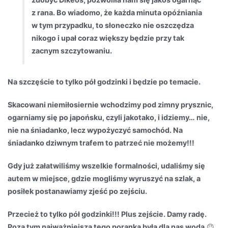
z rana. Bo wiadomo, że każda minuta opóźniania
w tym przypadku, to słoneczko nie oszczędza
nikogo i upał coraz większy będzie przy tak
zacnym szczytowaniu.
Na szczęście to tylko pół godzinki i będzie po temacie.
Skacowani niemiłosiernie wchodzimy pod zimny prysznic,
ogarniamy się po japońsku, czyli jakotako, i idziemy… nie,
nie na śniadanko, lecz wypożyczyć samochód. Na
śniadanko dziwnym trafem to patrzeć nie możemy!!!
Gdy już załatwiliśmy wszelkie formalności, udaliśmy się
autem w miejsce, gdzie mogliśmy wyruszyć na szlak, a
posiłek postanawiamy zjeść po zejściu.
Przecież to tylko pół godzinki!!! Plus zejście. Damy radę.
Poza tym najważniejsza tego poranka była dla nas woda
😉