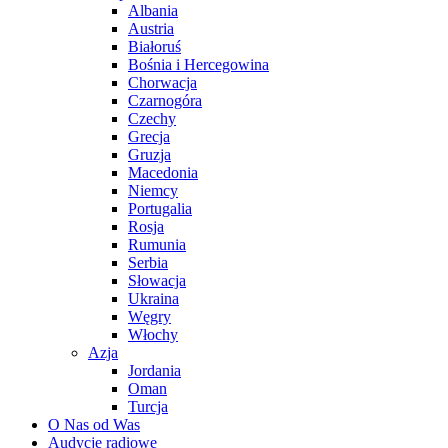
Albania
Austria
Białoruś
Bośnia i Hercegowina
Chorwacja
Czarnogóra
Czechy
Grecja
Gruzja
Macedonia
Niemcy
Portugalia
Rosja
Rumunia
Serbia
Słowacja
Ukraina
Węgry
Włochy
Azja
Jordania
Oman
Turcja
O Nas od Was
Audycje radiowe