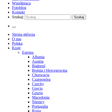
Współpraca
Fotoblog
Kontakt
Szukaj:
Strona główna
O nas
Polska
Kraje
Europa
Albania
Austria
Białoruś
Bośnia i Hercegowina
Chorwacja
Czarnogóra
Czechy
Grecja
Gruzja
Macedonia
Niemcy
Portugalia
Rosja