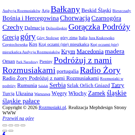
Bałkany
Beskid Śląski
Azja
Audycja Rozmusiaków
Bieszczady
Chorwacja
Bośnia i Hercegowina
Czarnogóra
Gorączka Podróży
Czechy
Dalmacja
Dolnośląskie
góry
Grecja
góry zimą
Italia
Góry Stołowe
Jura Krakowsko
Kos
Kraj oczami (nie) mieszkańca
Częstochowska
Kraj oczami (nie)
madera
Krym
Macedonia
mieszkańca Audycja Rozmusiaków
Podróżuj z nami
Oman
Pieniny
Park Narodowy
Rozmusiakami
Radio Żory
portugalia
Radio Żory Podróżuj z nami Rozmusiakami
Rozmusiaki w
Serbia
Tatry
Rumunia
Szlak Orlich Gniazd
podróży
Salalah
śląskie
Zamek
Węgry
Włochy
Ukraina
Turcja
Warszawa
śląskie pałace
Copyright © 2026
Rozmusiaki.pl
. Realizacja Mephdesign Strony
WWW
Przewiń na górę