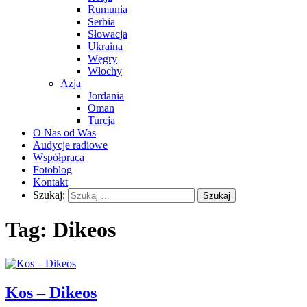
Rumunia
Serbia
Słowacja
Ukraina
Węgry
Włochy
Azja
Jordania
Oman
Turcja
O Nas od Was
Audycje radiowe
Współpraca
Fotoblog
Kontakt
Szukaj:
Tag:
Dikeos
Kos – Dikeos