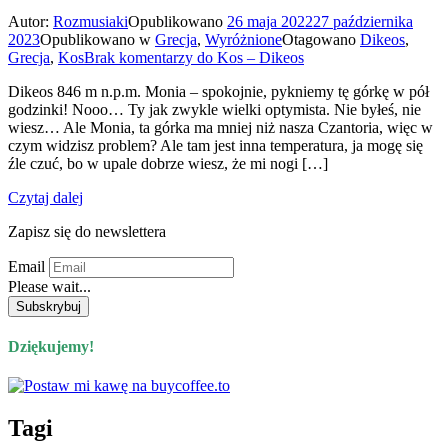
Autor:
Rozmusiaki
Opublikowano
26 maja 2022
27 października
2023
Opublikowano w
Grecja
,
Wyróżnione
Otagowano
Dikeos
,
Grecja
,
Kos
Brak komentarzy
do Kos – Dikeos
Dikeos 846 m n.p.m. Monia – spokojnie, pykniemy tę górkę w pół
godzinki! Nooo… Ty jak zwykle wielki optymista. Nie byłeś, nie
wiesz… Ale Monia, ta górka ma mniej niż nasza Czantoria, więc w
czym widzisz problem? Ale tam jest inna temperatura, ja mogę się
źle czuć, bo w upale dobrze wiesz, że mi nogi […]
Czytaj dalej
Zapisz się do newslettera
Email
Please wait...
Dziękujemy!
Tagi