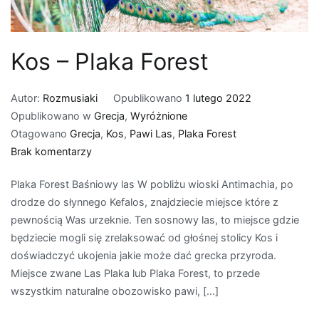
Kos – Plaka Forest
Autor:
Rozmusiaki
Opublikowano
1 lutego 2022
Opublikowano w
Grecja
,
Wyróżnione
Otagowano
Grecja
,
Kos
,
Pawi Las
,
Plaka Forest
do
Brak komentarzy
Kos
Plaka Forest Baśniowy las W pobliżu wioski Antimachia, po
–
drodze do słynnego Kefalos, znajdziecie miejsce które z
Plaka
pewnością Was urzeknie. Ten sosnowy las, to miejsce gdzie
Forest
będziecie mogli się zrelaksować od głośnej stolicy Kos i
doświadczyć ukojenia jakie może dać grecka przyroda.
Miejsce zwane Las Plaka lub Plaka Forest, to przede
wszystkim naturalne obozowisko pawi, […]