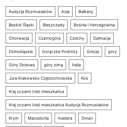
Audycja Rozmusiaków
Azja
Bałkany
Beskid Śląski
Bieszczady
Bośnia i Hercegowina
Chorwacja
Czarnogóra
Czechy
Dalmacja
Dolnośląskie
Gorączka Podróży
Grecja
góry
Góry Stołowe
góry zimą
Italia
Jura Krakowsko Częstochowska
Kos
Kraj oczami (nie) mieszkańca
Kraj oczami (nie) mieszkańca Audycja Rozmusiaków
Krym
Macedonia
madera
Oman