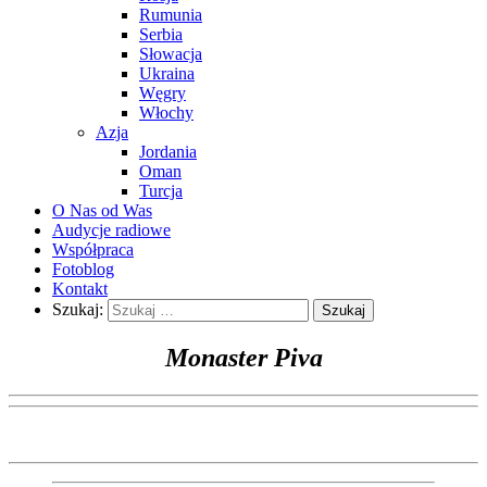
Rumunia
Serbia
Słowacja
Ukraina
Węgry
Włochy
Azja
Jordania
Oman
Turcja
O Nas od Was
Audycje radiowe
Współpraca
Fotoblog
Kontakt
Szukaj:
Monaster Piva