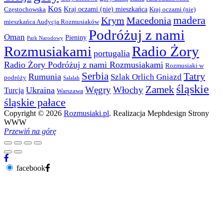
Kos
Kraj oczami (nie) mieszkańca
Częstochowska
Kraj oczami (nie)
madera
Krym
Macedonia
mieszkańca Audycja Rozmusiaków
Podróżuj z nami
Oman
Pieniny
Park Narodowy
Rozmusiakami
Radio Żory
portugalia
Radio Żory Podróżuj z nami Rozmusiakami
Rozmusiaki w
Serbia
Tatry
Rumunia
Szlak Orlich Gniazd
podróży
Salalah
śląskie
Zamek
Węgry
Włochy
Ukraina
Turcja
Warszawa
śląskie pałace
Copyright © 2026
Rozmusiaki.pl
. Realizacja Mephdesign Strony
WWW
Przewiń na górę
facebook