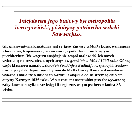
Inicjatorem jego budowy był metropolita
hercegowiński, późniejszy patriarcha serbski
Sawwacjusz
.
Główną świątynią klasztorną jest
cerkiew Zaśnięcia Matki Bożej
, wzniesiona
z kamienia, trójnawowa, bezwieżowa, z półkoliście zamkniętym
prezbiterium. We wnętrzu znajduje się zespół malowideł ściennych
wykonanych przez nieznanych artystów
greckich w 1604 i 1605 roku
. Górną
część klasztoru namalował
mnich Strahinje z Budimlja,
w tym cykl fresków
ilustrujących kolejne części hymnu do Matki Bożej. Ikony w ikonostasie
wykonali malarze o imionach
Kozme i Longin,
a dolne strefy są dziełem
artysty Kozmy z 1626 roku. W skarbcu monasterskim przechowywane są
zabytkowe utensylia oraz księgi liturgiczne, w tym psałterz z końca XV
wieku.