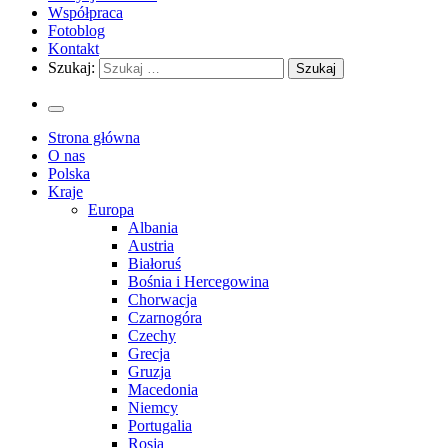
Współpraca
Fotoblog
Kontakt
Szukaj:
Strona główna
O nas
Polska
Kraje
Europa
Albania
Austria
Białoruś
Bośnia i Hercegowina
Chorwacja
Czarnogóra
Czechy
Grecja
Gruzja
Macedonia
Niemcy
Portugalia
Rosja