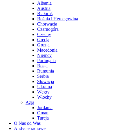
Albania
Austria
Białoruś
Bośnia i Hercegowina
Chorwacja
Czarnogóra
Czechy
Grecja
Gruzja
Macedonia
Niemcy
Portugalia
Rosja
Rumunia
Serbia
Słowacja
Ukraina
Węgry
Włochy
Azja
Jordania
Oman
Turcja
O Nas od Was
Audycje radiowe