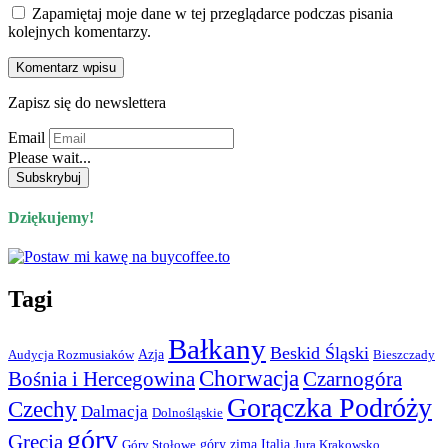
Zapamiętaj moje dane w tej przeglądarce podczas pisania
kolejnych komentarzy.
Zapisz się do newslettera
Email
Please wait...
Dziękujemy!
Tagi
Bałkany
Beskid Śląski
Azja
Audycja Rozmusiaków
Bieszczady
Chorwacja
Bośnia i Hercegowina
Czarnogóra
Gorączka Podróży
Czechy
Dalmacja
Dolnośląskie
góry
Grecja
góry zimą
Italia
Góry Stołowe
Jura Krakowsko