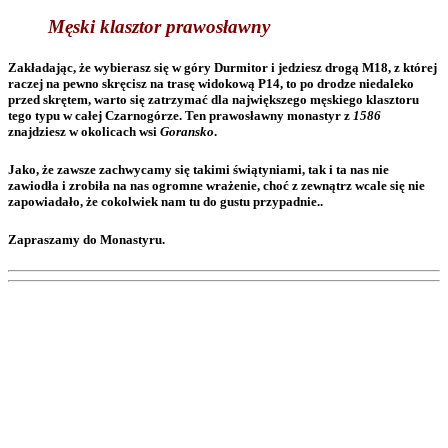
Męski klasztor prawosławny
Zakładając, że wybierasz się w góry Durmitor i jedziesz drogą M18, z której
raczej na pewno skręcisz na trasę widokową P14, to po drodze niedaleko
przed skrętem, warto się zatrzymać dla największego męskiego klasztoru
tego typu w całej Czarnogórze. Ten prawosławny monastyr z
1586
znajdziesz w okolicach wsi
Goransko
.
Jako, że zawsze zachwycamy się takimi świątyniami, tak i ta nas nie
zawiodła i zrobiła na nas ogromne wrażenie, choć z zewnątrz wcale się nie
zapowiadało, że cokolwiek nam tu do gustu przypadnie..
Zapraszamy do Monastyru.