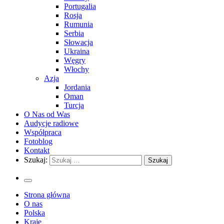
Portugalia
Rosja
Rumunia
Serbia
Słowacja
Ukraina
Węgry
Włochy
Azja
Jordania
Oman
Turcja
O Nas od Was
Audycje radiowe
Współpraca
Fotoblog
Kontakt
Szukaj:
Strona główna
O nas
Polska
Kraje