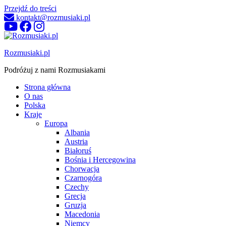
Przejdź do treści
kontakt@rozmusiaki.pl
Rozmusiaki.pl
Podróżuj z nami Rozmusiakami
Strona główna
O nas
Polska
Kraje
Europa
Albania
Austria
Białoruś
Bośnia i Hercegowina
Chorwacja
Czarnogóra
Czechy
Grecja
Gruzja
Macedonia
Niemcy