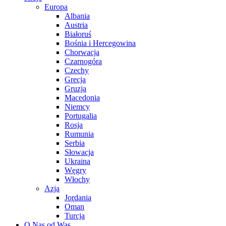
Europa
Albania
Austria
Białoruś
Bośnia i Hercegowina
Chorwacja
Czarnogóra
Czechy
Grecja
Gruzja
Macedonia
Niemcy
Portugalia
Rosja
Rumunia
Serbia
Słowacja
Ukraina
Węgry
Włochy
Azja
Jordania
Oman
Turcja
O Nas od Was