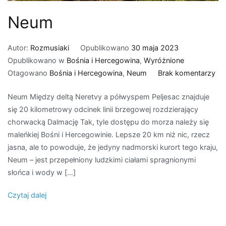
Neum
Autor:
Rozmusiaki
Opublikowano
30 maja 2023
Opublikowano w
Bośnia i Hercegowina
,
Wyróżnione
do
Otagowano
Bośnia i Hercegowina
,
Neum
Brak komentarzy
Ne
Neum Między deltą Neretvy a półwyspem Peljesac znajduje
się 20 kilometrowy odcinek linii brzegowej rozdzierający
chorwacką Dalmację Tak, tyle dostępu do morza należy się
maleńkiej Bośni i Hercegowinie. Lepsze 20 km niż nic, rzecz
jasna, ale to powoduje, że jedyny nadmorski kurort tego kraju,
Neum – jest przepełniony ludzkimi ciałami spragnionymi
słońca i wody w […]
Czytaj dalej