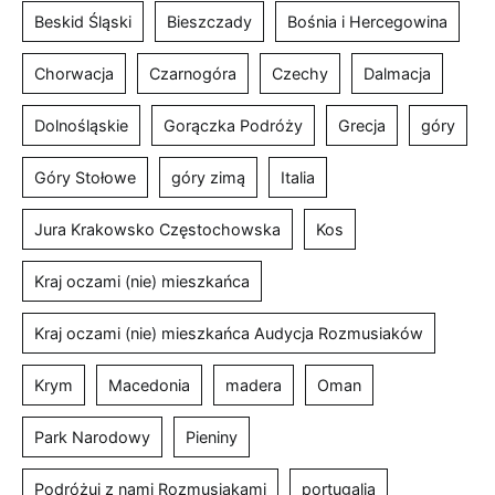
Beskid Śląski
Bieszczady
Bośnia i Hercegowina
Chorwacja
Czarnogóra
Czechy
Dalmacja
Dolnośląskie
Gorączka Podróży
Grecja
góry
Góry Stołowe
góry zimą
Italia
Jura Krakowsko Częstochowska
Kos
Kraj oczami (nie) mieszkańca
Kraj oczami (nie) mieszkańca Audycja Rozmusiaków
Krym
Macedonia
madera
Oman
Park Narodowy
Pieniny
Podróżuj z nami Rozmusiakami
portugalia