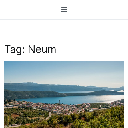
Przejdź
do
treści
Tag:
Neum