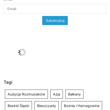
Tagi
Audycja Rozmusiaków
Azja
Bałkany
Beskid Śląski
Bieszczady
Bośnia i Hercegowina
Chorwacja
Czarnogóra
Czechy
Dalmacja
Dolnośląskie
Gorączka Podróży
Grecja
góry
Góry Stołowe
góry zimą
Italia
Jura Krakowsko Częstochowska
Kos
Kraj oczami (nie) mieszkańca
Kraj oczami (nie) mieszkańca Audycja Rozmusiaków