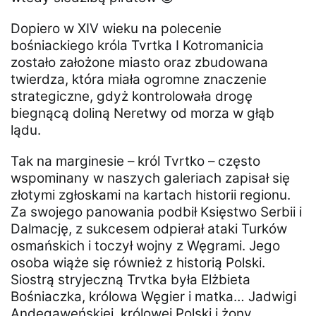
Dopiero w XIV wieku na polecenie
bośniackiego króla Tvrtka I Kotromanicia
zostało założone miasto oraz zbudowana
twierdza, która miała ogromne znaczenie
strategiczne, gdyż kontrolowała drogę
biegnącą doliną Neretwy od morza w głąb
lądu.
Tak na marginesie – król Tvrtko – często
wspominany w naszych galeriach zapisał się
złotymi zgłoskami na kartach historii regionu.
Za swojego panowania podbił Księstwo Serbii i
Dalmację, z sukcesem odpierał ataki Turków
osmańskich i toczył wojny z Węgrami. Jego
osoba wiąże się również z historią Polski.
Siostrą stryjeczną Trvtka była Elżbieta
Bośniaczka, królowa Węgier i matka… Jadwigi
Andegaweńskiej, królowej Polski i żony