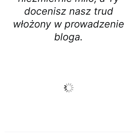
docenisz nasz trud
włożony w prowadzenie
bloga.
A jeśli podobał Ci się ten
wpis i
uważasz, że wniósł
realną wartość do