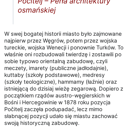
Pocitelj – Perła architektury
osmańskiej
W swej bogatej historii miasto było zajmowane
najpierw przez Węgrów, potem przez wojska
tureckie, wojska Wenecji i ponownie Turków. To
właśnie oni rozbudowali twierdzę i zostawili po
sobie typowo orientalną zabudowę, czyli
meczety, imarety (publiczne jadłodajnie),
kuttaby (szkoły podstawowe), medresy
(szkoły teologiczne), hammamy (łaźnie) oraz
istniejącą do dzisiaj wieżę zegarową. Dopiero z
początkiem rządów austro-węgierskich w
Bośni i Hercegowinie w 1878 roku pozycja
Počitelj zaczęła podupadać, lecz mimo
słabnącej pozycji udało się miastu zachować
swoją historyczną zabudowę.