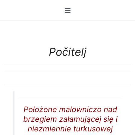
Przejdź
do
treści
Počitelj
Położone malowniczo nad
brzegiem załamującej się i
niezmiennie turkusowej