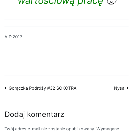
Nawigacja
Gorączka Podróży #32 SOKOTRA
Nysa
wpisu
Dodaj komentarz
Twój adres e-mail nie zostanie opublikowany.
Wymagane
pola są oznaczone
*
Komentarz
*