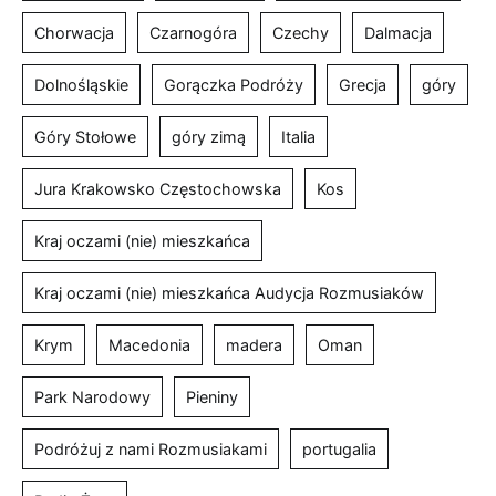
Krym
Macedonia
madera
Oman
Park Narodowy
Pieniny
Podróżuj z nami Rozmusiakami
portugalia
Radio Żory
Radio Żory Podróżuj z nami Rozmusiakami
Rozmusiaki w podróży
Rumunia
Salalah
Serbia
Szlak Orlich Gniazd
Tatry
Turcja
Ukraina
Warszawa
Węgry
Włochy
Zamek
śląskie
śląskie pałace