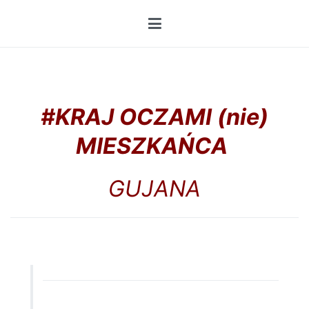
Przejdź
do
treści
#KRAJ OCZAMI (nie)
MIESZKAŃCA
GUJANA