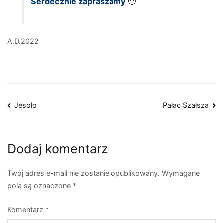
Serdecznie zapraszamy
🙂
A.D.2022
Nawigacja
Jesolo
Pałac Szałsza
wpisu
Dodaj komentarz
Twój adres e-mail nie zostanie opublikowany.
Wymagane
pola są oznaczone
*
Komentarz
*