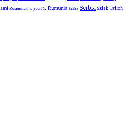
Serbia
kami
Rumunia
Szlak Orlich
Rozmusiaki w podróży
Salalah