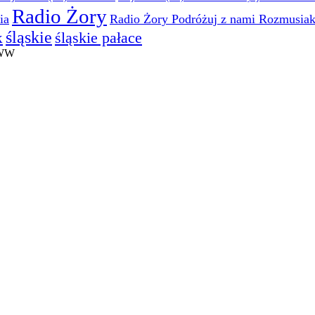
Radio Żory
ia
Radio Żory Podróżuj z nami Rozmusia
śląskie
śląskie pałace
k
WWW