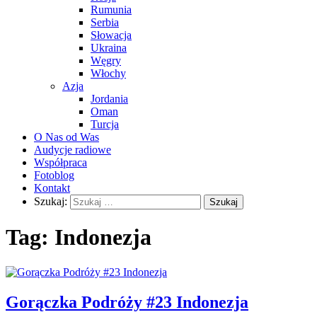
Rumunia
Serbia
Słowacja
Ukraina
Węgry
Włochy
Azja
Jordania
Oman
Turcja
O Nas od Was
Audycje radiowe
Współpraca
Fotoblog
Kontakt
Szukaj:
Tag:
Indonezja
Gorączka Podróży #23 Indonezja