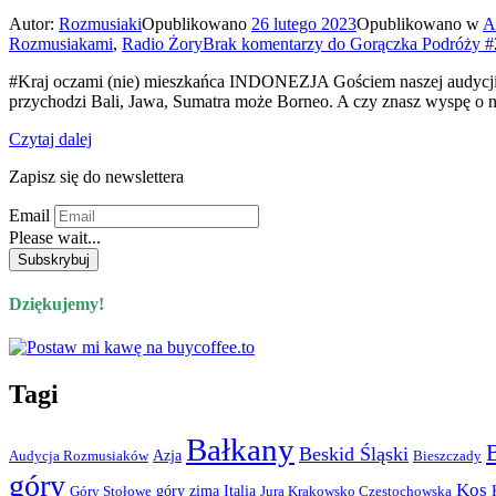
Autor:
Rozmusiaki
Opublikowano
26 lutego 2023
Opublikowano w
A
Rozmusiakami
,
Radio Żory
Brak komentarzy
do Gorączka Podróży #
#Kraj oczami (nie) mieszkańca INDONEZJA Gościem naszej audycji z
przychodzi Bali, Jawa, Sumatra może Borneo. A czy znasz wyspę o
Czytaj dalej
Zapisz się do newslettera
Email
Please wait...
Dziękujemy!
Tagi
Bałkany
Beskid Śląski
Azja
Audycja Rozmusiaków
Bieszczady
góry
Kos
góry zimą
Italia
Góry Stołowe
Jura Krakowsko Częstochowska