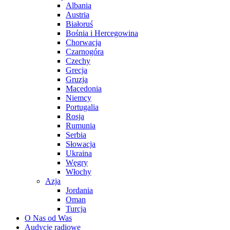
Albania
Austria
Białoruś
Bośnia i Hercegowina
Chorwacja
Czarnogóra
Czechy
Grecja
Gruzja
Macedonia
Niemcy
Portugalia
Rosja
Rumunia
Serbia
Słowacja
Ukraina
Węgry
Włochy
Azja
Jordania
Oman
Turcja
O Nas od Was
Audycje radiowe