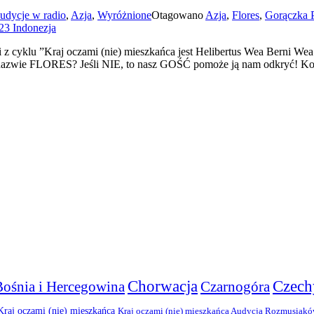
udycje w radio
,
Azja
,
Wyróżnione
Otagowano
Azja
,
Flores
,
Gorączka 
23 Indonezja
 cyklu ”Kraj oczami (nie) mieszkańca jest Helibertus Wea Berni Wea
 nazwie FLORES? Jeśli NIE, to nasz GOŚĆ pomoże ją nam odkryć! Koni
Chorwacja
Czech
Bośnia i Hercegowina
Czarnogóra
Kraj oczami (nie) mieszkańca
Kraj oczami (nie) mieszkańca Audycja Rozmusiak