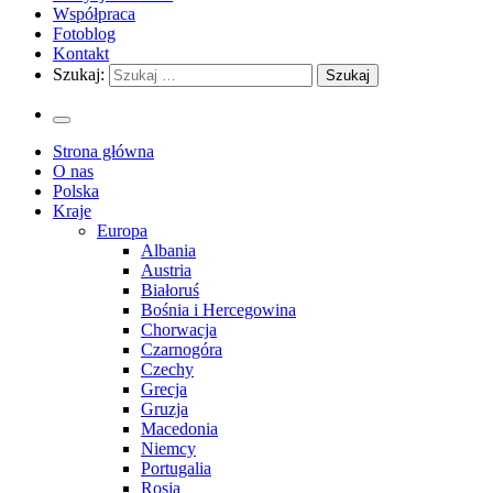
Współpraca
Fotoblog
Kontakt
Szukaj:
Strona główna
O nas
Polska
Kraje
Europa
Albania
Austria
Białoruś
Bośnia i Hercegowina
Chorwacja
Czarnogóra
Czechy
Grecja
Gruzja
Macedonia
Niemcy
Portugalia
Rosja