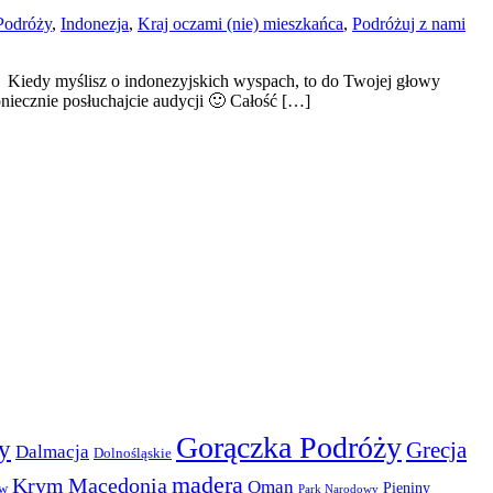
Podróży
,
Indonezja
,
Kraj oczami (nie) mieszkańca
,
Podróżuj z nami
 Kiedy myślisz o indonezyjskich wyspach, to do Twojej głowy
ecznie posłuchajcie audycji 🙂 Całość […]
Gorączka Podróży
y
Grecja
Dalmacja
Dolnośląskie
madera
Krym
Macedonia
Oman
Pieniny
ów
Park Narodowy