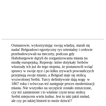
Osmanowie, wykorzystując swoją władzę, starali się
nadać Belgradowi egzotyczny rys orientalny i cerkwie
przebudowywali na meczety, podczas gdy
Habsburgowie dążyli do zorganizowania miasta na
modłę europejską. Represje. które dotykały Serbów
wkurzały ich już do tego stopnia, że postanowili wziąć
sprawy w swoje ręce i po kilku zrywach powstańczych
przejmują swoje miasto, a Belgrad staje się stolicą
wyzwolonej Serbii. Turcy definitywnie dają nogę w
1867 roku i wówczas też następuje proces modernizacji
miasta. Nie wszystko na szczęście zostało zniszczone,
czy też zamienione i to właśnie czyni teraz stolicę
Serbii miejscem wielu kultur. Jest tu taki jakiś nieład,
ale czy po takiej historii to może dziwić?