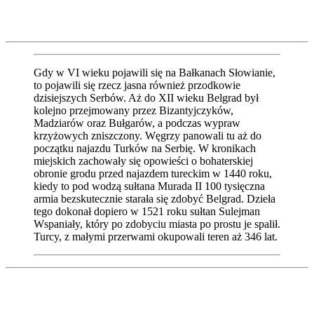
Gdy w VI wieku pojawili się na Bałkanach Słowianie,
to pojawili się rzecz jasna również przodkowie
dzisiejszych Serbów. Aż do XII wieku Belgrad był
kolejno przejmowany przez Bizantyjczyków,
Madziarów oraz Bułgarów, a podczas wypraw
krzyżowych zniszczony. Węgrzy panowali tu aż do
początku najazdu Turków na Serbię. W kronikach
miejskich zachowały się opowieści o bohaterskiej
obronie grodu przed najazdem tureckim w 1440 roku,
kiedy to pod wodzą sułtana Murada II 100 tysięczna
armia bezskutecznie starała się zdobyć Belgrad. Dzieła
tego dokonał dopiero w 1521 roku sułtan Sulejman
Wspaniały, który po zdobyciu miasta po prostu je spalił.
Turcy, z małymi przerwami okupowali teren aż 346 lat.