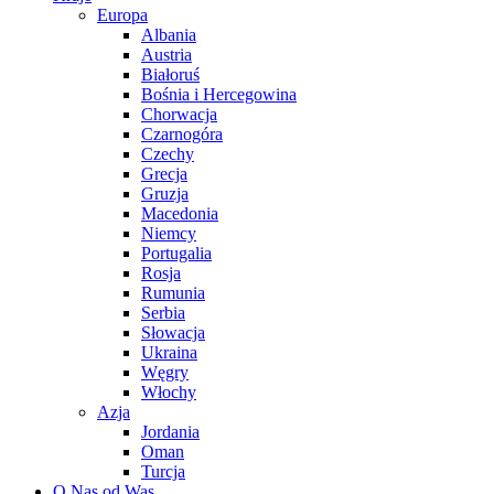
Europa
Albania
Austria
Białoruś
Bośnia i Hercegowina
Chorwacja
Czarnogóra
Czechy
Grecja
Gruzja
Macedonia
Niemcy
Portugalia
Rosja
Rumunia
Serbia
Słowacja
Ukraina
Węgry
Włochy
Azja
Jordania
Oman
Turcja
O Nas od Was