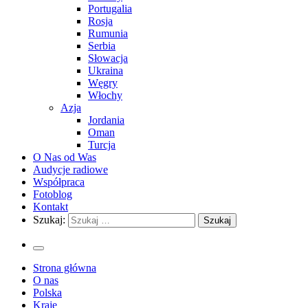
Portugalia
Rosja
Rumunia
Serbia
Słowacja
Ukraina
Węgry
Włochy
Azja
Jordania
Oman
Turcja
O Nas od Was
Audycje radiowe
Współpraca
Fotoblog
Kontakt
Szukaj:
Strona główna
O nas
Polska
Kraje