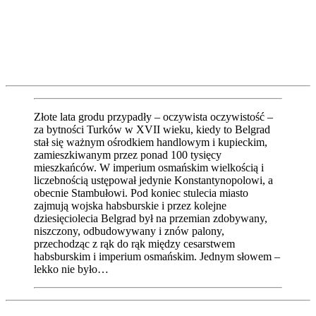
Złote lata grodu przypadły – oczywista oczywistość –
za bytności Turków w XVII wieku, kiedy to Belgrad
stał się ważnym ośrodkiem handlowym i kupieckim,
zamieszkiwanym przez ponad 100 tysięcy
mieszkańców. W imperium osmańskim wielkością i
liczebnością ustępował jedynie Konstantynopolowi, a
obecnie Stambułowi. Pod koniec stulecia miasto
zajmują wojska habsburskie i przez kolejne
dziesięciolecia Belgrad był na przemian zdobywany,
niszczony, odbudowywany i znów palony,
przechodząc z rąk do rąk między cesarstwem
habsburskim i imperium osmańskim. Jednym słowem –
lekko nie było…