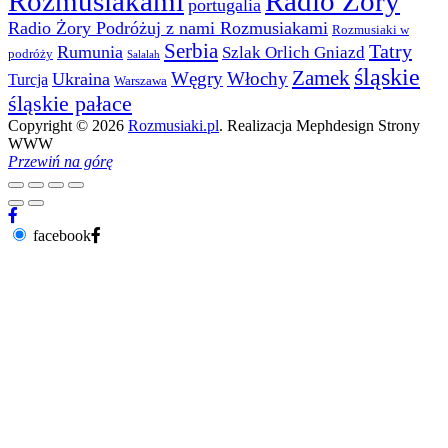
Rozmusiakami
Radio Żory
portugalia
Radio Żory Podróżuj z nami Rozmusiakami
Rozmusiaki w
Serbia
Tatry
Rumunia
Szlak Orlich Gniazd
podróży
Salalah
śląskie
Zamek
Węgry
Włochy
Ukraina
Turcja
Warszawa
śląskie pałace
Copyright © 2026
Rozmusiaki.pl
. Realizacja Mephdesign Strony
WWW
Przewiń na górę
facebook