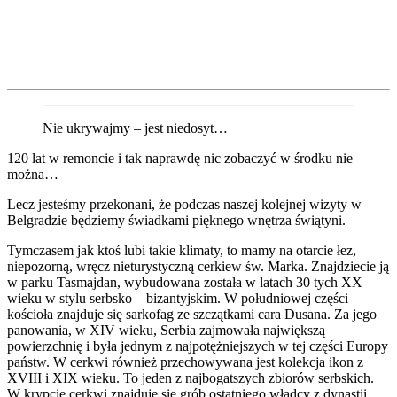
Nie ukrywajmy – jest niedosyt…
120 lat w remoncie i tak naprawdę nic zobaczyć w środku nie
można…
Lecz jesteśmy przekonani, że podczas naszej kolejnej wizyty w
Belgradzie będziemy świadkami pięknego wnętrza świątyni.
Tymczasem jak ktoś lubi takie klimaty, to mamy na otarcie łez,
niepozorną, wręcz nieturystyczną cerkiew św. Marka. Znajdziecie ją
w parku Tasmajdan, wybudowana została w latach 30 tych XX
wieku w stylu serbsko – bizantyjskim. W południowej części
kościoła znajduje się sarkofag ze szczątkami cara Dusana. Za jego
panowania, w XIV wieku, Serbia zajmowała największą
powierzchnię i była jednym z najpotężniejszych w tej części Europy
państw. W cerkwi również przechowywana jest kolekcja ikon z
XVIII i XIX wieku. To jeden z najbogatszych zbiorów serbskich.
W krypcie cerkwi znajduje się grób ostatniego władcy z dynastii