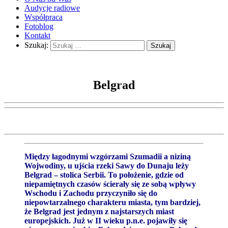
Audycje radiowe
Współpraca
Fotoblog
Kontakt
Szukaj:
Belgrad
Między łagodnymi wzgórzami Szumadii a niziną
Wojwodiny, u ujścia rzeki Sawy do Dunaju leży
Belgrad – stolica Serbii. To położenie, gdzie od
niepamiętnych czasów ścierały się ze sobą wpływy
Wschodu i Zachodu przyczyniło się do
niepowtarzalnego charakteru miasta, tym bardziej,
że Belgrad jest jednym z najstarszych miast
europejskich. Już w II wieku p.n.e. pojawiły się