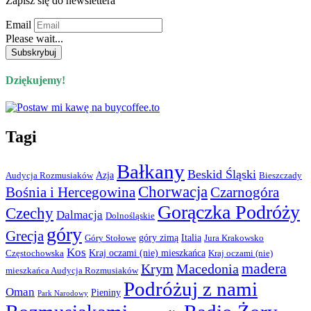
Zapisz się do newslettera
Email
Please wait...
Dziękujemy!
Tagi
Bałkany
Beskid Śląski
Azja
Audycja Rozmusiaków
Bieszczady
Chorwacja
Bośnia i Hercegowina
Czarnogóra
Gorączka Podróży
Czechy
Dalmacja
Dolnośląskie
góry
Grecja
góry zimą
Italia
Góry Stołowe
Jura Krakowsko
Kos
Kraj oczami (nie) mieszkańca
Częstochowska
Kraj oczami (nie)
madera
Krym
Macedonia
mieszkańca Audycja Rozmusiaków
Podróżuj z nami
Oman
Pieniny
Park Narodowy