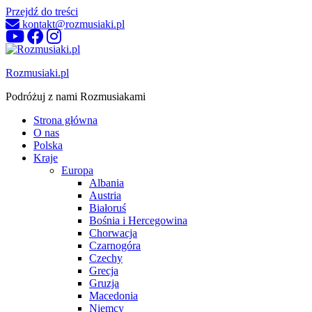
Przejdź do treści
kontakt@rozmusiaki.pl
Rozmusiaki.pl
Podróżuj z nami Rozmusiakami
Strona główna
O nas
Polska
Kraje
Europa
Albania
Austria
Białoruś
Bośnia i Hercegowina
Chorwacja
Czarnogóra
Czechy
Grecja
Gruzja
Macedonia
Niemcy