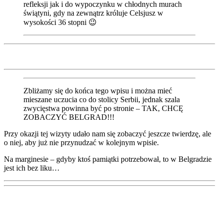
refleksji jak i do wypoczynku w chłodnych murach
świątyni, gdy na zewnątrz króluje Celsjusz w
wysokości 36 stopni 😉
Zbliżamy się do końca tego wpisu i można mieć
mieszane uczucia co do stolicy Serbii, jednak szala
zwycięstwa powinna być po stronie – TAK, CHCĘ
ZOBACZYĆ BELGRAD!!!
Przy okazji tej wizyty udało nam się zobaczyć jeszcze twierdzę, ale
o niej, aby już nie przynudzać w kolejnym wpisie.
Na marginesie – gdyby ktoś pamiątki potrzebował, to w Belgradzie
jest ich bez liku…