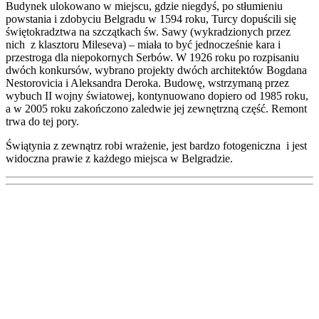
Budynek ulokowano w miejscu, gdzie niegdyś, po stłumieniu
powstania i zdobyciu Belgradu w 1594 roku, Turcy dopuścili się
świętokradztwa na szczątkach św. Sawy (wykradzionych przez
nich z klasztoru Mileseva) – miała to być jednocześnie kara i
przestroga dla niepokornych Serbów. W 1926 roku po rozpisaniu
dwóch konkursów, wybrano projekty dwóch architektów Bogdana
Nestorovicia i Aleksandra Deroka. Budowę, wstrzymaną przez
wybuch II wojny światowej, kontynuowano dopiero od 1985 roku,
a w 2005 roku zakończono zaledwie jej zewnętrzną część. Remont
trwa do tej pory.
Świątynia z zewnątrz robi wrażenie, jest bardzo fotogeniczna i jest
widoczna prawie z każdego miejsca w Belgradzie.