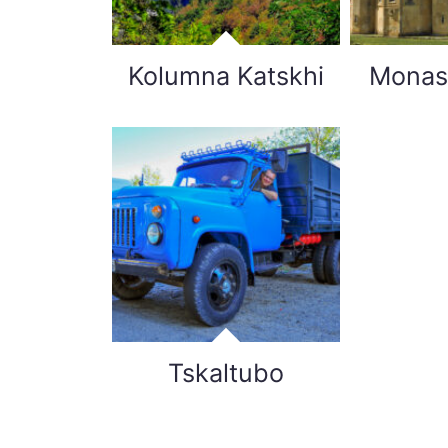
Kolumna Katskhi
Monast
Tskaltubo