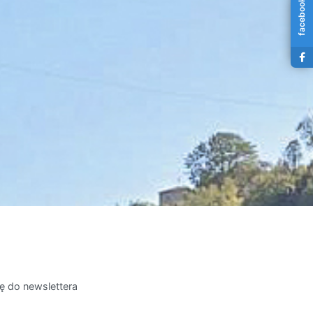
facebook
ię do newslettera