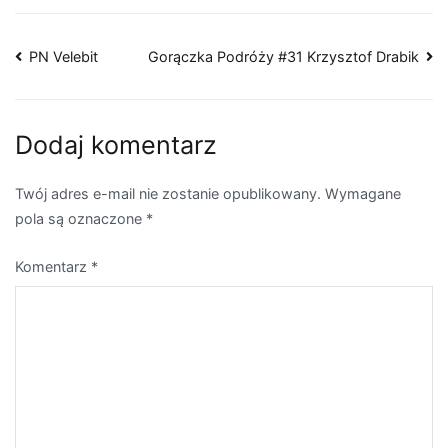
Nawigacja
PN Velebit
Gorączka Podróży #31 Krzysztof Drabik
wpisu
Dodaj komentarz
Twój adres e-mail nie zostanie opublikowany.
Wymagane
pola są oznaczone
*
Komentarz
*