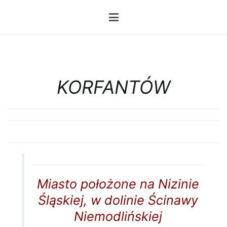
Przejdź
do
treści
KORFANTÓW
Miasto położone na Nizinie
Śląskiej, w dolinie Ścinawy
Niemodlińskiej