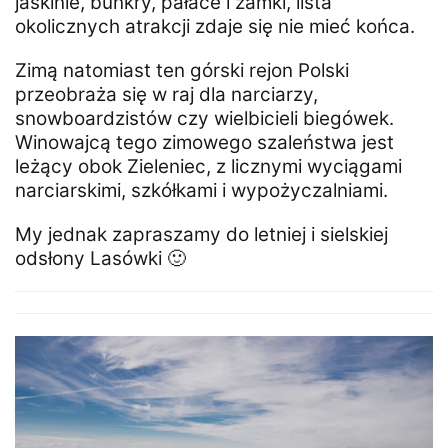
jaskinie, bunkry, pałace i zamki, lista
okolicznych atrakcji zdaje się nie mieć końca.
Zimą natomiast ten górski rejon Polski
przeobraża się w raj dla narciarzy,
snowboardzistów czy wielbicieli biegówek.
Winowajcą tego zimowego szaleństwa jest
leżący obok Zieleniec, z licznymi wyciągami
narciarskimi, szkółkami i wypożyczalniami.
My jednak zapraszamy do letniej i sielskiej
odsłony Lasówki 🙂