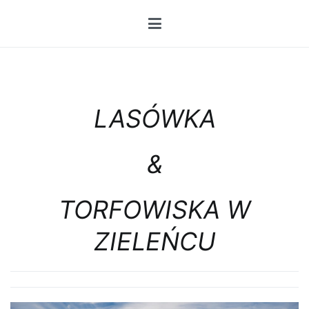
Przejdź
do
treści
LASÓWKA
&
TORFOWISKA W
ZIELEŃCU