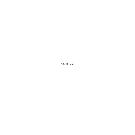
Łomża