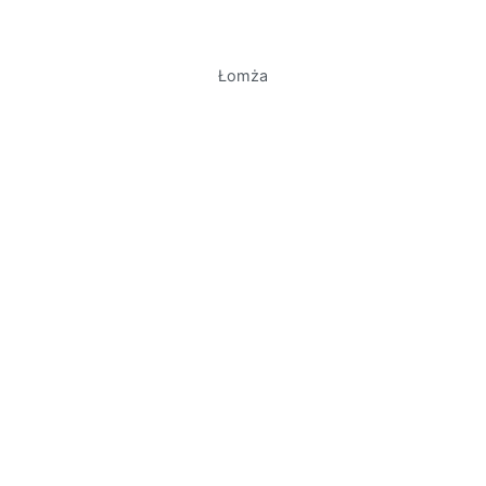
Łomża