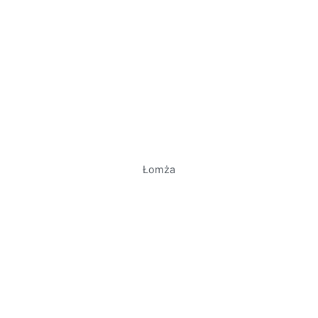
Łomża