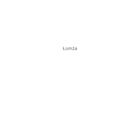
Łomża