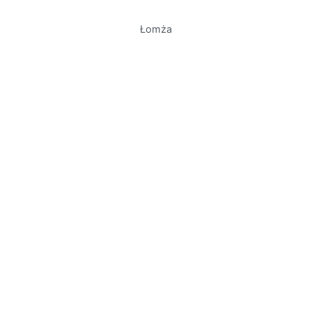
Łomża