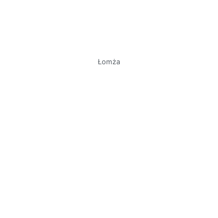
Łomża