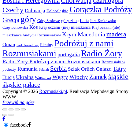
Chorwacja
Bośnia i Hercegowina
Czarnogóra
Gorączka Podróży
Czechy
Dalmacja
Dolnośląskie
góry
Grecja
góry zimą
Italia
Góry Stołowe
Jura Krakowsko
Kos
Kraj oczami (nie) mieszkańca
Częstochowska
Kraj oczami (nie)
madera
Krym
Macedonia
mieszkańca Audycja Rozmusiaków
Podróżuj z nami
Oman
Pieniny
Park Narodowy
Rozmusiakami
Radio Żory
portugalia
Radio Żory Podróżuj z nami Rozmusiakami
Rozmusiaki w
Serbia
Tatry
Rumunia
Szlak Orlich Gniazd
podróży
Salalah
śląskie
Zamek
Węgry
Włochy
Ukraina
Turcja
Warszawa
śląskie pałace
Copyright © 2026
Rozmusiaki.pl
. Realizacja Mephdesign Strony
WWW
Przewiń na górę
facebook