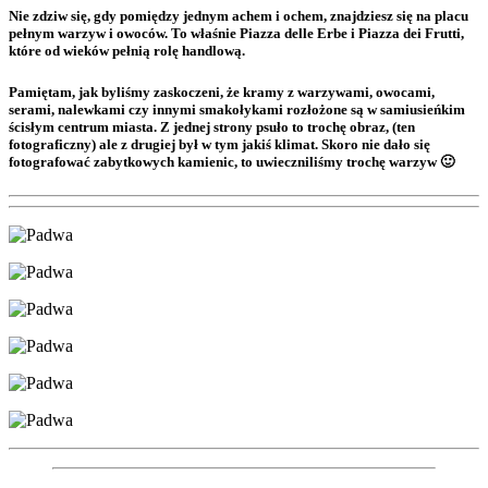
Nie zdziw się, gdy pomiędzy jednym achem i ochem, znajdziesz się na placu
pełnym warzyw i owoców. To właśnie Piazza delle Erbe i Piazza dei Frutti,
które od wieków pełnią rolę handlową.
Pamiętam, jak byliśmy zaskoczeni, że kramy z warzywami, owocami,
serami, nalewkami czy innymi smakołykami rozłożone są w samiusieńkim
ścisłym centrum miasta. Z jednej strony psuło to trochę obraz, (ten
fotograficzny) ale z drugiej był w tym jakiś klimat. Skoro nie dało się
fotografować zabytkowych kamienic, to uwieczniliśmy trochę warzyw 🙂