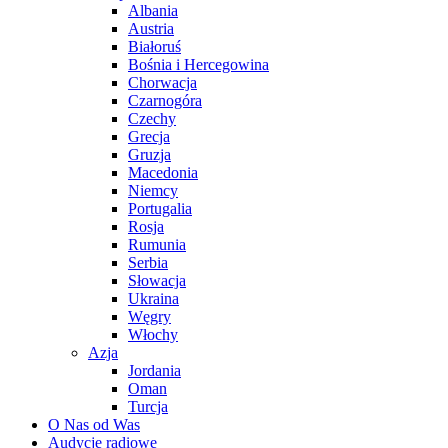
Albania
Austria
Białoruś
Bośnia i Hercegowina
Chorwacja
Czarnogóra
Czechy
Grecja
Gruzja
Macedonia
Niemcy
Portugalia
Rosja
Rumunia
Serbia
Słowacja
Ukraina
Węgry
Włochy
Azja
Jordania
Oman
Turcja
O Nas od Was
Audycje radiowe