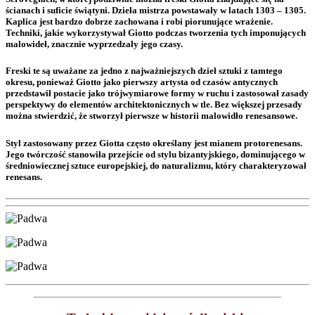
ścianach i suficie świątyni. Dzieła mistrza powstawały w latach 1303 – 1305.
Kaplica jest bardzo dobrze zachowana i robi piorunujące wrażenie.
Techniki, jakie wykorzystywał Giotto podczas tworzenia tych imponujących
malowideł, znacznie wyprzedzały jego czasy.
Freski te są uważane za jedno z najważniejszych dzieł sztuki z tamtego
okresu, ponieważ Giotto jako pierwszy artysta od czasów antycznych
przedstawił postacie jako trójwymiarowe formy w ruchu i zastosował zasady
perspektywy do elementów architektonicznych w tle. Bez większej przesady
można stwierdzić, że stworzył pierwsze w historii malowidło renesansowe.
Styl zastosowany przez Giotta często określany jest mianem protorenesans.
Jego twórczość stanowiła przejście od stylu bizantyjskiego, dominującego w
średniowiecznej sztuce europejskiej, do naturalizmu, który charakteryzował
renesans.