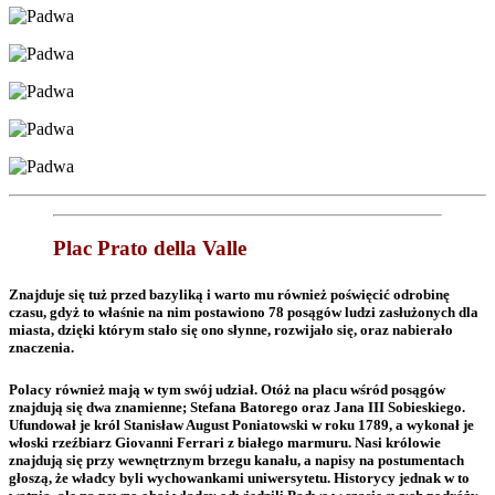
Plac Prato della Valle
Znajduje się tuż przed bazyliką i warto mu również poświęcić odrobinę
czasu, gdyż to właśnie na nim postawiono 78 posągów ludzi zasłużonych dla
miasta, dzięki którym stało się ono słynne, rozwijało się, oraz nabierało
znaczenia.
Polacy również mają w tym swój udział. Otóż na placu wśród posągów
znajdują się dwa znamienne; Stefana Batorego oraz Jana III Sobieskiego.
Ufundował je król Stanisław August Poniatowski w roku 1789, a wykonał je
włoski rzeźbiarz Giovanni Ferrari z białego marmuru. Nasi królowie
znajdują się przy wewnętrznym brzegu kanału, a napisy na postumentach
głoszą, że władcy byli wychowankami uniwersytetu. Historycy jednak w to