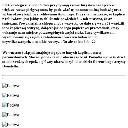
I tak każdego roku do Padwy przybywają rzesze turystów oraz jeszcze
większe rzesze pielgrzymów, by podziwiać tę monumentalną budowlę oraz
jej barokową kaplicę z relikwiami Antoniego. Przyznam szczerze, że kaplica
z relikwiami jest jakby to delikatnie powiedzieć… tak straszna, że aż
śmieszna. Powykrajali z chłopa chyba wszystko co dało się wyciąć i wsadzili
to w kaplicową witrynę, dołączając do tego papierowy przewodnik, który
wskazuje nam miejsce poszczególnych części ciała. Tacy cywilizowani,
wyśmiewamy się często z zabobonów i wierzeń ludów mniej
ucywilizowanych, a tu takie rzeczy… No ale co kto lubi 🙂
We wnętrzu świątyni znajduje się sporo innych kaplic, niestety
pozamykanych. Można jednak rzucić okiem zza krat. Ponadto sporo tu dzieł
sztuki z różnych epok, a główny ołtarz bazyliki to dzieło florenckiego artysty
Donatella.