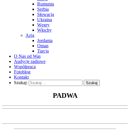
Rumunia
Serbia
Słowacja
Ukraina
Węgry
Włochy
Azja
Jordania
Oman
Turcja
O Nas od Was
Audycje radiowe
Współpraca
Fotoblog
Kontakt
Szukaj:
PADWA