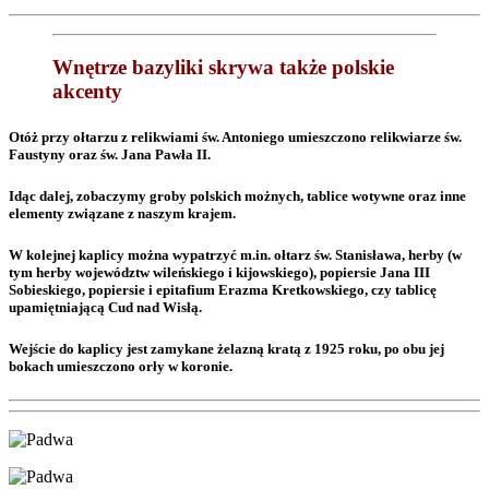
Wnętrze bazyliki skrywa także polskie
akcenty
Otóż przy ołtarzu z relikwiami św. Antoniego umieszczono relikwiarze św.
Faustyny oraz św. Jana Pawła II.
Idąc dalej, zobaczymy groby polskich możnych, tablice wotywne oraz inne
elementy związane z naszym krajem.
W kolejnej kaplicy można wypatrzyć m.in. ołtarz św. Stanisława, herby (w
tym herby województw wileńskiego i kijowskiego), popiersie Jana III
Sobieskiego, popiersie i epitafium Erazma Kretkowskiego, czy tablicę
upamiętniającą Cud nad Wisłą.
Wejście do kaplicy jest zamykane żelazną kratą z 1925 roku, po obu jej
bokach umieszczono orły w koronie.