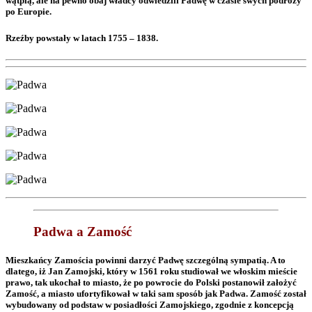
wątpią, ale na pewno obaj władcy odwiedzili Padwę w czasie swych podróży
po Europie.
Rzeźby powstały w latach 1755 – 1838.
Padwa a Zamość
Mieszkańcy Zamościa powinni darzyć Padwę szczególną sympatią. A to
dlatego, iż Jan Zamojski, który w 1561 roku studiował we włoskim mieście
prawo, tak ukochał to miasto, że po powrocie do Polski postanowił założyć
Zamość, a miasto ufortyfikował w taki sam sposób jak Padwa. Zamość został
wybudowany od podstaw w posiadłości Zamojskiego, zgodnie z koncepcją