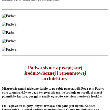
Padwa słynie z przepięknej
średniowiecznej i renesansowej
architektury
Mistrzowie sztuki niejedno dzieło tu po sobie pozostawili. Poza tym Padwa
oprócz uniwerków to oaza świątyń, ale też nie brakuje tu wszelkiej maści
pomników kultury, posągów, rzeźb, ogrodów czy niesamowitych fresków.
I tak z powodu między innymi fresków oblegana jest słynna Kaplica
Scrovegnich, w której podziwiać można freski Giotta znajdujące się na