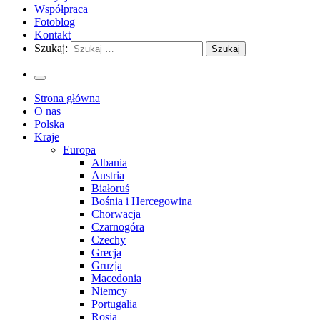
Współpraca
Fotoblog
Kontakt
Szukaj:
Strona główna
O nas
Polska
Kraje
Europa
Albania
Austria
Białoruś
Bośnia i Hercegowina
Chorwacja
Czarnogóra
Czechy
Grecja
Gruzja
Macedonia
Niemcy
Portugalia
Rosja