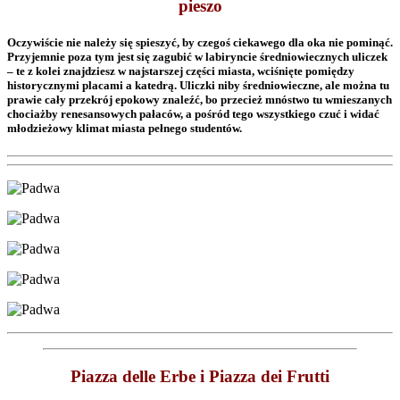
pieszo
Oczywiście nie należy się spieszyć, by czegoś ciekawego dla oka nie pominąć.
Przyjemnie poza tym jest się zagubić w labiryncie średniowiecznych uliczek
– te z kolei znajdziesz w najstarszej części miasta, wciśnięte pomiędzy
historycznymi placami a katedrą. Uliczki niby średniowieczne, ale można tu
prawie cały przekrój epokowy znaleźć, bo przecież mnóstwo tu wmieszanych
chociażby renesansowych pałaców, a pośród tego wszystkiego czuć i widać
młodzieżowy klimat miasta pełnego studentów.
Piazza delle Erbe i Piazza dei Frutti