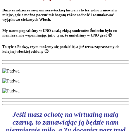
Dużo zawdzięcza swej uniwersyteckiej historii i to też jedno z niewielu
miejsc, gdzie można poczuć tak bogatą różnorodność i zasmakować
wyjątkowo ciekawych Włoch.
My nawet pograliśmy w UNO z całą ekipą studentów. Śmiechu było co
niemiara, nie wspominając już o tym, że umieliśmy w UNO grać 😉
To tyle z Padwy, czym możemy się podzielić, a już teraz zapraszamy do
kolejnej włoskiej odsłony 🙂
Jeśli masz ochotę na wirtualną małą
czarną, to zamawiając ją będzie nam
niezmiernie miło, a Ty docenisz nasz trud