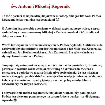
św. Antoni i Mikołaj Kopernik
Te dwie postaci są najbardziej kojarzone z Padwą, albo jak kto woli, Padwa
kojarzona jest z tymi dwoma postaciami 🙂
O Antonim jeszcze sobie opowiemy w dalszej części naszego wpisu, a teraz
nadmieńmy co nasz szanowny Mikołaj w Padwie porabiał. Otóż studiował
chłop na uniwerku.
Warto też wspomnieć, iż na uniwersytecie w Padwie wykładał Galileusz, a do
najsłynniejszych studentów, oprócz wspomnianego już Mikołaja Kopernika,
należeli też Jan Kochanowski oraz Jan Zamoyski. I to tyle w skrócie o
słynnych osobistościach Padwy.
Skupiając się natomiast na samym mieście, to trzeba powiedzieć, iż może się
poszczycić świetnie zachowaną architekturą z okresu średniowiecza i
renesansu, a dodatkowo można śmiało użyć stwierdzenia, że jest miastem
studenckim, gdyż po dziś dzień utrzymuje silne tradycje uniwersyteckie, co z
kolei czyni miasto metropolią tętniącą życiem, pełną młodych ludzi,
kawiarni czy też innych rozrywek.
I oczywiście nie można zapomnieć, lub jak kto woli, należy pamiętać, że
Padwa jest ojczyzną popularnego na całym świecie trunku – czyli słynnego
Aperolu 🙂