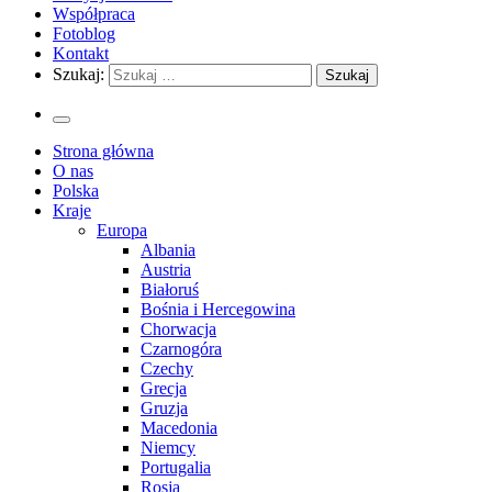
Współpraca
Fotoblog
Kontakt
Szukaj:
Strona główna
O nas
Polska
Kraje
Europa
Albania
Austria
Białoruś
Bośnia i Hercegowina
Chorwacja
Czarnogóra
Czechy
Grecja
Gruzja
Macedonia
Niemcy
Portugalia
Rosja