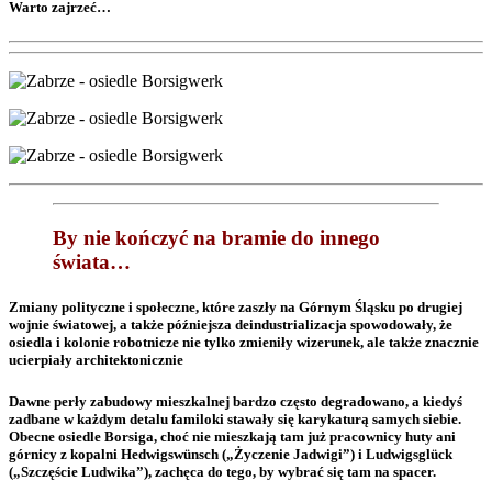
Warto zajrzeć…
By nie kończyć na bramie do innego
świata…
Zmiany polityczne i społeczne, które zaszły na Górnym Śląsku po drugiej
wojnie światowej, a także późniejsza deindustrializacja spowodowały, że
osiedla i kolonie robotnicze nie tylko zmieniły wizerunek, ale także znacznie
ucierpiały architektonicznie
Dawne perły zabudowy mieszkalnej bardzo często degradowano, a kiedyś
zadbane w każdym detalu familoki stawały się karykaturą samych siebie.
Obecne osiedle Borsiga, choć nie mieszkają tam już pracownicy huty ani
górnicy z kopalni Hedwigswünsch („Życzenie Jadwigi”) i Ludwigsglück
(„Szczęście Ludwika”), zachęca do tego, by wybrać się tam na spacer.