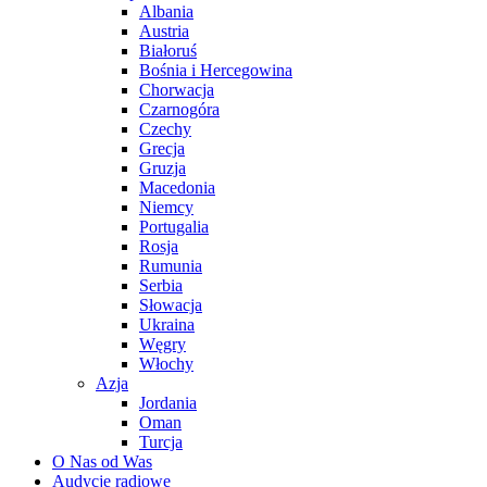
Albania
Austria
Białoruś
Bośnia i Hercegowina
Chorwacja
Czarnogóra
Czechy
Grecja
Gruzja
Macedonia
Niemcy
Portugalia
Rosja
Rumunia
Serbia
Słowacja
Ukraina
Węgry
Włochy
Azja
Jordania
Oman
Turcja
O Nas od Was
Audycje radiowe