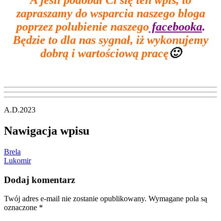
A jeśli podobał Ci się ten wpis, to
zapraszamy do wsparcia naszego bloga
poprzez polubienie naszego
facebooka
.
Będzie to dla nas sygnał, iż wykonujemy
dobrą i wartościową pracę
🙂
A.D.2023
Nawigacja wpisu
Brela
Lukomir
Dodaj komentarz
Twój adres e-mail nie zostanie opublikowany.
Wymagane pola są
oznaczone
*