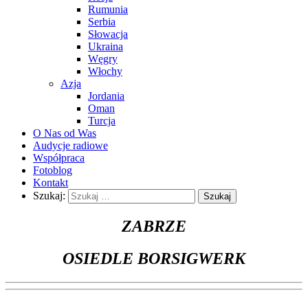
Rumunia
Serbia
Słowacja
Ukraina
Węgry
Włochy
Azja
Jordania
Oman
Turcja
O Nas od Was
Audycje radiowe
Współpraca
Fotoblog
Kontakt
Szukaj:
ZABRZE
OSIEDLE BORSIGWERK