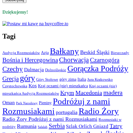
Dziękujemy!
Tagi
Bałkany
Beskid Śląski
Azja
Audycja Rozmusiaków
Bieszczady
Chorwacja
Bośnia i Hercegowina
Czarnogóra
Gorączka Podróży
Czechy
Dalmacja
Dolnośląskie
góry
Grecja
góry zimą
Italia
Góry Stołowe
Jura Krakowsko
Kos
Kraj oczami (nie) mieszkańca
Częstochowska
Kraj oczami (nie)
madera
Krym
Macedonia
mieszkańca Audycja Rozmusiaków
Podróżuj z nami
Oman
Pieniny
Park Narodowy
Rozmusiakami
Radio Żory
portugalia
Radio Żory Podróżuj z nami Rozmusiakami
Rozmusiaki w
Serbia
Tatry
Rumunia
Szlak Orlich Gniazd
podróży
Salalah