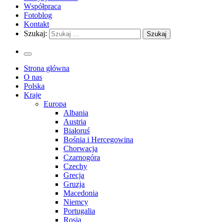
Współpraca
Fotoblog
Kontakt
Szukaj:
Strona główna
O nas
Polska
Kraje
Europa
Albania
Austria
Białoruś
Bośnia i Hercegowina
Chorwacja
Czarnogóra
Czechy
Grecja
Gruzja
Macedonia
Niemcy
Portugalia
Rosja