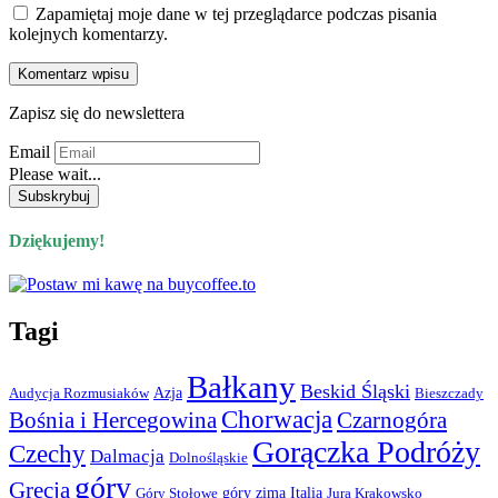
Zapamiętaj moje dane w tej przeglądarce podczas pisania
kolejnych komentarzy.
Zapisz się do newslettera
Email
Please wait...
Dziękujemy!
Tagi
Bałkany
Beskid Śląski
Azja
Audycja Rozmusiaków
Bieszczady
Chorwacja
Bośnia i Hercegowina
Czarnogóra
Gorączka Podróży
Czechy
Dalmacja
Dolnośląskie
góry
Grecja
góry zimą
Italia
Góry Stołowe
Jura Krakowsko