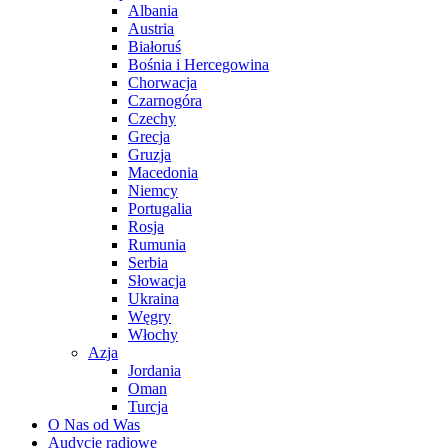
Albania
Austria
Białoruś
Bośnia i Hercegowina
Chorwacja
Czarnogóra
Czechy
Grecja
Gruzja
Macedonia
Niemcy
Portugalia
Rosja
Rumunia
Serbia
Słowacja
Ukraina
Węgry
Włochy
Azja
Jordania
Oman
Turcja
O Nas od Was
Audycje radiowe