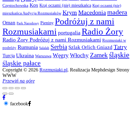
Kos
Kraj oczami (nie) mieszkańca
Częstochowska
Kraj oczami (nie)
madera
Krym
Macedonia
mieszkańca Audycja Rozmusiaków
Podróżuj z nami
Oman
Pieniny
Park Narodowy
Rozmusiakami
Radio Żory
portugalia
Radio Żory Podróżuj z nami Rozmusiakami
Rozmusiaki w
Serbia
Tatry
Rumunia
Szlak Orlich Gniazd
podróży
Salalah
śląskie
Zamek
Węgry
Włochy
Ukraina
Turcja
Warszawa
śląskie pałace
Copyright © 2026
Rozmusiaki.pl
. Realizacja Mephdesign Strony
WWW
Przewiń na górę
facebook