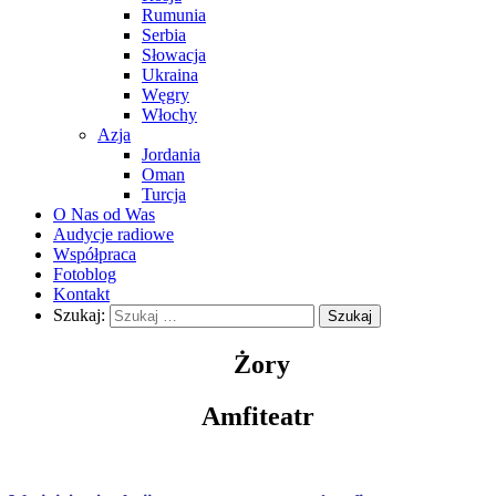
Rumunia
Serbia
Słowacja
Ukraina
Węgry
Włochy
Azja
Jordania
Oman
Turcja
O Nas od Was
Audycje radiowe
Współpraca
Fotoblog
Kontakt
Szukaj:
Żory
Amfiteatr